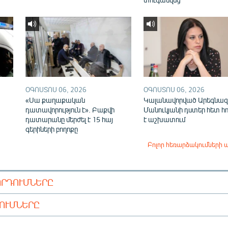
ՕԳՈՍՏՈՍ 06, 2026
ՕԳՈՍՏՈՍ 06, 2026
«Սա քաղաքական
Կալանավորված Արեգնազ
դատավորություն է». Բաքվի
Մանուկյանի դստեր հետ հ
դատարանը մերժել է 15 հայ
է աշխատում
գերիների բողոքը
Բոլոր հեռարձակումների 
ՈՐԴՈՒՄՆԵՐԸ
ԴՈՒՄՆԵՐԸ