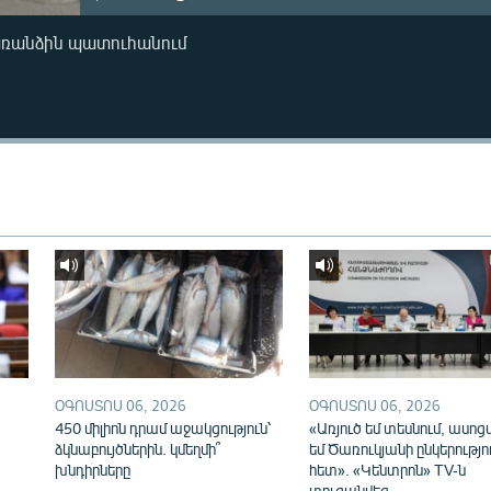
առանձին պատուհանում
ՕԳՈՍՏՈՍ 06, 2026
ՕԳՈՍՏՈՍ 06, 2026
450 միլիոն դրամ աջակցություն՝
«Առյուծ եմ տեսնում, ասոց
ձկնաբույծներին. կմեղմի՞
եմ Ծառուկյանի ընկերությո
խնդիրները
հետ». «Կենտրոն» TV-ն
տուգանվեց