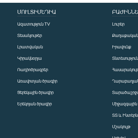
ՄՈՒԼՏԻՄԵԴԻԱ
ԲԱԺԻՆՆԵ
Ազատություն TV
Լուրեր
Տեսանյութեր
Քաղաքակա
Լրատվական
Իրավունք
Կիրակնօրյա
Տնտեսությու
Ռադիոծրագրեր
Հասարակութ
Առավոտյան ծրագիր
Ղարաբաղյան
Ցերեկային ծրագիր
Տարածաշրջ
Հայերեն
Երեկոյան ծրագիր
Միջազգային
English
ՏՏ և Ինտեր
Русский
Մշակույթ
ՀԵՏԵՎԵՔ ՄԵԶ
Արխիվ