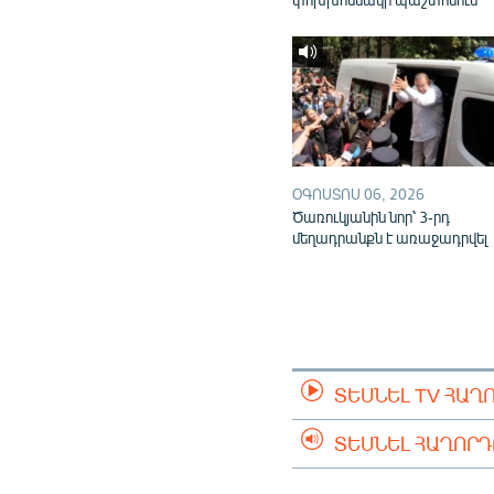
ՕԳՈՍՏՈՍ 06, 2026
Ծառուկյանին նոր՝ 3-րդ
մեղադրանքն է առաջադրվել
ՏԵՍՆԵԼ TV ՀԱՂ
ՏԵՍՆԵԼ ՀԱՂՈՐ