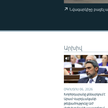
ՄԻՋԱԶԳԱՅԻՆ
ՄՇԱԿՈՒՅԹ
Նվագարկիչը բացել 
ՍՊՈՐՏ
ՄԵԿՆԱԲԱՆՈՒԹՅՈՒՆ
ՏՏ ԵՒ ԻՆՏԵՐՆԵՏ
ԿՈՐՈՆԱՎԻՐՈՒՍ
Արխիվ
ԱՐԽԻՎ
ՏԵՍԱՆՅՈՒԹԵՐ
ԲԱՆԱՎԵՃ
ՁԳՏԵԼՈՎ ԼԱՎԱԳՈՒՅՆԻՆ
ՓՈԴՔԱՍԹ
ՕԳՈՍՏՈՍ 06, 2026
Խորհրդարանը քննարկում է
Արամ Վարդևանյանի
թեկնածությունը ԱԺ
փոխխոսնակի պաշտոնում