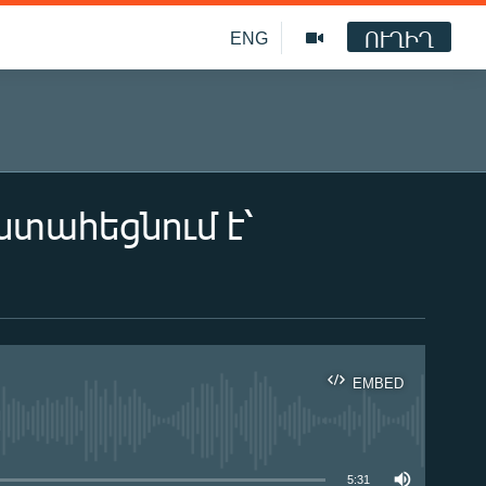
ՈՒՂԻՂ
ENG
տահեցնում է՝
EMBED
ble
5:31