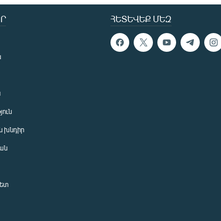
Ր
ՀԵՏԵՎԵՔ ՄԵԶ
ն
ն
յուն
 խնդիր
ան
նետ