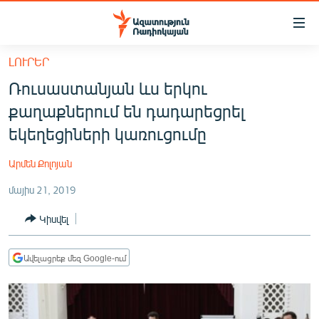
Մատչելիության
հղումներ
Անցնել
ԼՈՒՐԵՐ
հիմնական
ԱԶԱՏՈՒԹՅՈՒՆ TV
Ռուսաստանյան ևս երկու
բովանդակությանը
ՀԱՅԱՍՏԱՆ
Անցնել
քաղաքներում են դադարեցրել
հիմնական
ՔԱՂԱՔԱԿԱՆ
եկեղեցիների կառուցումը
մենյուին
ԸՆՏՐՈՒԹՅՈՒՆՆԵՐ 2026
Որոնում
Արմեն Քոլոյան
ԻՐԱՎՈՒՆՔ
մայիս 21, 2019
ՀԱՍԱՐԱԿՈՒԹՅՈՒՆ
Կիսվել
ՏՆՏԵՍՈՒԹՅՈՒՆ
ՂԱՐԱԲԱՂ
Ավելացրեք մեզ Google-ում
ՊԱՏԵՐԱԶՄԻ 6 ՇԱԲԱԹՆԵՐԸ
ՏԱՐԱԾԱՇՐՋԱՆ