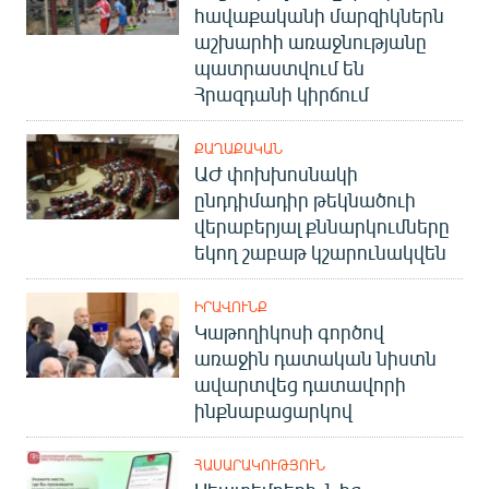
հավաքականի մարզիկներն
աշխարհի առաջնությանը
պատրաստվում են
Հրազդանի կիրճում
ՔԱՂԱՔԱԿԱՆ
ԱԺ փոխխոսնակի
ընդդիմադիր թեկնածուի
վերաբերյալ քննարկումները
եկող շաբաթ կշարունակվեն
ԻՐԱՎՈՒՆՔ
Կաթողիկոսի գործով
առաջին դատական նիստն
ավարտվեց դատավորի
ինքնաբացարկով
ՀԱՍԱՐԱԿՈՒԹՅՈՒՆ