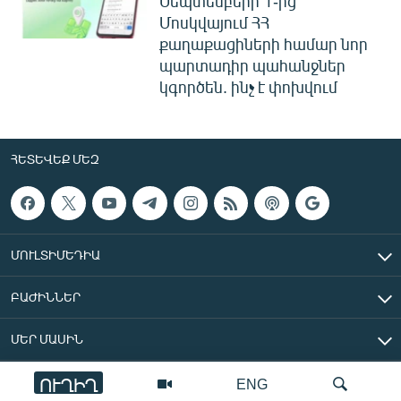
Սեպտեմբերի 1-ից
Մոսկվայում ՀՀ
քաղաքացիների համար նոր
պարտադիր պահանջներ
կգործեն. ինչ է փոխվում
ՀԵՏԵՎԵՔ ՄԵԶ
ՄՈՒԼՏԻՄԵԴԻԱ
ԲԱԺԻՆՆԵՐ
ՄԵՐ ՄԱՍԻՆ
ՈՒՂԻՂ
ENG
«Ազատ Եվրոպա/Ազատություն» ռադիոկայան © 2026