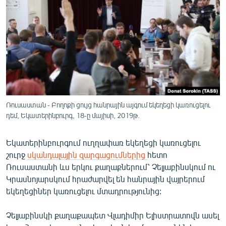
ՄԻՋԱԶԳԱՅԻՆ
ՄՇԱԿՈՒՅԹ
ՍՊՈՐՏ
ՄԵԿՆԱԲԱՆՈՒԹՅՈՒՆ
ՏՏ ԵՒ ԻՆՏԵՐՆԵՏ
ԿՈՐՈՆԱՎԻՐՈՒՍ
Ռուսաստան - Բողոքի ցույց հանրային այգում եկեղեցի կառուցելու
դեմ, Եկատերինբուրգ, 18-ը մայիսի, 2019թ.
ԱՐԽԻՎ
ՏԵՍԱՆՅՈՒԹԵՐ
Եկատերինբուրգում ուղղափառ եկեղեցի կառուցելու
ԲԱՆԱՎԵՃ
շուրջ
սկանդալային զարգացումներից
հետո
Ռուսաստանի ևս երկու քաղաքներում՝ Չելյաբինսկում ու
ՁԳՏԵԼՈՎ ԼԱՎԱԳՈՒՅՆԻՆ
Կրասնոյարսկում հրաժարվել են հանրային վայրերում
ՓՈԴՔԱՍԹ
եկեղեցիներ կառուցելու մտադրությունից:
Չելյաբինսկի քաղաքապետ Վլադիմիր Ելիստրատովն ասել
Հայերեն