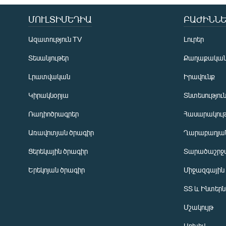
ՄՈՒԼՏԻՄԵԴԻԱ
ԲԱԺԻՆՆԵ
Ազատություն TV
Լուրեր
Տեսանյութեր
Քաղաքակա
Լրատվական
Իրավունք
Կիրակնօրյա
Տնտեսությու
Ռադիոծրագրեր
Հասարակութ
Առավոտյան ծրագիր
Ղարաբաղյան
Ցերեկային ծրագիր
Տարածաշրջ
Հայերեն
Երեկոյան ծրագիր
Միջազգային
English
ՏՏ և Ինտեր
Русский
Մշակույթ
ՀԵՏԵՎԵՔ ՄԵԶ
Արխիվ