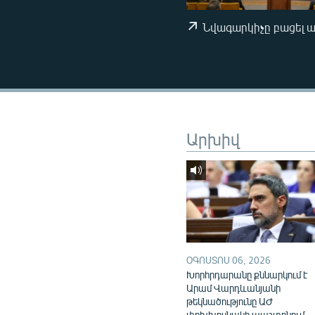
ՄԻՋԱԶԳԱՅԻՆ
ՄՇԱԿՈՒՅԹ
Նվագարկիչը բացել 
ՍՊՈՐՏ
ՄԵԿՆԱԲԱՆՈՒԹՅՈՒՆ
ՏՏ ԵՒ ԻՆՏԵՐՆԵՏ
ԿՈՐՈՆԱՎԻՐՈՒՍ
Արխիվ
ԱՐԽԻՎ
ՏԵՍԱՆՅՈՒԹԵՐ
ԲԱՆԱՎԵՃ
ՁԳՏԵԼՈՎ ԼԱՎԱԳՈՒՅՆԻՆ
ՓՈԴՔԱՍԹ
ՕԳՈՍՏՈՍ 06, 2026
Խորհրդարանը քննարկում է
Արամ Վարդևանյանի
թեկնածությունը ԱԺ
փոխխոսնակի պաշտոնում