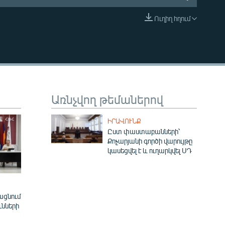
Ուղիղ հղում
EMBED
Առնչվող թեմաներով
ԻՐԱՎՈՒՆՔ
Ըստ փաստաբանների՝
Քոչարյանի գործի վարույթը
կասեցվել է և ուղարկվել ՍԴ
ացնում
ւնների