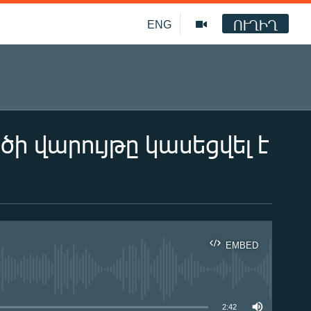
ՈՒՂԻՂ
ENG
ի վարույթը կասեցվել է
EMBED
ble
2:42