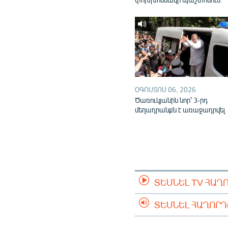
ՕԳՈՍՏՈՍ 06, 2026
Ծառուկյանին նոր՝ 3-րդ
մեղադրանքն է առաջադրվել
ՏԵՍՆԵԼ TV ՀԱՂ
ՏԵՍՆԵԼ ՀԱՂՈՐ