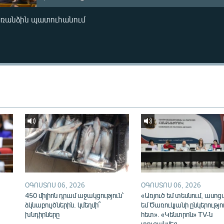
առանձին պատուհանում
ՕԳՈՍՏՈՍ 06, 2026
ՕԳՈՍՏՈՍ 06, 2026
450 միլիոն դրամ աջակցություն՝
«Առյուծ եմ տեսնում, ասոց
ձկնաբույծներին. կմեղմի՞
եմ Ծառուկյանի ընկերությո
խնդիրները
հետ». «Կենտրոն» TV-ն
տուգանվեց