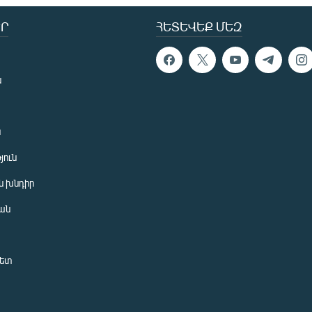
Ր
ՀԵՏԵՎԵՔ ՄԵԶ
ն
ն
յուն
 խնդիր
ան
նետ