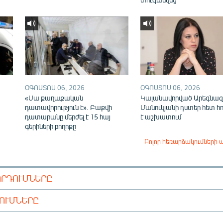
ՕԳՈՍՏՈՍ 06, 2026
ՕԳՈՍՏՈՍ 06, 2026
«Սա քաղաքական
Կալանավորված Արեգնազ
դատավորություն է». Բաքվի
Մանուկյանի դստեր հետ հ
դատարանը մերժել է 15 հայ
է աշխատում
գերիների բողոքը
Բոլոր հեռարձակումների 
ՈՐԴՈՒՄՆԵՐԸ
ԴՈՒՄՆԵՐԸ