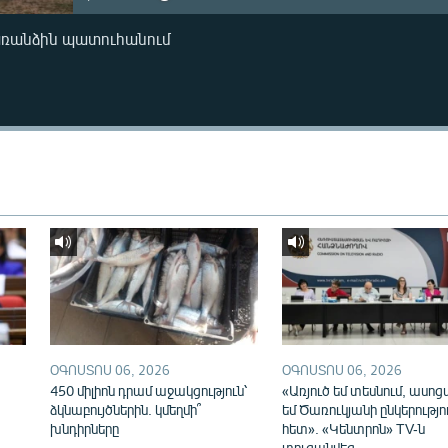
առանձին պատուհանում
ՕԳՈՍՏՈՍ 06, 2026
ՕԳՈՍՏՈՍ 06, 2026
450 միլիոն դրամ աջակցություն՝
«Առյուծ եմ տեսնում, ասոց
ձկնաբույծներին. կմեղմի՞
եմ Ծառուկյանի ընկերությո
խնդիրները
հետ». «Կենտրոն» TV-ն
տուգանվեց