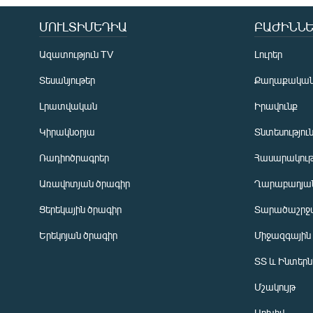
ՄՈՒԼՏԻՄԵԴԻԱ
ԲԱԺԻՆՆԵ
Ազատություն TV
Լուրեր
Տեսանյութեր
Քաղաքակա
Լրատվական
Իրավունք
Կիրակնօրյա
Տնտեսությու
Ռադիոծրագրեր
Հասարակութ
Առավոտյան ծրագիր
Ղարաբաղյան
Ցերեկային ծրագիր
Տարածաշրջ
Հայերեն
Երեկոյան ծրագիր
Միջազգային
English
ՏՏ և Ինտեր
Русский
Մշակույթ
ՀԵՏԵՎԵՔ ՄԵԶ
Արխիվ