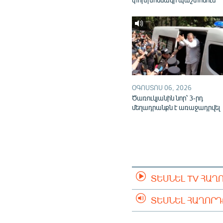
ՕԳՈՍՏՈՍ 06, 2026
Ծառուկյանին նոր՝ 3-րդ
մեղադրանքն է առաջադրվել
ՏԵՍՆԵԼ TV ՀԱՂ
ՏԵՍՆԵԼ ՀԱՂՈՐ