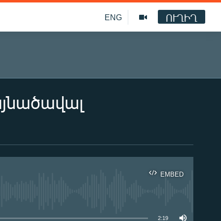
ՈՒՂԻՂ
ENG
այնածավալ
EMBED
ble
2:19