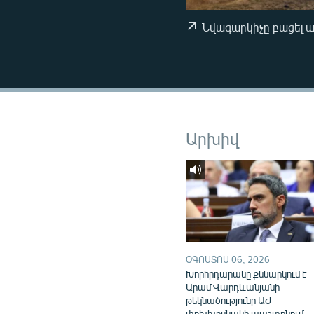
ՄԻՋԱԶԳԱՅԻՆ
ՄՇԱԿՈՒՅԹ
Նվագարկիչը բացել 
ՍՊՈՐՏ
ՄԵԿՆԱԲԱՆՈՒԹՅՈՒՆ
ՏՏ ԵՒ ԻՆՏԵՐՆԵՏ
ԿՈՐՈՆԱՎԻՐՈՒՍ
Արխիվ
ԱՐԽԻՎ
ՏԵՍԱՆՅՈՒԹԵՐ
ԲԱՆԱՎԵՃ
ՁԳՏԵԼՈՎ ԼԱՎԱԳՈՒՅՆԻՆ
ՓՈԴՔԱՍԹ
ՕԳՈՍՏՈՍ 06, 2026
Խորհրդարանը քննարկում է
Արամ Վարդևանյանի
թեկնածությունը ԱԺ
փոխխոսնակի պաշտոնում