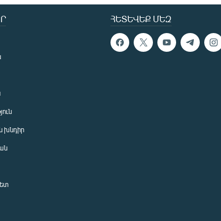
Ր
ՀԵՏԵՎԵՔ ՄԵԶ
ն
ն
յուն
 խնդիր
ան
նետ