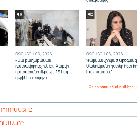
ՕԳՈՍՏՈՍ 06, 2026
ՕԳՈՍՏՈՍ 06, 2026
«Սա քաղաքական
Կալանավորված Արեգնազ
դատավորություն է». Բաքվի
Մանուկյանի դստեր հետ հ
դատարանը մերժել է 15 հայ
է աշխատում
գերիների բողոքը
Բոլոր հեռարձակումների 
ՈՐԴՈՒՄՆԵՐԸ
ԴՈՒՄՆԵՐԸ