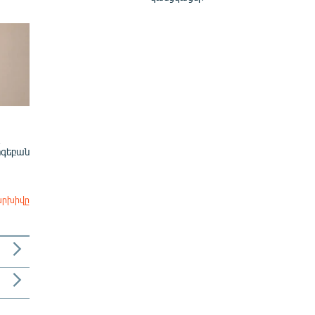
ոգեբան
արխիվը