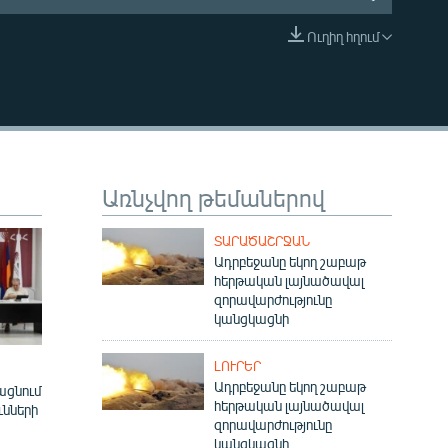
Ուղիղ հղում
EMBED
Առնչվող թեմաներով
ՏԱՐԱԾԱՇՐՋԱՆ
Ադրբեջանը եկող շաբաթ
հերթական լայնածավալ
զորավարժությունը
կանցկացնի
ԼՈՒՐԵՐ
Ադրբեջանը եկող շաբաթ
ացնում
հերթական լայնածավալ
ւնների
զորավարժությունը
կանցկացնի