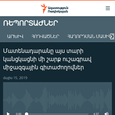
Մատչելիության
հղումներ
Անցնել
ՌԵՊՈՐՏԱԺՆԵՐ
հիմնական
ԱԶԱՏՈՒԹՅՈՒՆ TV
բովանդակությանը
ԱՐԽԻՎ
ՀՈԴՎԱԾՆԵՐ
ՀԱՂՈՐԴՄԱՆ ՄԱՍԻՆ
ՀԱՅԱՍՏԱՆ
Անցնել
հիմնական
ՔԱՂԱՔԱԿԱՆ
Մատենադարանը այս տարի
մենյուին
ԸՆՏՐՈՒԹՅՈՒՆՆԵՐ 2026
Որոնում
կանցկացնի մի շարք ուշագրավ
ԻՐԱՎՈՒՆՔ
միջազգային գիտաժողովներ
ՀԱՍԱՐԱԿՈՒԹՅՈՒՆ
մայիս 15, 2019
ՏՆՏԵՍՈՒԹՅՈՒՆ
ՂԱՐԱԲԱՂ
ՊԱՏԵՐԱԶՄԻ 6 ՇԱԲԱԹՆԵՐԸ
No media source currently available
ՏԱՐԱԾԱՇՐՋԱՆ
0:00
4:37