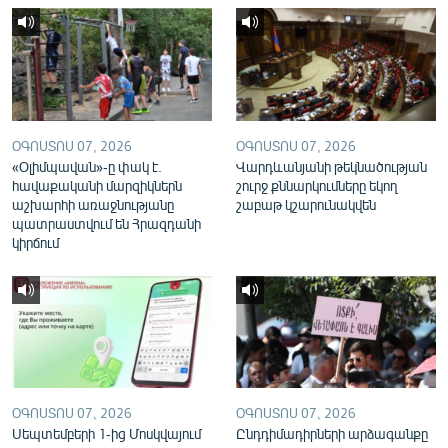
English
Русский
ՀԵՏԵՎԵՔ ՄԵԶ
ՕԳՈՍՏՈՍ 07, 2026
ՕԳՈՍՏՈՍ 07, 2026
«Օլիմպավան»-ը փակ է.
Վարդևանյանի թեկնածության
հավաքականի մարզիկներն
շուրջ քննարկումները եկող
աշխարհի առաջնությանը
շաբաթ կշարունակվեն
պատրաստվում են Հրազդանի
«Ազատության» բոլոր կայքերը
կիրճում
ՕԳՈՍՏՈՍ 07, 2026
ՕԳՈՍՏՈՍ 07, 2026
Սեպտեմբերի 1-ից Մոսկվայում
Ընդդիմադիրների արձագանքը