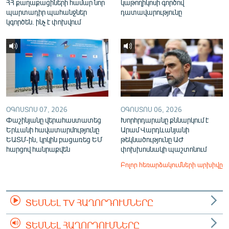
ՀՀ քաղաքացիների համար նոր
կաթողիկոսի գործով
պարտադիր պահանջներ
դատավարությունը
կգործեն. ինչ է փոխվում
ՕԳՈՍՏՈՍ 07, 2026
ՕԳՈՍՏՈՍ 06, 2026
Փաշինյանը վերահաստատեց
Խորհրդարանը քննարկում է
Երևանի հավատարմությունը
Արամ Վարդևանյանի
ԵԱՏՄ-ին, կրկին բացառեց ԵՄ
թեկնածությունը ԱԺ
հարցով հանրաքվեն
փոխխոսնակի պաշտոնում
Բոլոր հեռարձակումների արխիվը
ՏԵՍՆԵԼ TV ՀԱՂՈՐԴՈՒՄՆԵՐԸ
ՏԵՍՆԵԼ ՀԱՂՈՐԴՈՒՄՆԵՐԸ