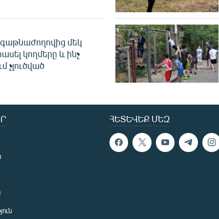
գաթնաժողովից մեկ
հասել կողմերը և ինչ
ւմ չլուծված
Ր
ՀԵՏԵՎԵՔ ՄԵԶ
ն
ն
յուն