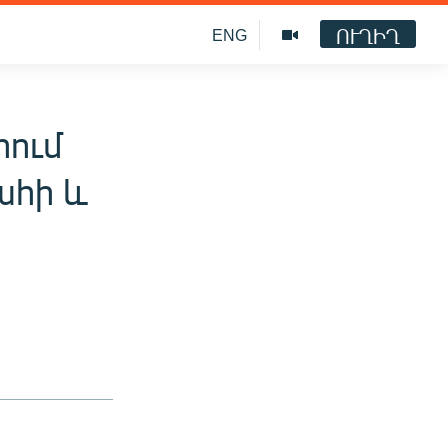
ՈՒՂԻՂ
ENG
իում
ահի և