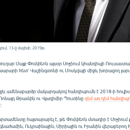
մ, 13-ը մայիսի, 2019թ․
ւղար Մայք Փոմփեոն այսօր Սոչիում կհանդիպի Ռուսաստ
արարի հետ՝ Վաշինգտոնի ու Մոսկվայի միջև խորացող լար
ջև ամենաբարձր մակարդակով հանդիպումն է 2018-ի հուլիս
ոնալդ Թրամփն ու Վլադիմիր Պուտինը
դեմ առ դեմ հանդիպո
:
տամենտը հայտարարել է, թե Փոմփեոն մտադիր է Սոչիում 
ճգնաժամին, Ուկրաինային, Սիրիային ու Իրանին վերաբերող 