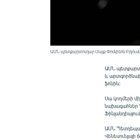
ԱՄՆ պետքարտուղար Մայք Փոմփեոն Բրյուսելու
ԱՄՆ պետքարտո
և արտգործնախ
ֆոնին:
Սա կողմերի մի
նախագահներ Դ
Ֆինլանդիայում
ԱՄՆ Պետդեպար
Վենեսուելայի 