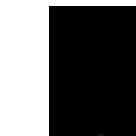
ՄԻՋԱԶԳԱՅԻՆ
ՄՇԱԿՈՒՅԹ
ՍՊՈՐՏ
ՄԵԿՆԱԲԱՆՈՒԹՅՈՒՆ
ՏՏ ԵՒ ԻՆՏԵՐՆԵՏ
ԿՈՐՈՆԱՎԻՐՈՒՍ
ԱՐԽԻՎ
ՏԵՍԱՆՅՈՒԹԵՐ
ԲԱՆԱՎԵՃ
ՁԳՏԵԼՈՎ ԼԱՎԱԳՈՒՅՆԻՆ
ՓՈԴՔԱՍԹ