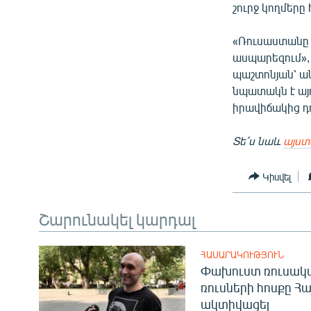
շուրջ կողմերը
«Ռուսաստանը 
ասպարեզում»,
պաշտոնյան՝ ան
նպատակն է այդ
իրավիճակից դո
Տե՛ս նաև
այստ
Կիսվել
Շարունակել կարդալ
ՀԱՍԱՐԱԿՈՒԹՅՈՒՆ
Փախուստ ռուսական
ռուսների հոսքը Հ
ակտիվացել