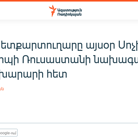
ետքարտուղարը այսօր Սոչ
իպի Ռուսաստանի նախագ
խարարի հետ
ան
oogle-ում