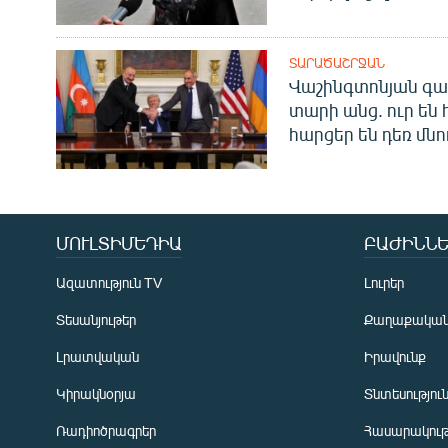
ՏԱՐԱԾԱՇՐՋԱՆ
Վաշինգտոնյան գա
տարի անց. ուր են 
հարցեր են դեռ մնո
ՄՈՒԼՏԻՄԵԴԻԱ
ԲԱԺԻՆՆԵ
Ազատություն TV
Լուրեր
Տեսանյութեր
Քաղաքակա
Լրատվական
Իրավունք
Կիրակնօրյա
Տնտեսությու
Ռադիոծրագրեր
Հասարակութ