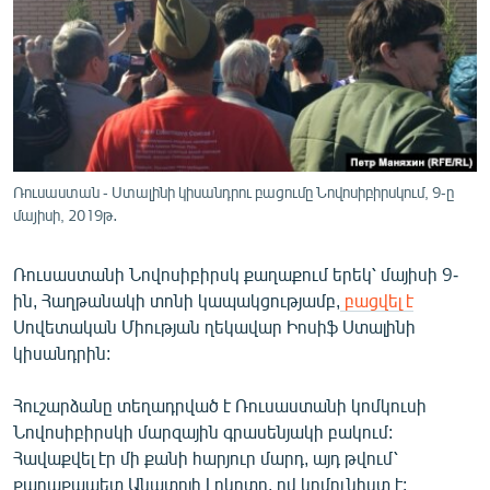
ՄԻՋԱԶԳԱՅԻՆ
ՄՇԱԿՈՒՅԹ
ՍՊՈՐՏ
ՄԵԿՆԱԲԱՆՈՒԹՅՈՒՆ
ՏՏ ԵՒ ԻՆՏԵՐՆԵՏ
Ռուսաստան - Ստալինի կիսանդրու բացումը Նովոսիբիրսկում, 9-ը
ԿՈՐՈՆԱՎԻՐՈՒՍ
մայիսի, 2019թ․
ԱՐԽԻՎ
Ռուսաստանի Նովոսիբիրսկ քաղաքում երեկ՝ մայիսի 9-
ՏԵՍԱՆՅՈՒԹԵՐ
ին, Հաղթանակի տոնի կապակցությամբ,
բացվել է
Սովետական Միության ղեկավար Իոսիֆ Ստալինի
ԲԱՆԱՎԵՃ
կիսանդրին:
ՁԳՏԵԼՈՎ ԼԱՎԱԳՈՒՅՆԻՆ
Հուշարձանը տեղադրված է Ռուսաստանի կոմկուսի
ՓՈԴՔԱՍԹ
Նովոսիբիրսկի մարզային գրասենյակի բակում:
Հավաքվել էր մի քանի հարյուր մարդ, այդ թվում՝
Հայերեն
քաղաքապետ Անատոլի Լոկոտը, ով կոմունիստ է: