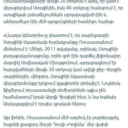
Ռուսաստանցիների միայն 20 տոկոսն է ասել, որ վատ է
վերաբերվում Ստալինին, իսկ 46 տոկոսը համարում է, որ
ստալինյան բռնաճնշումներն արդարացված էին և
անհրաժեշտ էին մեծ արդյունքների հասնելու համար:
«Լևադա կենտրոն»-ը փաստում է, որ տարեցտարի
Ստալինի նկատմամբ համակրանքը Ռուսաստանում
մեծանում է: Մինչև 2011 թվականը, օրինակ, Ստալինի
քաղաքականությունը, որին զոհ էին դարձել միլիոնավոր
մարդիկ Սովետական Միությունում, արդարացնում էր
հարցվածների միայն 30 տոկոսը կամ ավելի քիչ: Վերջին
տարիներին, մինչդեռ, Ստալինի նկատմամբ
վերաբերմունքը երկրում զգալիորեն փոխվել է: Նույնիսկ
ֆիլմերում ռուսաստանցի ռեժիսորներն այլևս չեն
համեմատում նրան Ադոլֆ Հիտլերի հետ, և նա հաճախ
ներկայացվում է որպես դրական հերոս:
Այս ֆոնին, Ռուսաստանում մեծ աղմուկ էր բարձրացրել
հայտնի լրագրող Յուրի Դուդի «Կոլիմա` մեր վախի