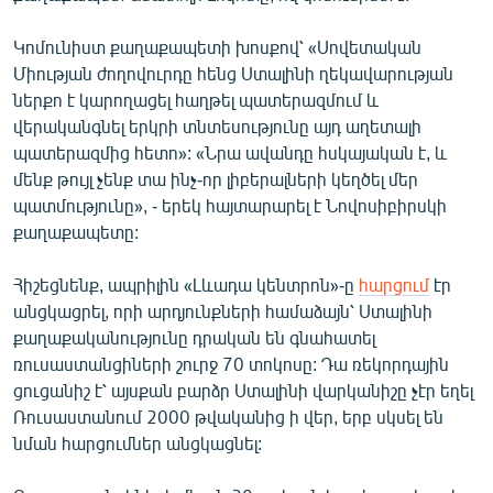
English
Կոմունիստ քաղաքապետի խոսքով՝ «Սովետական
Русский
Միության ժողովուրդը հենց Ստալինի ղեկավարության
ներքո է կարողացել հաղթել պատերազմում և
ՀԵՏԵՎԵՔ ՄԵԶ
վերականգնել երկրի տնտեսությունը այդ աղետալի
պատերազմից հետո»: «Նրա ավանդը հսկայական է, և
մենք թույլ չենք տա ինչ-որ լիբերալների կեղծել մեր
պատմությունը», - երեկ հայտարարել է Նովոսիբիրսկի
քաղաքապետը:
«Ազատության» բոլոր կայքերը
Հիշեցնենք, ապրիլին «Լևադա կենտրոն»-ը
հարցում
էր
անցկացրել, որի արդյունքների համաձայն՝ Ստալինի
քաղաքականությունը դրական են գնահատել
ռուսաստանցիների շուրջ 70 տոկոսը: Դա ռեկորդային
ցուցանիշ է՝ այսքան բարձր Ստալինի վարկանիշը չէր եղել
Ռուսաստանում 2000 թվականից ի վեր, երբ սկսել են
նման հարցումներ անցկացնել: