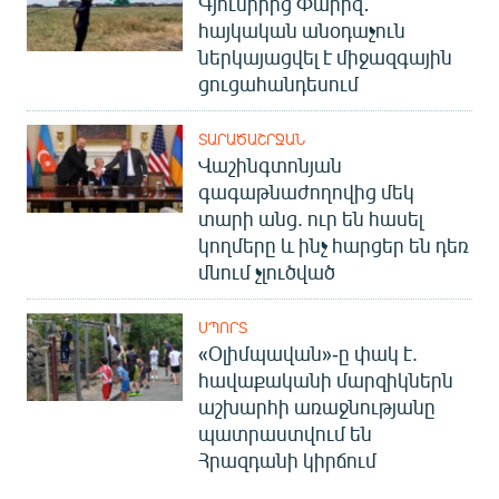
Գյումրիից Փարիզ․
հայկական անօդաչուն
ներկայացվել է միջազգային
ցուցահանդեսում
ՏԱՐԱԾԱՇՐՋԱՆ
Վաշինգտոնյան
գագաթնաժողովից մեկ
տարի անց. ուր են հասել
կողմերը և ինչ հարցեր են դեռ
մնում չլուծված
ՍՊՈՐՏ
«Օլիմպավան»-ը փակ է.
հավաքականի մարզիկներն
աշխարհի առաջնությանը
պատրաստվում են
Հրազդանի կիրճում