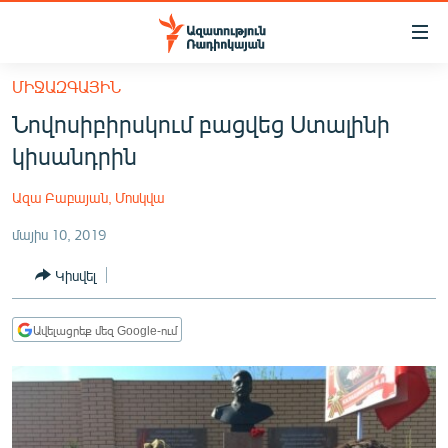
Մատչելիության
հղումներ
Անցնել
ՄԻՋԱԶԳԱՅԻՆ
հիմնական
ԱԶԱՏՈՒԹՅՈՒՆ TV
Նովոսիբիրսկում բացվեց Ստալինի
բովանդակությանը
ՀԱՅԱՍՏԱՆ
Անցնել
կիսանդրին
հիմնական
ՔԱՂԱՔԱԿԱՆ
մենյուին
Ազա Բաբայան, Մոսկվա
ԸՆՏՐՈՒԹՅՈՒՆՆԵՐ 2026
Որոնում
մայիս 10, 2019
ԻՐԱՎՈՒՆՔ
Կիսվել
ՀԱՍԱՐԱԿՈՒԹՅՈՒՆ
ՏՆՏԵՍՈՒԹՅՈՒՆ
Ավելացրեք մեզ Google-ում
ՂԱՐԱԲԱՂ
ՊԱՏԵՐԱԶՄԻ 6 ՇԱԲԱԹՆԵՐԸ
ՏԱՐԱԾԱՇՐՋԱՆ