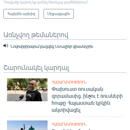
Հոդվածը կարող եք գտնել հետևյալ բաժիններում
Հայերեն արխիվ
Միջազգային
Առնչվող թեմաներով
Նովոսիբիրսկում բացվեց Ստալինի կիսանդրին
Շարունակել կարդալ
ՀԱՍԱՐԱԿՈՒԹՅՈՒՆ
Փախուստ ռուսական
զորամասից. ինչու է ռուսների
հոսքը Հայաստան կրկին
ակտիվացել
ՀԱՍԱՐԱԿՈՒԹՅՈՒՆ