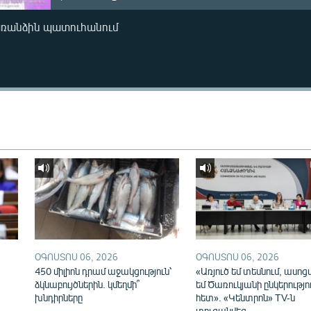
առանձին պատուհանում
ՕԳՈՍՏՈՍ 06, 2026
ՕԳՈՍՏՈՍ 06, 2026
450 միլիոն դրամ աջակցություն՝
«Առյուծ եմ տեսնում, ասոց
ձկնաբույծներին. կմեղմի՞
եմ Ծառուկյանի ընկերությո
խնդիրները
հետ». «Կենտրոն» TV-ն
տուգանվեց