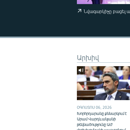
ՄԻՋԱԶԳԱՅԻՆ
ՄՇԱԿՈՒՅԹ
Նվագարկիչը բացել 
ՍՊՈՐՏ
ՄԵԿՆԱԲԱՆՈՒԹՅՈՒՆ
ՏՏ ԵՒ ԻՆՏԵՐՆԵՏ
ԿՈՐՈՆԱՎԻՐՈՒՍ
Արխիվ
ԱՐԽԻՎ
ՏԵՍԱՆՅՈՒԹԵՐ
ԲԱՆԱՎԵՃ
ՁԳՏԵԼՈՎ ԼԱՎԱԳՈՒՅՆԻՆ
ՓՈԴՔԱՍԹ
ՕԳՈՍՏՈՍ 06, 2026
Խորհրդարանը քննարկում է
Արամ Վարդևանյանի
թեկնածությունը ԱԺ
փոխխոսնակի պաշտոնում