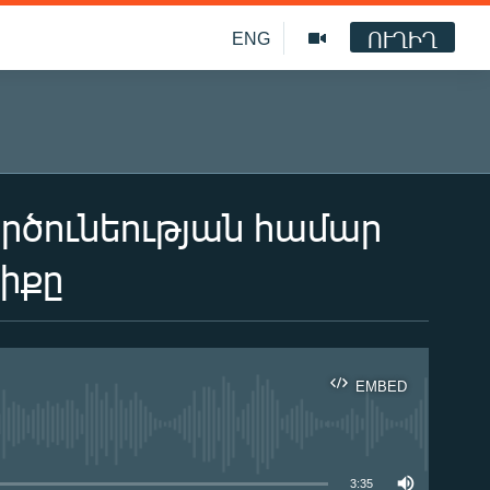
ՈՒՂԻՂ
ENG
րծունեության համար
իքը
EMBED
ble
3:35