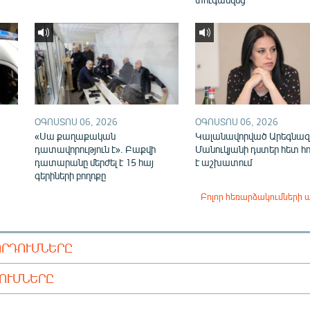
ՕԳՈՍՏՈՍ 06, 2026
ՕԳՈՍՏՈՍ 06, 2026
«Սա քաղաքական
Կալանավորված Արեգնազ
դատավորություն է». Բաքվի
Մանուկյանի դստեր հետ հ
դատարանը մերժել է 15 հայ
է աշխատում
գերիների բողոքը
Բոլոր հեռարձակումների 
ՈՐԴՈՒՄՆԵՐԸ
ԴՈՒՄՆԵՐԸ