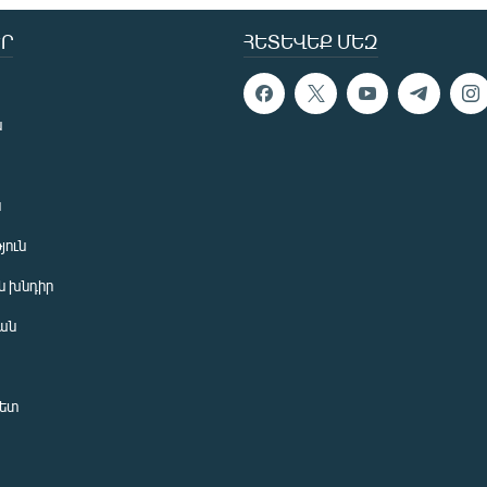
Ր
ՀԵՏԵՎԵՔ ՄԵԶ
ն
ն
յուն
 խնդիր
ան
նետ