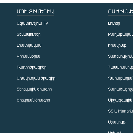
ՄՈՒԼՏԻՄԵԴԻԱ
ԲԱԺԻՆՆԵ
Ազատություն TV
Լուրեր
Տեսանյութեր
Քաղաքակա
Լրատվական
Իրավունք
Կիրակնօրյա
Տնտեսությու
Ռադիոծրագրեր
Հասարակութ
Առավոտյան ծրագիր
Ղարաբաղյան
Ցերեկային ծրագիր
Տարածաշրջ
Հայերեն
Երեկոյան ծրագիր
Միջազգային
English
ՏՏ և Ինտեր
Русский
Մշակույթ
ՀԵՏԵՎԵՔ ՄԵԶ
Արխիվ