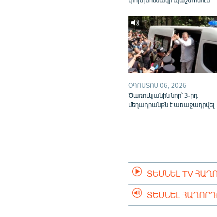
ՕԳՈՍՏՈՍ 06, 2026
Ծառուկյանին նոր՝ 3-րդ
մեղադրանքն է առաջադրվել
ՏԵՍՆԵԼ TV ՀԱՂ
ՏԵՍՆԵԼ ՀԱՂՈՐ