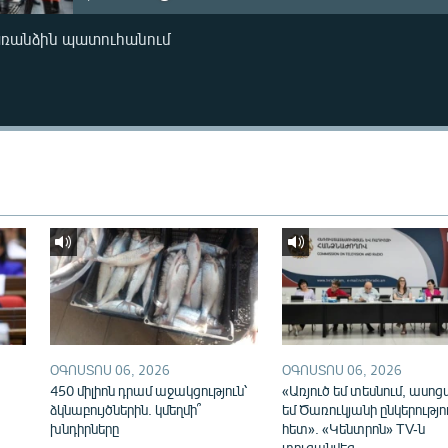
առանձին պատուհանում
ՕԳՈՍՏՈՍ 06, 2026
ՕԳՈՍՏՈՍ 06, 2026
450 միլիոն դրամ աջակցություն՝
«Առյուծ եմ տեսնում, ասոց
ձկնաբույծներին. կմեղմի՞
եմ Ծառուկյանի ընկերությո
խնդիրները
հետ». «Կենտրոն» TV-ն
տուգանվեց