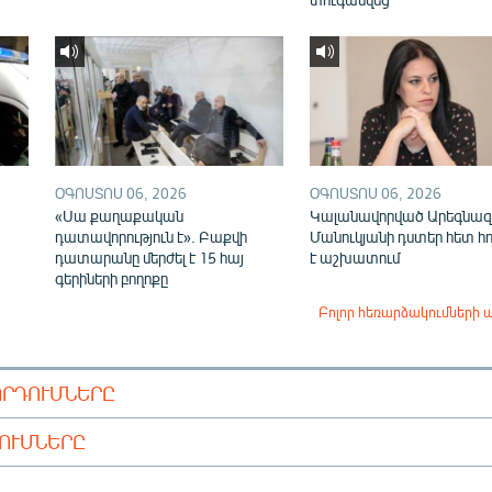
ՕԳՈՍՏՈՍ 06, 2026
ՕԳՈՍՏՈՍ 06, 2026
«Սա քաղաքական
Կալանավորված Արեգնազ
դատավորություն է». Բաքվի
Մանուկյանի դստեր հետ հ
դատարանը մերժել է 15 հայ
է աշխատում
գերիների բողոքը
Բոլոր հեռարձակումների 
ՈՐԴՈՒՄՆԵՐԸ
ԴՈՒՄՆԵՐԸ