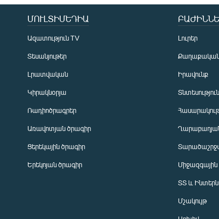
ՄՈՒԼՏԻՄԵԴԻԱ
ԲԱԺԻՆՆԵ
Ազատություն TV
Լուրեր
Տեսանյութեր
Քաղաքակա
Լրատվական
Իրավունք
Կիրակնօրյա
Տնտեսությու
Ռադիոծրագրեր
Հասարակութ
Առավոտյան ծրագիր
Ղարաբաղյան
Ցերեկային ծրագիր
Տարածաշրջ
Հայերեն
Երեկոյան ծրագիր
Միջազգային
English
ՏՏ և Ինտեր
Русский
Մշակույթ
ՀԵՏԵՎԵՔ ՄԵԶ
Արխիվ