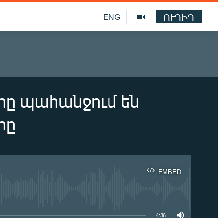
ՈՒՂԻՂ
ENG
րը պահանջում են
րը
EMBED
ble
4:36