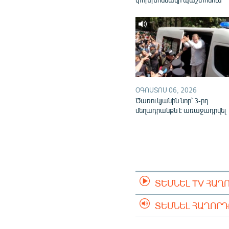
ՕԳՈՍՏՈՍ 06, 2026
Ծառուկյանին նոր՝ 3-րդ
մեղադրանքն է առաջադրվել
ՏԵՍՆԵԼ TV ՀԱՂ
ՏԵՍՆԵԼ ՀԱՂՈՐ