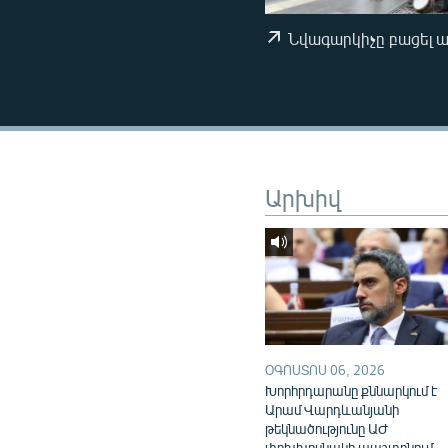
ՄԻՋԱԶԳԱՅԻՆ
ՄՇԱԿՈՒՅԹ
Նվագարկիչը բացել 
ՍՊՈՐՏ
ՄԵԿՆԱԲԱՆՈՒԹՅՈՒՆ
ՏՏ ԵՒ ԻՆՏԵՐՆԵՏ
ԿՈՐՈՆԱՎԻՐՈՒՍ
Արխիվ
ԱՐԽԻՎ
ՏԵՍԱՆՅՈՒԹԵՐ
ԲԱՆԱՎԵՃ
ՁԳՏԵԼՈՎ ԼԱՎԱԳՈՒՅՆԻՆ
ՓՈԴՔԱՍԹ
ՕԳՈՍՏՈՍ 06, 2026
Խորհրդարանը քննարկում է
Արամ Վարդևանյանի
թեկնածությունը ԱԺ
փոխխոսնակի պաշտոնում