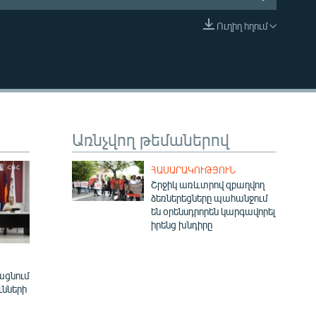
Ուղիղ հղում
EMBED
Առնչվող թեմաներով
ՀԱՍԱՐԱԿՈՒԹՅՈՒՆ
Շրջիկ առևտրով զբաղվող
ձեռներեցները պահանջում
են օրենսդրորեն կարգավորել
իրենց խնդիրը
ացնում
ւնների