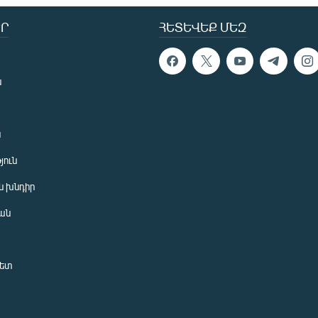
Ր
ՀԵՏԵՎԵՔ ՄԵԶ
ն
ն
յուն
 խնդիր
ան
նետ