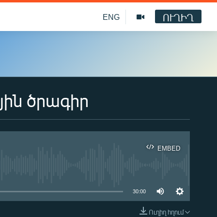
ՈՒՂԻՂ
ENG
յին ծրագիր
EMBED
ble
30:00
Ուղիղ հղում