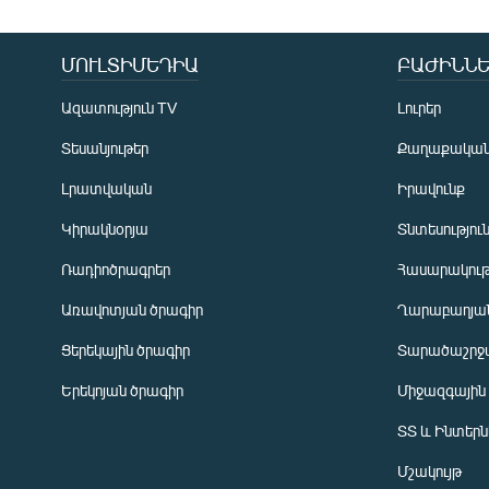
ՄՈՒԼՏԻՄԵԴԻԱ
ԲԱԺԻՆՆԵ
Ազատություն TV
Լուրեր
Տեսանյութեր
Քաղաքակա
Լրատվական
Իրավունք
Կիրակնօրյա
Տնտեսությու
Ռադիոծրագրեր
Հասարակութ
Առավոտյան ծրագիր
Ղարաբաղյան
Ցերեկային ծրագիր
Տարածաշրջ
Հայերեն
Երեկոյան ծրագիր
Միջազգային
English
ՏՏ և Ինտեր
Русский
Մշակույթ