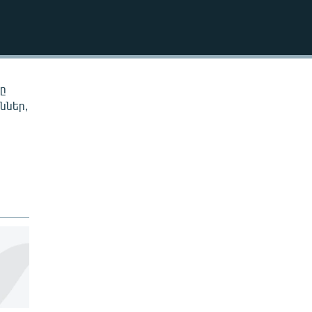
EMBED
նը
ններ,