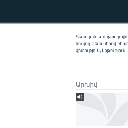
ՄԻՋԱԶԳԱՅԻՆ
ՄՇԱԿՈՒՅԹ
ՍՊՈՐՏ
ՄԵԿՆԱԲԱՆՈՒԹՅՈՒՆ
Տեղական եւ միջազգային
ՏՏ ԵՒ ԻՆՏԵՐՆԵՏ
հուզող թեմաներով ռեպ
գիտություն, կրթություն,
ԿՈՐՈՆԱՎԻՐՈՒՍ
ԱՐԽԻՎ
ՏԵՍԱՆՅՈՒԹԵՐ
Արխիվ
ԲԱՆԱՎԵՃ
ՁԳՏԵԼՈՎ ԼԱՎԱԳՈՒՅՆԻՆ
ՓՈԴՔԱՍԹ