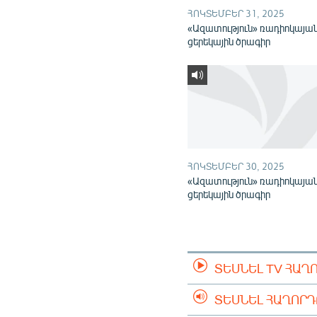
ՀՈԿՏԵՄԲԵՐ 31, 2025
«Ազատություն» ռադիոկայա
ցերեկային ծրագիր
ՀՈԿՏԵՄԲԵՐ 30, 2025
«Ազատություն» ռադիոկայա
ցերեկային ծրագիր
ՏԵՍՆԵԼ TV ՀԱՂ
ՏԵՍՆԵԼ ՀԱՂՈՐ