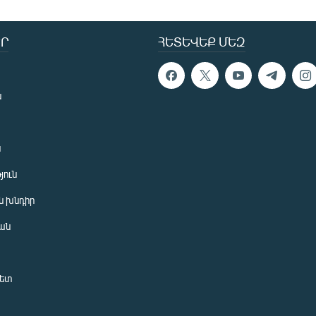
Ր
ՀԵՏԵՎԵՔ ՄԵԶ
ն
ն
յուն
 խնդիր
ան
նետ