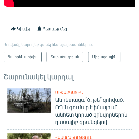
Կիսվել
Հետևեք մեզ
Հոդվածը կարող եք գտնել հետևյալ բաժիններում
Հայերեն արխիվ
Տարածաշրջան
Միջազգային
Շարունակել կարդալ
ՄԻՋԱԶԳԱՅԻՆ
Անհետացա՞ծ, թե՞ զոհված․
ՌԴ-ն գումար է խնայում՝
անհետ կորած զինվորներին
դասալիք գրանցելով
ՀԱՍԱՐԱԿՈՒԹՅՈՒՆ