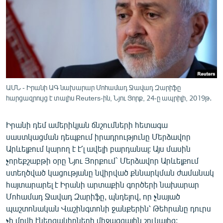
ՄԻՋԱԶԳԱՅԻՆ
ՄՇԱԿՈՒՅԹ
ՍՊՈՐՏ
ՄԵԿՆԱԲԱՆՈՒԹՅՈՒՆ
ՏՏ ԵՒ ԻՆՏԵՐՆԵՏ
ԱՄՆ - Իրանի ԱԳ նախարար Մոհամադ Ջավադ Զարիֆը
ԿՈՐՈՆԱՎԻՐՈՒՍ
հարցազրույց է տալիս Reuters-ին, Նյու Յորք, 24-ը ապրիլի, 2019թ․
ԱՐԽԻՎ
Իրանի դեմ ամերիկյան ճնշումների հետագա
ՏԵՍԱՆՅՈՒԹԵՐ
սաստկացման դեպքում իրադրությունը Մերձավոր
Արևելքում կարող է է՛լ ավելի բարդանալ: Այս մասին
ԲԱՆԱՎԵՃ
չորեքշաբթի օրը Նյու Յորքում` Մերձավոր Արևելքում
ՁԳՏԵԼՈՎ ԼԱՎԱԳՈՒՅՆԻՆ
ստեղծված կացությանը նվիրված քննարկման ժամանակ
հայտարարել է Իրանի արտաքին գործերի նախարար
ՓՈԴՔԱՍԹ
Մոհամադ Ջավադ Զարիֆը, պնդելով, որ չնայած
պաշտոնական Վաշինգտոնի ջանքերին՝ Թեհրանը դուրս
Հայերեն
չի մղվի էներգակիրների միջազգային շուկայից: