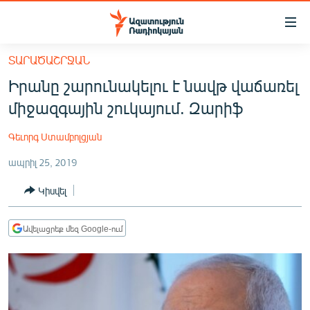
Մատչելիության
հղումներ
Անցնել
ՏԱՐԱԾԱՇՐՋԱՆ
հիմնական
ԱԶԱՏՈՒԹՅՈՒՆ TV
Իրանը շարունակելու է նավթ վաճառել
բովանդակությանը
ՀԱՅԱՍՏԱՆ
Անցնել
միջազգային շուկայում. Զարիֆ
հիմնական
ՔԱՂԱՔԱԿԱՆ
մենյուին
Գեւորգ Ստամբոլցյան
ԸՆՏՐՈՒԹՅՈՒՆՆԵՐ 2026
Որոնում
ապրիլ 25, 2019
ԻՐԱՎՈՒՆՔ
Կիսվել
ՀԱՍԱՐԱԿՈՒԹՅՈՒՆ
ՏՆՏԵՍՈՒԹՅՈՒՆ
Ավելացրեք մեզ Google-ում
ՂԱՐԱԲԱՂ
ՊԱՏԵՐԱԶՄԻ 6 ՇԱԲԱԹՆԵՐԸ
ՏԱՐԱԾԱՇՐՋԱՆ