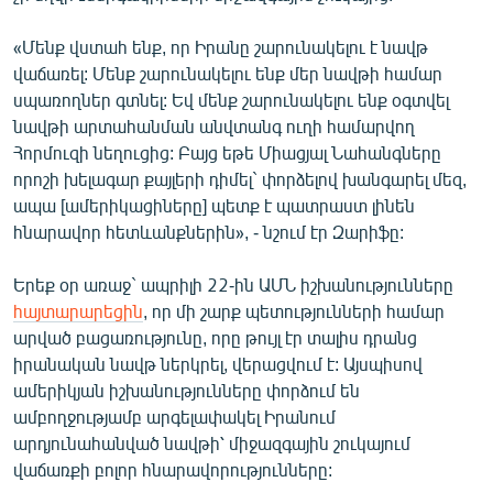
English
«Մենք վստահ ենք, որ Իրանը շարունակելու է նավթ
Русский
վաճառել: Մենք շարունակելու ենք մեր նավթի համար
սպառողներ գտնել: Եվ մենք շարունակելու ենք օգտվել
ՀԵՏԵՎԵՔ ՄԵԶ
նավթի արտահանման անվտանգ ուղի համարվող
Հորմուզի նեղուցից: Բայց եթե Միացյալ Նահանգները
որոշի խելագար քայլերի դիմել` փորձելով խանգարել մեզ,
ապա [ամերիկացիները] պետք է պատրաստ լինեն
հնարավոր հետևանքներին», - նշում էր Զարիֆը:
«Ազատության» բոլոր կայքերը
Երեք օր առաջ` ապրիլի 22-ին ԱՄՆ իշխանությունները
հայտարարեցին
, որ մի շարք պետությունների համար
արված բացառությունը, որը թույլ էր տալիս դրանց
իրանական նավթ ներկրել, վերացվում է: Այսպիսով
ամերիկյան իշխանությունները փորձում են
ամբողջությամբ արգելափակել Իրանում
արդյունահանված նավթի՝ միջազգային շուկայում
վաճառքի բոլոր հնարավորությունները: