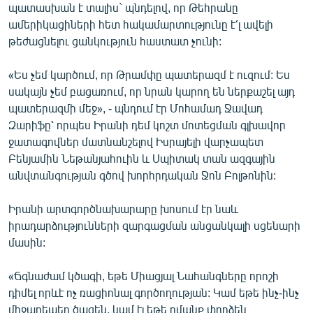
պատասխան է տալիս` պնդելով, որ Թեհրանը
ամերիկացիների հետ հակամարտությունը է՛լ ավելի
թեժացնելու ցանկություն հաստատ չունի:
«Ես չեմ կարծում, որ Թրամփը պատերազմ է ուզում: Ես
սակայն չեմ բացառում, որ նրան կարող են ներքաշել այդ
պատերազմի մեջ», - պնդում էր Մոհամադ Ջավադ
Զարիֆը՝ որպես Իրանի դեմ կոշտ մոտեցման գլխավոր
ջատագովներ մատնանշելով Իսրայելի վարչապետ
Բենյամին Նեթանյահուին և Սպիտակ տան ազգային
անվտանգության գծով խորհրդական Ջոն Բոլթոնին:
Իրանի արտգործնախարարը խոսում էր նաև
իրադարձությունների զարգացման անցանկալի սցենարի
մասին:
«Ճգնաժամ կծագի, եթե Միացյալ Նահանգները որոշի
դիմել որևէ ոչ ռացիոնալ գործողության: Կամ եթե ինչ-ինչ
միջադեպեր ծագեն, կամ էլ եթե ոմանք փորձեն