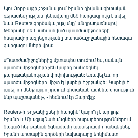
Նյու Յորք այցի շրջանակում Իրանի դիվանագիտական
գերատեսչության ղեկավարը մեծ հարցազրույց է տվել
նաև Reuters գործակալությանը` անդրադառնալով
Թեհրանի դեմ սահմանված պատժամիջոցների
հնարավոր ազդեցությանը տարածաշրջանային հետագա
զարգացումների վրա:
«Պատժամիջոցներից մշտապես տուժում ես, սակայն
պատժամիջոցները չեն կարող հանգեցնել
քաղաքականության փոփոխության: Առավել ևս, որ
պատժամիջոցները միշտ էլ կարելի է շրջանցել: Կարելի է
ասել, որ մենք այդ ոլորտում գիտական ատենախոսություն
ենք պաշտպանել», - հեգնում էր Զարիֆը:
Reuters-ի թղթակիցների հարցին՝ կարո՞ղ է արդյոք
Իրանի և Միացյալ Նահանգների հարաբերություններում
ծագած հերթական ճգնաժամը պատերազմի հանգեցնել,
Իրանի արտաքին գործերի նախարարը երկիմաստ