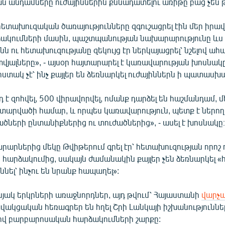
ն անդամները ուժայիններին քննադատելու առիթը բաց չեն թ
հետախուզական ծառայությունները զգուշացրել էին մեր իր
ակումների մասին, պաշտպանության նախարարությունը ևս
ն ու հետախուզությանը զեկույց էր ներկայացրել՝ նշելով ա
յալները», - այսօր հայտարարել է կառավարության խոսնակը՝
հստակ չէ՝ ինչ քայլեր են ձեռնարկել ուժայիններն ի պատասխ
 է զոհվել, 500 վիրավորվել, ոմանք դարձել են հաշմանդամ, 
տարվածի համար, և որպես կառավարություն, պետք է ներող
ծների ընտանիքներից ու տուժածներից», - ասել է խոսնակը
արարներից մեկը Թվիթերում գրել էր՝ հետախուզության որո
ս հարձակումից, սակայն ժամանակին քայլեր չեն ձեռնարկել 
ննել՝ ինչու են նրանք հապաղել»:
յակ երկրների առաջնորդներ, այդ թվում՝ Հայաստանի
վարչ
վակցական հեռագրեր են հղել Շրի Լանկայի իշխանություննե
վ բարբարոսական հարձակումների շարքը: