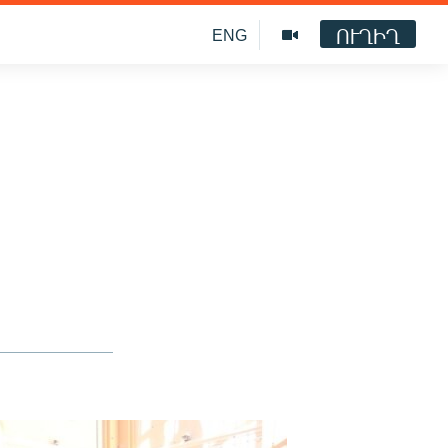
ՈՒՂԻՂ
ENG