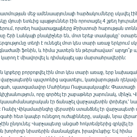
ատմության մեջ ամենաարյունալի հարձակումները սկսվել էի
կը մյուսի ետևից պայթյուններ էին որոտացել 4 շքեղ հյուրան
երում, որտեղ հավատացյալները Քրիստոսի հարության տոնն է
սը Շրի Լանկայի բնակիչներ են, մոտ երեք տասնյակը՝ օտար
բերգությունը տեղի է ունեցել մոտ կես տարի առաջ երկրում ս
նաժամի ֆոնին, և հիմա շատերն են թերահավատ՝ արդյո՞ք
 կարող է միավորվել և դիմակայել այս մարտահրավերին:
 կրքերը բորբոքվել էին մոտ կես տարի առաջ, երբ նախագա
 վարչապետին պաշտոնից ազատելու, կառվարության ղեկավա
գահ, պատգամավոր Մահինդա Ռաջապակսային: Փաստացի 
րկիշխանություն, որը գործել էր շաբաթներ շարունակ, մինչև 
կասահմանադրական էր ճանաչել վարչապետին փոխելու՝ ն
 Ռանիլ Վիկամասինգհը վերստին ստանձնել էր վարչապետի 
ահի հետ կապեր ունեցող ուժայինները, սակայն, նրա վերա
չէին ընդունել: Վարչապետը անցած հոկտեմբերից զրկվել էր
ն խորհրդի նիստերին մասնակցելու իրավունքից: Եվ հիմա