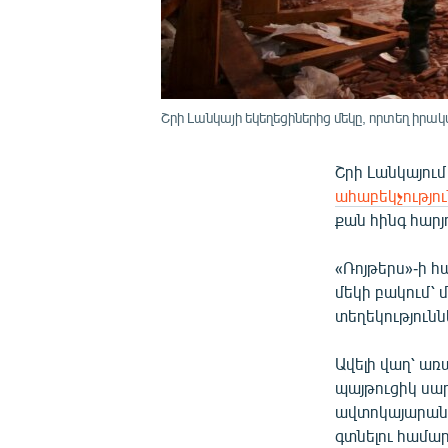
Շրի Լանկայի եկեղեցիներից մեկը, որտեղ իրակ
Շրի Լանկայում
ահաբեկչությո
քան հինգ հարյ
«Ռոյթերս»-ի հ
մեկի բակում՝ 
տեղեկությունն
Ավելի վաղ՝ առ
պայթուցիկ սար
ավտոկայարանո
գտնելու համա