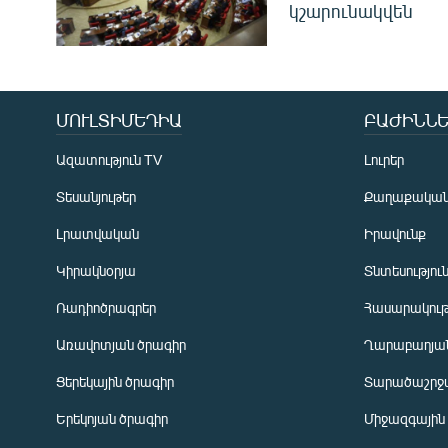
կշարունակվեն
ՄՈՒԼՏԻՄԵԴԻԱ
ԲԱԺԻՆՆԵ
Ազատություն TV
Լուրեր
Տեսանյութեր
Քաղաքակա
Լրատվական
Իրավունք
Կիրակնօրյա
Տնտեսությու
Ռադիոծրագրեր
Հասարակութ
Առավոտյան ծրագիր
Ղարաբաղյան
Ցերեկային ծրագիր
Տարածաշրջ
Հայերեն
Երեկոյան ծրագիր
Միջազգային
English