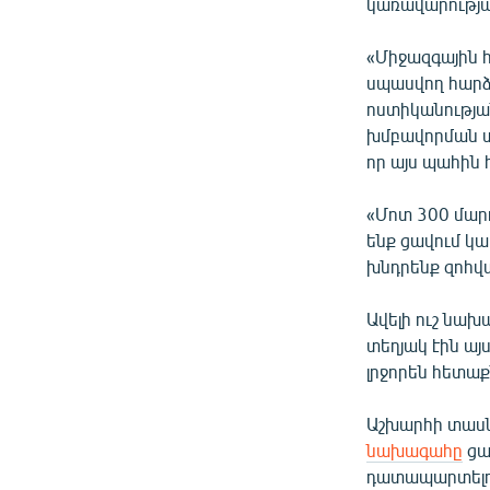
կառավարությա
«Միջազգային 
սպասվող հարձ
ոստիկանության
խմբավորման տվ
որ այս պահին 
«Մոտ 300 մարդ
ենք ցավում կա
խնդրենք զոհվա
Ավելի ուշ նախ
տեղյակ էին այ
լրջորեն հետաք
Աշխարհի տասն
նախագահը
ցա
դատապարտելո