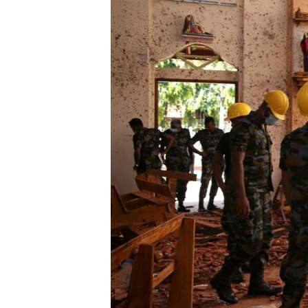
ՄԻՋԱԶԳԱՅԻՆ
ՄՇԱԿՈՒՅԹ
ՍՊՈՐՏ
ՄԵԿՆԱԲԱՆՈՒԹՅՈՒՆ
ՏՏ ԵՒ ԻՆՏԵՐՆԵՏ
ԿՈՐՈՆԱՎԻՐՈՒՍ
ԱՐԽԻՎ
ՏԵՍԱՆՅՈՒԹԵՐ
ԲԱՆԱՎԵՃ
ՁԳՏԵԼՈՎ ԼԱՎԱԳՈՒՅՆԻՆ
ՓՈԴՔԱՍԹ