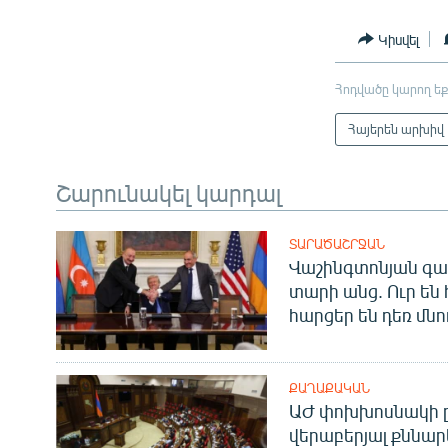
Կիսվել
Հոդվածը կարող եք
Հայերեն արխիվ
Շարունակել կարդալ
ՏԱՐԱԾԱՇՐՋԱՆ
Վաշինգտոնյան գա
տարի անց. Ուր են 
հարցեր են դեռ մնո
ՔԱՂԱՔԱԿԱՆ
ԱԺ փոխխոսնակի ը
վերաբերյալ քննար