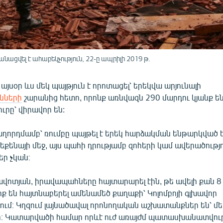
անացվել է ահաբեկչություն, 22-ը ապրիլի 2019 թ.
 այսօր ևս մեկ պայթյուն է որոտացել՝ երեկվա արյունալի
ւնների
շարանից հետո, որոնք առնվազն 290 մարդու կյանք են 
ուրը՝ վիրավոր են:
աղորդմամբ՝ ռումբը պայթել է երեկ հարձակման ենթարկված 
մեքենայի մեջ, այս պահի դրությամբ զոհերի կամ ավերածությ
եր չկան։
ավոտյան, իրավապահները հայտարարել էին, թե ավելի քան 
ք են հայտնաբերել ամենամեծ քաղաքի՝ Կոլոմբոյի գլխավոր
ւմ։ Կղզում լայնածավալ որոնողական աշխատանքներ են՝ մ
ր։ Կատարվածի համար որևէ ուժ առայժմ պատասխանատվությ