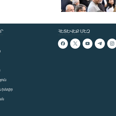
Ր
ՀԵՏԵՎԵՔ ՄԵԶ
ն
ն
յուն
 խնդիր
ան