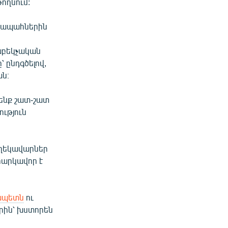
ողնում:
ավապահներին
հաբեկչական
 ընդգծելով,
ան։
մենք շատ-շատ
ություն
։
շ ղեկավարներ
«հարկավոր է
ապետն
ու
րին՝ խստորեն