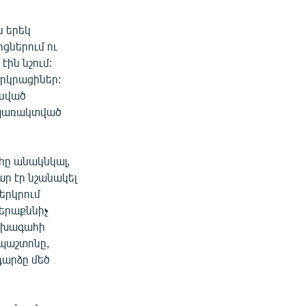
ն երեկ
ոցներում ու
ին նշում:
երկրացիներ:
կսված
 պառակտված
հը անակնկալ,
ր էր նշանակել
երկրում
Վերաքննիչ
ախագահի
պաշտոնը,
դարձը մեծ