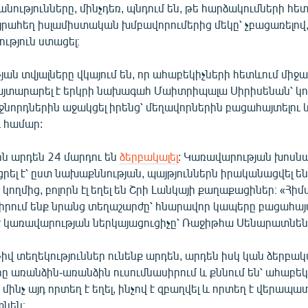
անությունները, մինչդեռ, պնդում են, թե հարձակումների հ
րահեղ իսլամիստական խմբավորումերից մեկը՝ չբացառելով,
ություն ստացել։
ան տվյալները վկայում են, որ ահաբեկիչների հետևում միջա
հայտարարել է երկրի նախագահ Մաիտրիպալա Սիրիսենան՝ կո
նորդներին աջակցել իրենց՝ մեղավորներին բացահայտելու 
ւ համար:
 արդեն 24 մարդու են
ձերբակալել
: Կառավարության խոսն
րել է՝ ըստ նախաքննության, պայթյուններն իրականացվել 
կողմից, բոլորն էլ եղել են Շրի Լանկայի քաղաքացիներ։ «Հիմա
սիրում ենք նրանց տեղաշարժը՝ հնարավոր կապերը բացահայ
 է կառավարության ներկայացուցիչը՝ Ռաջիթհա Սենարատնեն
վ տեղեկություններ ունենք արդեն, արդեն իսկ կան ձերբակ
 առանձին-առանձին ուսումնասիրում և քննում են՝ ահաբեկ
 մինչ այդ որտեղ է եղել, ինչով է զբաղվել և որտեղ է վերապա
տնեն։