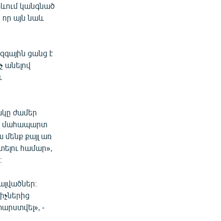
ետևում կանգնած
 որ այն նաև
զգային ցանց է
չ անելով
և
ակը ժամեր
են մահապարտ
 մենք քայլ առ
տելու համար»,
։
ալվածներ։
իչներից
տարստվել», -