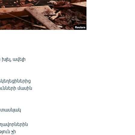
խլել, ավելի
եկեղեցիներից
ունների մասին
8 տասնյակ
եղավորներին
ուն չի