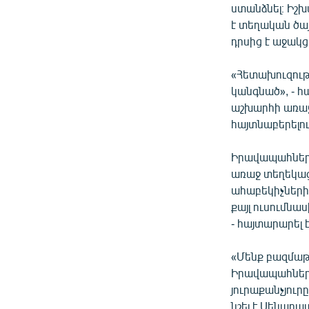
ստանձնել։ Իշխ
է տեղական ծայ
դրսից է աջակց
«Հետախուզությ
կանգնած», - 
աշխարհի առաջ
հայտնաբերելո
Իրավապահներն
առաջ տեղեկաց
ահաբեկիչների 
քայլ ուսումնա
- հայտարարել
«Մենք բազմաթի
Իրավապահները
յուրաքանչյուրը
նշել է Սենարա