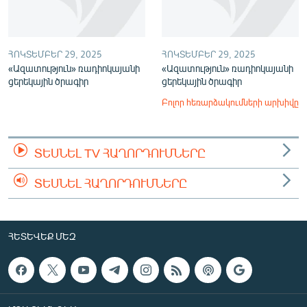
ՀՈԿՏԵՄԲԵՐ 29, 2025
ՀՈԿՏԵՄԲԵՐ 29, 2025
«Ազատություն» ռադիոկայանի
«Ազատություն» ռադիոկայանի
ցերեկային ծրագիր
ցերեկային ծրագիր
Բոլոր հեռարձակումների արխիվը
ՏԵՍՆԵԼ TV ՀԱՂՈՐԴՈՒՄՆԵՐԸ
ՏԵՍՆԵԼ ՀԱՂՈՐԴՈՒՄՆԵՐԸ
ՀԵՏԵՎԵՔ ՄԵԶ