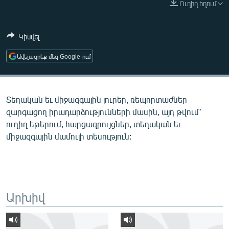
Ուղիղ հղում
ՄԻՋԱԶԳԱՅԻՆ
ՄՇԱԿՈՒՅԹ
Կիսվել
ՍՊՈՐՏ
Ավելացրեք մեզ Google-ում
ՄԵԿՆԱԲԱՆՈՒԹՅՈՒՆ
ՏՏ ԵՒ ԻՆՏԵՐՆԵՏ
Տեղական եւ միջազգային լուրեր, ռեպորտաժներ
ԿՈՐՈՆԱՎԻՐՈՒՍ
զարգացող իրադարձությունների մասին, այդ թվում՝
ԱՐԽԻՎ
ուղիղ եթերում, հարցազրույցներ, տեղական եւ
միջազգային մամուլի տեսություն:
ՏԵՍԱՆՅՈՒԹԵՐ
ԲԱՆԱՎԵՃ
ՁԳՏԵԼՈՎ ԼԱՎԱԳՈՒՅՆԻՆ
ՓՈԴՔԱՍԹ
Արխիվ
Հայերեն