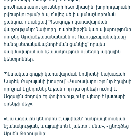
բուժհաստատությունների հետ միասին, խորհրդարանի
քվեարկությամբ հայտնվեց սեփականաշնորհման
ցանկում ու անցավ Պետգույքի կառավարման
վարչությանը։ Նախորդ տարեվերջին կառավարությունը
որոշեց Այրվածքաբանականն ու Ուռուցքաբանականը
հանել սեփականաշնորհման ցանկից՝ որպես
ռազմավարական նշանակություն ունեցող ազգային
կենտրոններ։
Պետական գույքի կառավարման կոմիտեի նախագահ
Նարեկ Բաբայանի խոսքով՝ «Կառավարությունը էդպիսի
որոշում է ընդունել, և քանի որ դա օրենքի ուժով է,
Ազգային ժողովը էդ փոփոխությունը պետք է կատարի
օրենքի մեջ»։
«Սա ազգային կենտրոն է, այսինքն՝ հանրապետական
նշանակության, և այդպիսին էլ պետք է մնա», - ընդգծեց
Արսեն Թորոսյանը։