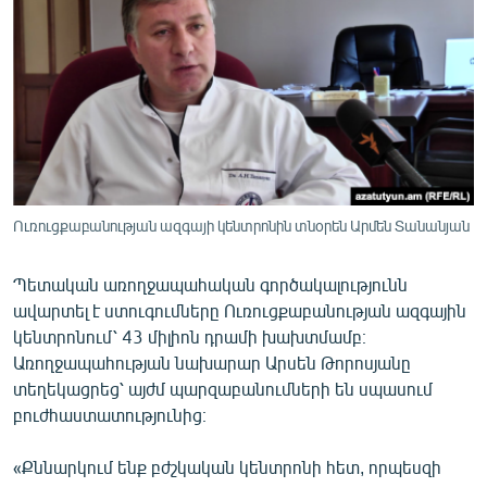
ՄԻՋԱԶԳԱՅԻՆ
ՄՇԱԿՈՒՅԹ
ՍՊՈՐՏ
ՄԵԿՆԱԲԱՆՈՒԹՅՈՒՆ
ՏՏ ԵՒ ԻՆՏԵՐՆԵՏ
ԿՈՐՈՆԱՎԻՐՈՒՍ
Ուռուցքաբանության ազգայի կենտրոնին տնօրեն Արմեն Տանանյան
ԱՐԽԻՎ
Պետական առողջապահական գործակալությունն
ՏԵՍԱՆՅՈՒԹԵՐ
ավարտել է ստուգումները Ուռուցքաբանության ազգային
ԲԱՆԱՎԵՃ
կենտրոնում՝ 43 միլիոն դրամի խախտմամբ։
Առողջապահության նախարար Արսեն Թորոսյանը
ՁԳՏԵԼՈՎ ԼԱՎԱԳՈՒՅՆԻՆ
տեղեկացրեց՝ այժմ պարզաբանումների են սպասում
ՓՈԴՔԱՍԹ
բուժհաստատությունից։
«Քննարկում ենք բժշկական կենտրոնի հետ, որպեսզի
Հայերեն