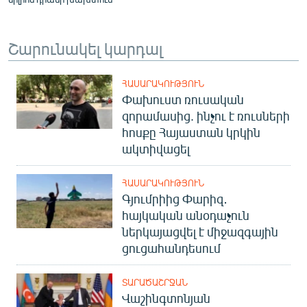
Շարունակել կարդալ
ՀԱՍԱՐԱԿՈՒԹՅՈՒՆ
Փախուստ ռուսական
զորամասից. ինչու է ռուսների
հոսքը Հայաստան կրկին
ակտիվացել
ՀԱՍԱՐԱԿՈՒԹՅՈՒՆ
Գյումրիից Փարիզ․
հայկական անօդաչուն
ներկայացվել է միջազգային
ցուցահանդեսում
ՏԱՐԱԾԱՇՐՋԱՆ
Վաշինգտոնյան