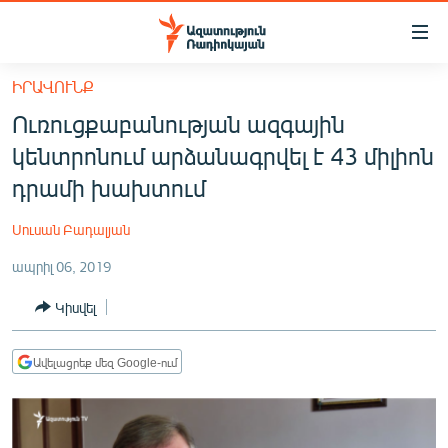
Մատչելիության
հղումներ
Անցնել
ԻՐԱՎՈՒՆՔ
հիմնական
ԱԶԱՏՈՒԹՅՈՒՆ TV
Ուռուցքաբանության ազգային
բովանդակությանը
ՀԱՅԱՍՏԱՆ
Անցնել
կենտրոնում արձանագրվել է 43 միլիոն
հիմնական
ՔԱՂԱՔԱԿԱՆ
դրամի խախտում
մենյուին
ԸՆՏՐՈՒԹՅՈՒՆՆԵՐ 2026
Որոնում
Սուսան Բադալյան
ԻՐԱՎՈՒՆՔ
ապրիլ 06, 2019
ՀԱՍԱՐԱԿՈՒԹՅՈՒՆ
Կիսվել
ՏՆՏԵՍՈՒԹՅՈՒՆ
ՂԱՐԱԲԱՂ
Ավելացրեք մեզ Google-ում
ՊԱՏԵՐԱԶՄԻ 6 ՇԱԲԱԹՆԵՐԸ
ՏԱՐԱԾԱՇՐՋԱՆ