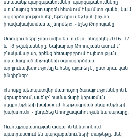
ստանանք պարզաբանումներ, պարզաբանումները
English
ստանալուց հետո արդեն հետևում է կա'մ տուգանել, կա'մ
այլ գործողություններ, եթե դրա մեջ կան ինչ-որ
Русский
իրավախախտման այլ նորմեր», - նշեց Թորոսյանը։
ՀԵՏԵՎԵՔ ՄԵԶ
Ստուգումները չորս ամիս են տևել ու ընդգրկել 2016, 17
և 18 թվականները։ Նախարար Թորոսյանն ասում է՝
բնականաբար, իրենց հետաքրքրում է պետության
տրամադրած միջոցների օգտագործման
արդյունավետությունը և հենց այդտեղ էլ, ըստ նրա, կան
«Ազատության» բոլոր կայքերը
խնդիրներ։
«Խոսքը պետպատվեր մատուցող ծառայություններին է
վերաբերում, ասենք՝ համավճարի կիրառման
սկզբունքների խախտում, հերթագրման սկզբունքների
խախտում», - ընդգծեց Առողջապահության նախարարը։
Ուռուցքաբանության ազգային կենտրոնում
պատրաստում են պարզաբանումների փաթեթը, մեկ