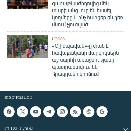
գագաթնաժողովից մեկ
տարի անց. ուր են հասել
կողմերը և ինչ հարցեր են դեռ
մնում չլուծված
ՍՊՈՐՏ
«Օլիմպավան»-ը փակ է.
հավաքականի մարզիկներն
աշխարհի առաջնությանը
պատրաստվում են
Հրազդանի կիրճում
ՀԵՏԵՎԵՔ ՄԵԶ
ՄՈՒԼՏԻՄԵԴԻԱ