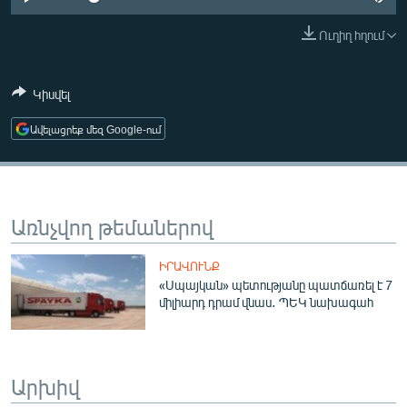
ՄԻՋԱԶԳԱՅԻՆ
Ուղիղ հղում
ՄՇԱԿՈՒՅԹ
ՍՊՈՐՏ
Կիսվել
ՄԵԿՆԱԲԱՆՈՒԹՅՈՒՆ
Ավելացրեք մեզ Google-ում
ՏՏ ԵՒ ԻՆՏԵՐՆԵՏ
ԿՈՐՈՆԱՎԻՐՈՒՍ
ԱՐԽԻՎ
Առնչվող թեմաներով
ՏԵՍԱՆՅՈՒԹԵՐ
ԻՐԱՎՈՒՆՔ
ԲԱՆԱՎԵՃ
«Սպայկան» պետությանը պատճառել է 7
միլիարդ դրամ վնաս․ ՊԵԿ նախագահ
ՁԳՏԵԼՈՎ ԼԱՎԱԳՈՒՅՆԻՆ
ՓՈԴՔԱՍԹ
Արխիվ
Հայերեն