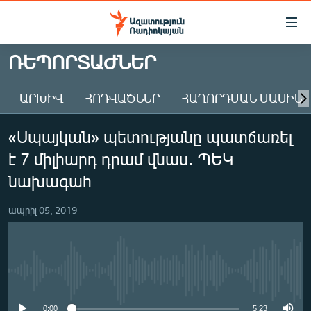
Մատչելիության
հղումներ
Անցնել
ՌԵՊՈՐՏԱԺՆԵՐ
հիմնական
ԱԶԱՏՈՒԹՅՈՒՆ TV
բովանդակությանը
ԱՐԽԻՎ
ՀՈԴՎԱԾՆԵՐ
ՀԱՂՈՐԴՄԱՆ ՄԱՍԻՆ
ՀԱՅԱՍՏԱՆ
Անցնել
հիմնական
ՔԱՂԱՔԱԿԱՆ
«Սպայկան» պետությանը պատճառել
մենյուին
ԸՆՏՐՈՒԹՅՈՒՆՆԵՐ 2026
Որոնում
է 7 միլիարդ դրամ վնաս․ ՊԵԿ
ԻՐԱՎՈՒՆՔ
նախագահ
ՀԱՍԱՐԱԿՈՒԹՅՈՒՆ
ապրիլ 05, 2019
ՏՆՏԵՍՈՒԹՅՈՒՆ
ՂԱՐԱԲԱՂ
ՊԱՏԵՐԱԶՄԻ 6 ՇԱԲԱԹՆԵՐԸ
No media source currently available
ՏԱՐԱԾԱՇՐՋԱՆ
0:00
5:23