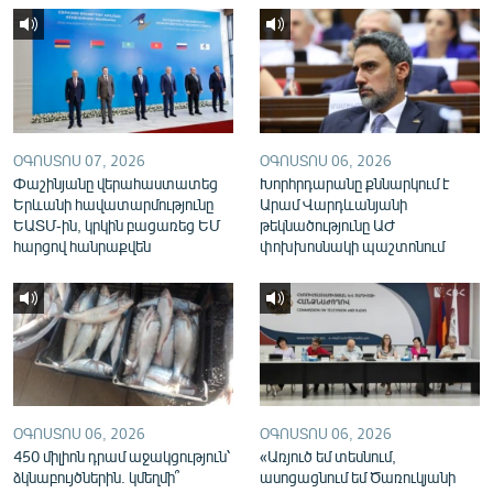
English
Русский
ՀԵՏԵՎԵՔ ՄԵԶ
ՕԳՈՍՏՈՍ 07, 2026
ՕԳՈՍՏՈՍ 06, 2026
Փաշինյանը վերահաստատեց
Խորհրդարանը քննարկում է
Երևանի հավատարմությունը
Արամ Վարդևանյանի
ԵԱՏՄ-ին, կրկին բացառեց ԵՄ
թեկնածությունը ԱԺ
հարցով հանրաքվեն
փոխխոսնակի պաշտոնում
«Ազատության» բոլոր կայքերը
ՕԳՈՍՏՈՍ 06, 2026
ՕԳՈՍՏՈՍ 06, 2026
450 միլիոն դրամ աջակցություն՝
«Առյուծ եմ տեսնում,
ձկնաբույծներին. կմեղմի՞
ասոցացնում եմ Ծառուկյանի