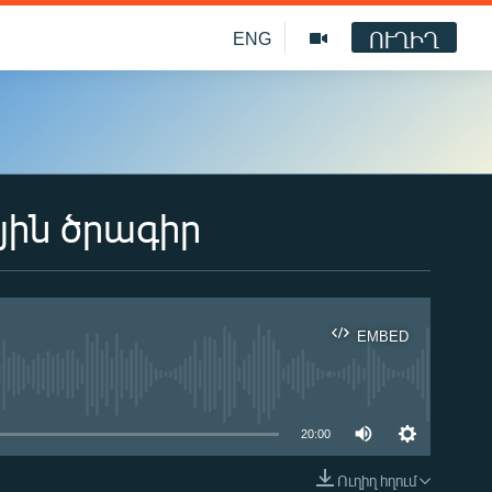
ՈՒՂԻՂ
ENG
յին ծրագիր
EMBED
ble
20:00
Ուղիղ հղում