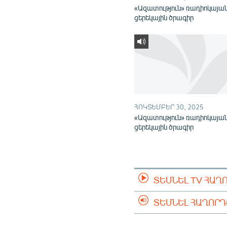
«Ազատություն» ռադիոկայա
ցերեկային ծրագիր
ՀՈԿՏԵՄԲԵՐ 30, 2025
«Ազատություն» ռադիոկայա
ցերեկային ծրագիր
ՏԵՍՆԵԼ TV ՀԱՂ
ՏԵՍՆԵԼ ՀԱՂՈՐ