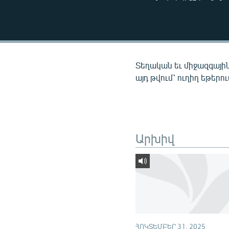
ՄԻՋԱԶԳԱՅԻՆ
ՄՇԱԿՈՒՅԹ
ՍՊՈՐՏ
ՄԵԿՆԱԲԱՆՈՒԹՅՈՒՆ
Տեղական եւ միջազգային
ՏՏ ԵՒ ԻՆՏԵՐՆԵՏ
այդ թվում՝ ուղիղ եթերո
ԿՈՐՈՆԱՎԻՐՈՒՍ
ԱՐԽԻՎ
ՏԵՍԱՆՅՈՒԹԵՐ
Արխիվ
ԲԱՆԱՎԵՃ
ՁԳՏԵԼՈՎ ԼԱՎԱԳՈՒՅՆԻՆ
ՓՈԴՔԱՍԹ
ՀՈԿՏԵՄԲԵՐ 31, 2025