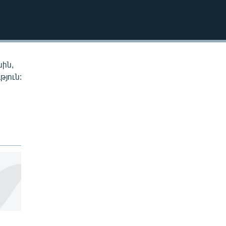
EMBED
սին,
թյուն: