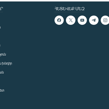
Ր
ՀԵՏԵՎԵՔ ՄԵԶ
ն
ն
յուն
 խնդիր
ան
նետ