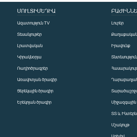
ՄՈՒԼՏԻՄԵԴԻԱ
ԲԱԺԻՆՆԵ
Ազատություն TV
Լուրեր
Տեսանյութեր
Քաղաքակա
Լրատվական
Իրավունք
Կիրակնօրյա
Տնտեսությու
Ռադիոծրագրեր
Հասարակութ
Առավոտյան ծրագիր
Ղարաբաղյան
Ցերեկային ծրագիր
Տարածաշրջ
Հայերեն
Երեկոյան ծրագիր
Միջազգային
English
ՏՏ և Ինտեր
Русский
Մշակույթ
ՀԵՏԵՎԵՔ ՄԵԶ
Արխիվ