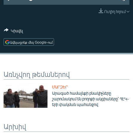
ՄԻՋԱԶԳԱՅԻՆ
Ուղիղ հղում
ՄՇԱԿՈՒՅԹ
ՍՊՈՐՏ
Կիսվել
ՄԵԿՆԱԲԱՆՈՒԹՅՈՒՆ
Ավելացրեք մեզ Google-ում
ՏՏ ԵՒ ԻՆՏԵՐՆԵՏ
ԿՈՐՈՆԱՎԻՐՈՒՍ
ԱՐԽԻՎ
Առնչվող թեմաներով
ՏԵՍԱՆՅՈՒԹԵՐ
ՄԱՐԶԵՐ
ԲԱՆԱՎԵՃ
Արագած համայնքի բնակիչները
շարունակում են բողոքի ակցիաները՝ ՀԷԿ-
ՁԳՏԵԼՈՎ ԼԱՎԱԳՈՒՅՆԻՆ
երի փակման պահանջով
ՓՈԴՔԱՍԹ
Արխիվ
Հայերեն