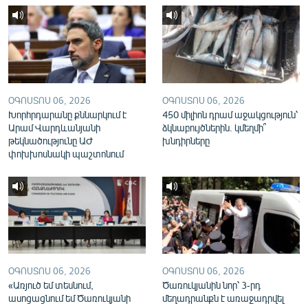
English
Русский
ՀԵՏԵՎԵՔ ՄԵԶ
ՕԳՈՍՏՈՍ 06, 2026
ՕԳՈՍՏՈՍ 06, 2026
Խորհրդարանը քննարկում է
450 միլիոն դրամ աջակցություն՝
Արամ Վարդևանյանի
ձկնաբույծներին. կմեղմի՞
թեկնածությունը ԱԺ
խնդիրները
փոխխոսնակի պաշտոնում
«Ազատության» բոլոր կայքերը
ՕԳՈՍՏՈՍ 06, 2026
ՕԳՈՍՏՈՍ 06, 2026
«Առյուծ եմ տեսնում,
Ծառուկյանին նոր՝ 3-րդ
ասոցացնում եմ Ծառուկյանի
մեղադրանքն է առաջադրվել