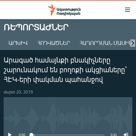
Մատչելիության
հղումներ
Անցնել
ՌԵՊՈՐՏԱԺՆԵՐ
հիմնական
ԱԶԱՏՈՒԹՅՈՒՆ TV
բովանդակությանը
ԱՐԽԻՎ
ՀՈԴՎԱԾՆԵՐ
ՀԱՂՈՐԴՄԱՆ ՄԱՍԻՆ
ՀԱՅԱՍՏԱՆ
Անցնել
հիմնական
ՔԱՂԱՔԱԿԱՆ
Արագած համայնքի բնակիչները
մենյուին
ԸՆՏՐՈՒԹՅՈՒՆՆԵՐ 2026
Որոնում
շարունակում են բողոքի ակցիաները՝
ԻՐԱՎՈՒՆՔ
ՀԷԿ-երի փակման պահանջով
ՀԱՍԱՐԱԿՈՒԹՅՈՒՆ
մարտ 20, 2019
ՏՆՏԵՍՈՒԹՅՈՒՆ
ՂԱՐԱԲԱՂ
ՊԱՏԵՐԱԶՄԻ 6 ՇԱԲԱԹՆԵՐԸ
No media source currently available
ՏԱՐԱԾԱՇՐՋԱՆ
0:00
3:41