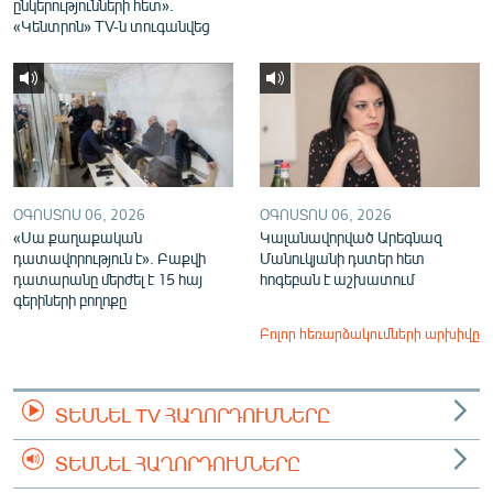
ընկերությունների հետ».
«Կենտրոն» TV-ն տուգանվեց
ՕԳՈՍՏՈՍ 06, 2026
ՕԳՈՍՏՈՍ 06, 2026
«Սա քաղաքական
Կալանավորված Արեգնազ
դատավորություն է». Բաքվի
Մանուկյանի դստեր հետ
դատարանը մերժել է 15 հայ
հոգեբան է աշխատում
գերիների բողոքը
Բոլոր հեռարձակումների արխիվը
ՏԵՍՆԵԼ TV ՀԱՂՈՐԴՈՒՄՆԵՐԸ
ՏԵՍՆԵԼ ՀԱՂՈՐԴՈՒՄՆԵՐԸ