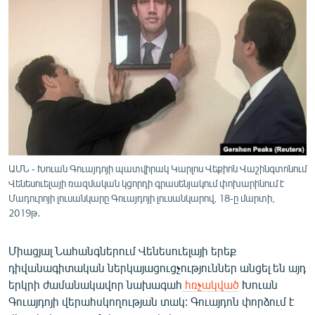
ՄԻՋԱԶԳԱՅԻՆ
ՄՇԱԿՈՒՅԹ
ՍՊՈՐՏ
ՄԵԿՆԱԲԱՆՈՒԹՅՈՒՆ
ՏՏ ԵՒ ԻՆՏԵՐՆԵՏ
ԿՈՐՈՆԱՎԻՐՈՒՍ
ԱՐԽԻՎ
ԱՄՆ - Խուան Գուայդոյի պատվիրակ Կարլոս Վեքիոն Վաշինգտոնում
Վենեսուելայի ռազմական կցորդի գրասենյակում փոխարինում է
ՏԵՍԱՆՅՈՒԹԵՐ
Մադուրոյի լուսանկարը Գուայդոյի լուսանկարով, 18-ը մարտի,
2019թ․
ԲԱՆԱՎԵՃ
ՁԳՏԵԼՈՎ ԼԱՎԱԳՈՒՅՆԻՆ
Միացյալ Նահանգներում Վենեսուելայի երեք
ՓՈԴՔԱՍԹ
դիվանագիտական ներկայացուցչություններ անցել են այդ
երկրի ժամանակավոր նախագահ
հռչակված
Խուան
Գուայդոյի վերահսկողության տակ: Գուայդոն փորձում է
Հայերեն