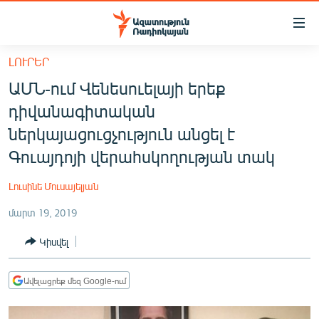
Մատչելիության
հղումներ
Անցնել
ԼՈՒՐԵՐ
հիմնական
ԱԶԱՏՈՒԹՅՈՒՆ TV
ԱՄՆ-ում Վենեսուելայի երեք
բովանդակությանը
ՀԱՅԱՍՏԱՆ
Անցնել
դիվանագիտական
հիմնական
ՔԱՂԱՔԱԿԱՆ
ներկայացուցչություն անցել է
մենյուին
ԸՆՏՐՈՒԹՅՈՒՆՆԵՐ 2026
Գուայդոյի վերահսկողության տակ
Որոնում
ԻՐԱՎՈՒՆՔ
Լուսինե Մուսայելյան
ՀԱՍԱՐԱԿՈՒԹՅՈՒՆ
մարտ 19, 2019
ՏՆՏԵՍՈՒԹՅՈՒՆ
Կիսվել
ՂԱՐԱԲԱՂ
ՊԱՏԵՐԱԶՄԻ 6 ՇԱԲԱԹՆԵՐԸ
Ավելացրեք մեզ Google-ում
ՏԱՐԱԾԱՇՐՋԱՆ