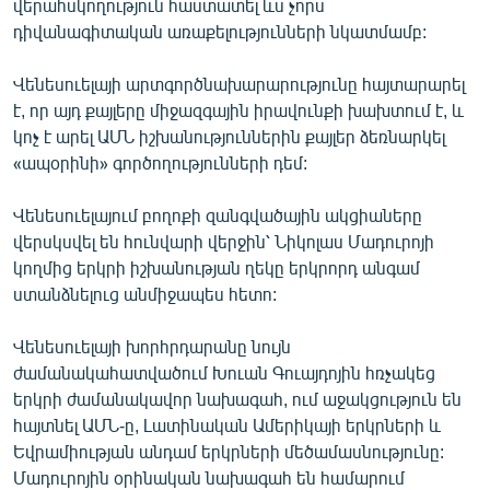
վերահսկողություն հաստատել ևս չորս
English
դիվանագիտական առաքելությունների նկատմամբ:
Русский
Վենեսուելայի արտգործնախարարությունը հայտարարել
է, որ այդ քայլերը միջազգային իրավունքի խախտում է, և
ՀԵՏԵՎԵՔ ՄԵԶ
կոչ է արել ԱՄՆ իշխանություններին քայլեր ձեռնարկել
«ապօրինի» գործողությունների դեմ:
Վենեսուելայում բողոքի զանգվածային ակցիաները
վերսկսվել են հունվարի վերջին՝ Նիկոլաս Մադուրոյի
«Ազատության» բոլոր կայքերը
կողմից երկրի իշխանության ղեկը երկրորդ անգամ
ստանձնելուց անմիջապես հետո:
Վենեսուելայի խորհրդարանը նույն
ժամանակահատվածում Խուան Գուայդոյին հռչակեց
երկրի ժամանակավոր նախագահ, ում աջակցություն են
հայտնել ԱՄՆ-ը, Լատինական Ամերիկայի երկրների և
Եվրամիության անդամ երկրների մեծամասնությունը:
Մադուրոյին օրինական նախագահ են համարում