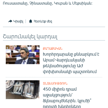
Ռուսաստանը, Չինաստանը, Կուբան և Մեքսիկան:
Կիսվել
Հետևեք մեզ
Շարունակել կարդալ
ՔԱՂԱՔԱԿԱՆ
Խորհրդարանը քննարկում է
Արամ Վարդևանյանի
թեկնածությունը ԱԺ
փոխխոսնակի պաշտոնում
ՏՆՏԵՍՈՒԹՅՈՒՆ
450 միլիոն դրամ
աջակցություն՝
ձկնաբույծներին. կլուծի՞
ոլորտի խնդիրները