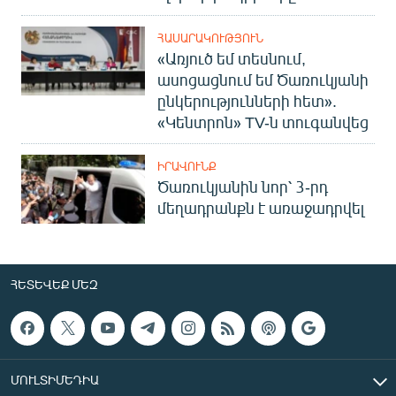
ՀԱՍԱՐԱԿՈՒԹՅՈՒՆ
«Առյուծ եմ տեսնում,
ասոցացնում եմ Ծառուկյանի
ընկերությունների հետ».
«Կենտրոն» TV-ն տուգանվեց
ԻՐԱՎՈՒՆՔ
Ծառուկյանին նոր՝ 3-րդ
մեղադրանքն է առաջադրվել
ՀԵՏԵՎԵՔ ՄԵԶ
ՄՈՒԼՏԻՄԵԴԻԱ