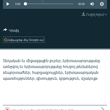
ՄԻՋԱԶԳԱՅԻՆ
0:00
30:00
ՄՇԱԿՈՒՅԹ
Ուղիղ հղում
ՍՊՈՐՏ
Կիսվել
ՄԵԿՆԱԲԱՆՈՒԹՅՈՒՆ
ՏՏ ԵՒ ԻՆՏԵՐՆԵՏ
Ավելացրեք մեզ Google-ում
ԿՈՐՈՆԱՎԻՐՈՒՍ
ԱՐԽԻՎ
Տեղական եւ միջազգային լուրեր, երիտասարդությանը
ՏԵՍԱՆՅՈՒԹԵՐ
առնչվող եւ երիտասարդությանը հուզող թեմաներով
ռեպորտաժներ, հարցազրույցներ, երիտասարդական
ԲԱՆԱՎԵՃ
պատմություններ, գիտություն, կրթություն, մշակույթ:
ՁԳՏԵԼՈՎ ԼԱՎԱԳՈՒՅՆԻՆ
ՓՈԴՔԱՍԹ
Հայերեն