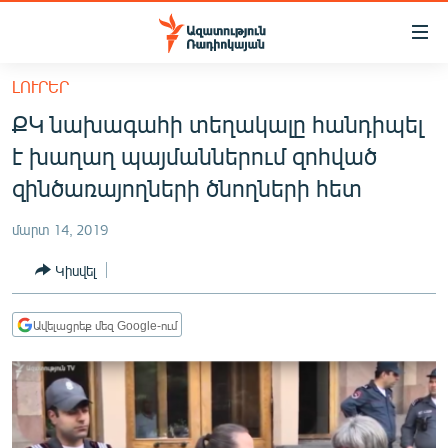
Մատչելիության
հղումներ
Անցնել
ԼՈՒՐԵՐ
հիմնական
ԱԶԱՏՈՒԹՅՈՒՆ TV
ՔԿ նախագահի տեղակալը հանդիպել
բովանդակությանը
ՀԱՅԱՍՏԱՆ
Անցնել
է խաղաղ պայմաններում զոհված
հիմնական
ՔԱՂԱՔԱԿԱՆ
զինծառայողների ծնողների հետ
մենյուին
ԸՆՏՐՈՒԹՅՈՒՆՆԵՐ 2026
Որոնում
մարտ 14, 2019
ԻՐԱՎՈՒՆՔ
Կիսվել
ՀԱՍԱՐԱԿՈՒԹՅՈՒՆ
ՏՆՏԵՍՈՒԹՅՈՒՆ
Ավելացրեք մեզ Google-ում
ՂԱՐԱԲԱՂ
ՊԱՏԵՐԱԶՄԻ 6 ՇԱԲԱԹՆԵՐԸ
ՏԱՐԱԾԱՇՐՋԱՆ