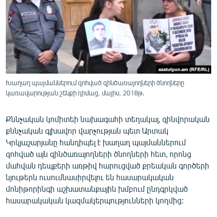
ՄԻՋԱԶԳԱՅԻՆ
ՄՇԱԿՈՒՅԹ
ՍՊՈՐՏ
ՄԵԿՆԱԲԱՆՈՒԹՅՈՒՆ
ՏՏ ԵՒ ԻՆՏԵՐՆԵՏ
Խաղաղ պայմաններում զոհված զինծառայողների ծնողները
կառավարության շենքի դիմաց, մայիս, 2018թ․
ԿՈՐՈՆԱՎԻՐՈՒՍ
ԱՐԽԻՎ
Քննչական կոմիտեի նախագահի տեղակալ, զինվորական
ՏԵՍԱՆՅՈՒԹԵՐ
քննչական գլխավոր վարչության պետ Արտակ
Կրկյաշարյանը հանդիպել է խաղաղ պայմաններում
ԲԱՆԱՎԵՃ
զոհված այն զինծառայողների ծնողների հետ, որոնց
ՁԳՏԵԼՈՎ ԼԱՎԱԳՈՒՅՆԻՆ
մահվան դեպքերի առթիվ հարուցված քրեական գործերի
նյութերն ուսումնասիրվելու են հասարակական
ՓՈԴՔԱՍԹ
մոնիթորինգի աշխատանքային խմբում ընդգրկված
հասարակական կազմակերպությունների կողմից:
Հայերեն