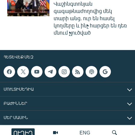
Վաշինգտոնյան
գագաթնաժողովից մեկ
տարի անց. ուր են հասել
կողմերը և ինչ հարցեր են դեռ
մնում չլուծված
ՀԵՏԵՎԵՔ ՄԵԶ
ՄՈՒԼՏԻՄԵԴԻԱ
ԲԱԺԻՆՆԵՐ
ՄԵՐ ՄԱՍԻՆ
ՈՒՂԻՂ
ENG
«Ազատ Եվրոպա/Ազատություն» ռադիոկայան © 2026