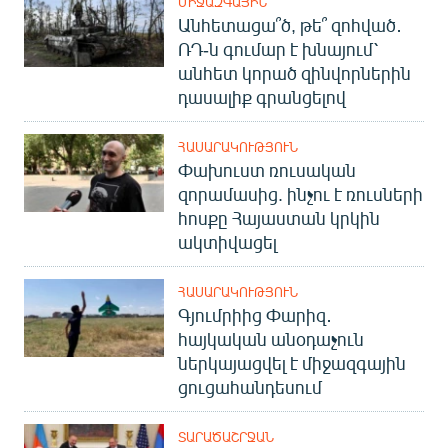
ՄԻՋԱԶԳԱՅԻՆ
Անհետացա՞ծ, թե՞ զոհված․
ՌԴ-ն գումար է խնայում՝
անհետ կորած զինվորներին
դասալիք գրանցելով
ՀԱՍԱՐԱԿՈՒԹՅՈՒՆ
Փախուստ ռուսական
զորամասից. ինչու է ռուսների
հոսքը Հայաստան կրկին
ակտիվացել
ՀԱՍԱՐԱԿՈՒԹՅՈՒՆ
Գյումրիից Փարիզ․
հայկական անօդաչուն
ներկայացվել է միջազգային
ցուցահանդեսում
ՏԱՐԱԾԱՇՐՋԱՆ