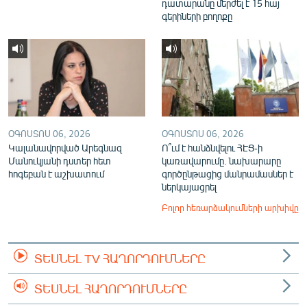
դատարանը մերժել է 15 հայ
գերիների բողոքը
ՕԳՈՍՏՈՍ 06, 2026
ՕԳՈՍՏՈՍ 06, 2026
Կալանավորված Արեգնազ
Ո՞ւմ է հանձնվելու ՀԷՑ-ի
Մանուկյանի դստեր հետ
կառավարումը. նախարարը
հոգեբան է աշխատում
գործընթացից մանրամասներ է
ներկայացրել
Բոլոր հեռարձակումների արխիվը
ՏԵՍՆԵԼ TV ՀԱՂՈՐԴՈՒՄՆԵՐԸ
ՏԵՍՆԵԼ ՀԱՂՈՐԴՈՒՄՆԵՐԸ