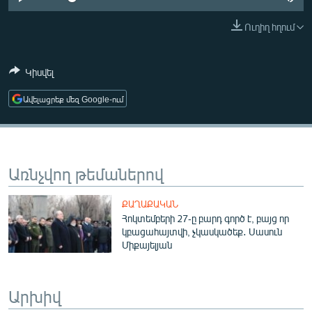
ՄԻՋԱԶԳԱՅԻՆ
Ուղիղ հղում
ՄՇԱԿՈՒՅԹ
ՍՊՈՐՏ
Կիսվել
ՄԵԿՆԱԲԱՆՈՒԹՅՈՒՆ
Ավելացրեք մեզ Google-ում
ՏՏ ԵՒ ԻՆՏԵՐՆԵՏ
ԿՈՐՈՆԱՎԻՐՈՒՍ
ԱՐԽԻՎ
Առնչվող թեմաներով
ՏԵՍԱՆՅՈՒԹԵՐ
ՔԱՂԱՔԱԿԱՆ
ԲԱՆԱՎԵՃ
Հոկտեմբերի 27-ը բարդ գործ է, բայց որ
կբացահայտվի, չկասկածեք․ Սասուն
ՁԳՏԵԼՈՎ ԼԱՎԱԳՈՒՅՆԻՆ
Միքայելյան
ՓՈԴՔԱՍԹ
Արխիվ
Հայերեն