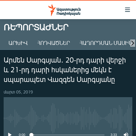
Մատչելիության
հղումներ
Անցնել
ՌԵՊՈՐՏԱԺՆԵՐ
հիմնական
ԱԶԱՏՈՒԹՅՈՒՆ TV
բովանդակությանը
ԱՐԽԻՎ
ՀՈԴՎԱԾՆԵՐ
ՀԱՂՈՐԴՄԱՆ ՄԱՍԻՆ
ՀԱՅԱՍՏԱՆ
Անցնել
հիմնական
ՔԱՂԱՔԱԿԱՆ
Արմեն Սարգսյան․ 20-րդ դարի վերջի
մենյուին
ԸՆՏՐՈՒԹՅՈՒՆՆԵՐ 2026
Որոնում
և 21-րդ դարի հսկաներից մեկն է
ԻՐԱՎՈՒՆՔ
սպարապետ Վազգեն Սարգսյանը
ՀԱՍԱՐԱԿՈՒԹՅՈՒՆ
մարտ 05, 2019
ՏՆՏԵՍՈՒԹՅՈՒՆ
ՂԱՐԱԲԱՂ
ՊԱՏԵՐԱԶՄԻ 6 ՇԱԲԱԹՆԵՐԸ
No media source currently available
ՏԱՐԱԾԱՇՐՋԱՆ
0:00
3:33