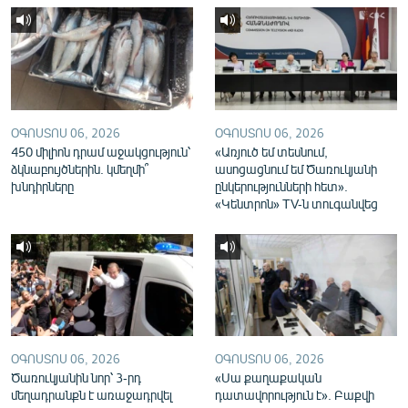
English
Русский
ՀԵՏԵՎԵՔ ՄԵԶ
ՕԳՈՍՏՈՍ 06, 2026
ՕԳՈՍՏՈՍ 06, 2026
450 միլիոն դրամ աջակցություն՝
«Առյուծ եմ տեսնում,
ձկնաբույծներին. կմեղմի՞
ասոցացնում եմ Ծառուկյանի
խնդիրները
ընկերությունների հետ».
«Կենտրոն» TV-ն տուգանվեց
«Ազատության» բոլոր կայքերը
ՕԳՈՍՏՈՍ 06, 2026
ՕԳՈՍՏՈՍ 06, 2026
Ծառուկյանին նոր՝ 3-րդ
«Սա քաղաքական
մեղադրանքն է առաջադրվել
դատավորություն է». Բաքվի