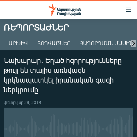
Մատչելիության
հղումներ
Անցնել
ՌԵՊՈՐՏԱԺՆԵՐ
հիմնական
ԱԶԱՏՈՒԹՅՈՒՆ TV
բովանդակությանը
ԱՐԽԻՎ
ՀՈԴՎԱԾՆԵՐ
ՀԱՂՈՐԴՄԱՆ ՄԱՍԻՆ
ՀԱՅԱՍՏԱՆ
Անցնել
հիմնական
ՔԱՂԱՔԱԿԱՆ
Նախարար․ Եղած հզորությունները
մենյուին
ԸՆՏՐՈՒԹՅՈՒՆՆԵՐ 2026
Որոնում
թույլ են տալիս առնվազն
ԻՐԱՎՈՒՆՔ
կրկնապատկել իրանական գազի
ՀԱՍԱՐԱԿՈՒԹՅՈՒՆ
ներկրումը
ՏՆՏԵՍՈՒԹՅՈՒՆ
փետրվար 28, 2019
ՂԱՐԱԲԱՂ
ՊԱՏԵՐԱԶՄԻ 6 ՇԱԲԱԹՆԵՐԸ
ՏԱՐԱԾԱՇՐՋԱՆ
No media source currently available