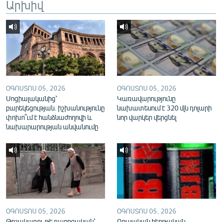
Արխիվ
English
Русский
ՀԵՏԵՎԵՔ ՄԵԶ
ՕԳՈՍՏՈՍ 05, 2026
ՕԳՈՍՏՈՍ 05, 2026
Սոցիալականից՝
Կառավարությունը
բարեկեցության. իշխանությունը
նախատեսում է 320 մլն դոլարի
փոխո՞ւմ է հանձնաժողովի և
նոր վարկեր վերցնել
«Ազատության» բոլոր կայքերը
նախարարության անվանումը
ՕԳՈՍՏՈՍ 05, 2026
ՕԳՈՍՏՈՍ 05, 2026
Թոշակառու թե դպրոցական՝
Ռուսական հերթական