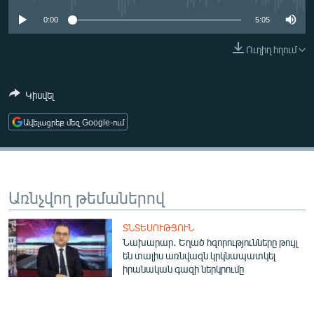
ՄԻՋԱԶԳԱՅԻՆ
0:00
5:05
ՄՇԱԿՈՒՅԹ
Ուղիղ հղում
ՍՊՈՐՏ
ՄԵԿՆԱԲԱՆՈՒԹՅՈՒՆ
Կիսվել
ՏՏ ԵՒ ԻՆՏԵՐՆԵՏ
Ավելացրեք մեզ Google-ում
ԿՈՐՈՆԱՎԻՐՈՒՍ
ԱՐԽԻՎ
ՏԵՍԱՆՅՈՒԹԵՐ
Առնչվող թեմաներով
ԲԱՆԱՎԵՃ
ՏՆՏԵՍՈՒԹՅՈՒՆ
ՁԳՏԵԼՈՎ ԼԱՎԱԳՈՒՅՆԻՆ
Նախարար․ Եղած հզորությունները թույլ
են տալիս առնվազն կրկնապատկել
ՓՈԴՔԱՍԹ
իրանական գազի ներկրումը
Հայերեն