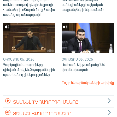
ամեն օր ոտքով դեպի մայրուղի.
սանկցիաները հայկական
Վանաձորի «Տարոն 1»-ը 3 ամիս
ապրանքների նկատմամբ
առանց տրանսպորտի է
ՕԳՈՍՏՈՍ 05, 2026
ՕԳՈՍՏՈՍ 05, 2026
Հարկային ծառայողները
Վահագն Ալեքսանյանը՝ ԱԺ
զինված մտել են Քոչարյաններին
փոխնախագահ
պատկանող ընկերություններ
Բոլոր հեռարձակումների արխիվը
ՏԵՍՆԵԼ TV ՀԱՂՈՐԴՈՒՄՆԵՐԸ
ՏԵՍՆԵԼ ՀԱՂՈՐԴՈՒՄՆԵՐԸ