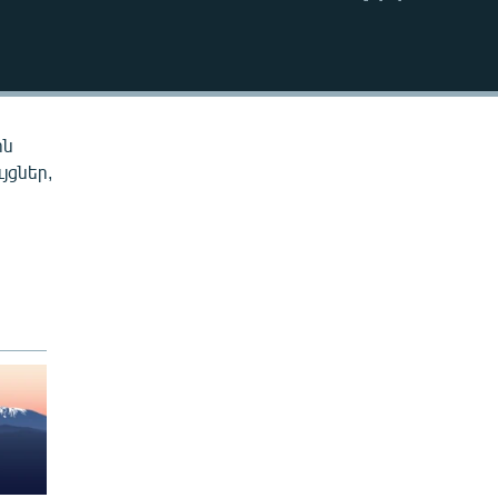
EMBED
ին
յցներ,