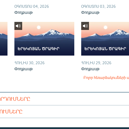
ՕԳՈՍՏՈՍ 04, 2026
ՕԳՈՍՏՈՍ 03, 2026
Փոդքասթ
Փոդքասթ
ՀՈՒԼԻՍ 30, 2026
ՀՈՒԼԻՍ 29, 2026
Փոդքասթ
Փոդքասթ
Բոլոր հեռարձակումների 
ՈՐԴՈՒՄՆԵՐԸ
ԴՈՒՄՆԵՐԸ