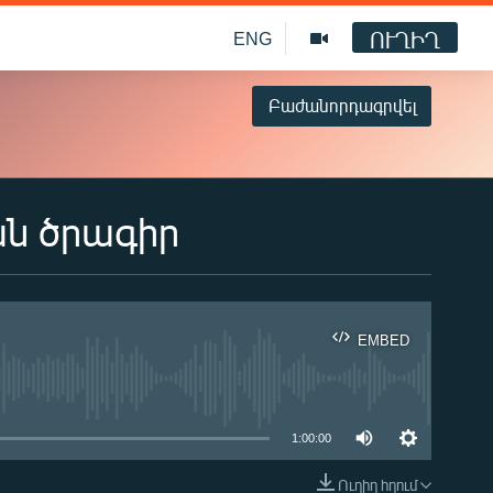
ՈՒՂԻՂ
ENG
Բաժանորդագրվել
ան ծրագիր
EMBED
ble
1:00:00
Ուղիղ հղում