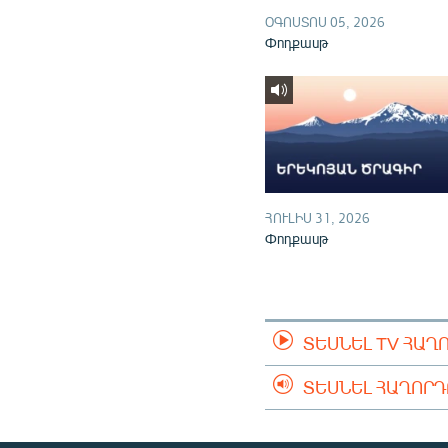
ՕԳՈՍՏՈՍ 05, 2026
Փոդքասթ
ՀՈՒԼԻՍ 31, 2026
Փոդքասթ
ՏԵՍՆԵԼ TV ՀԱՂ
ՏԵՍՆԵԼ ՀԱՂՈՐ