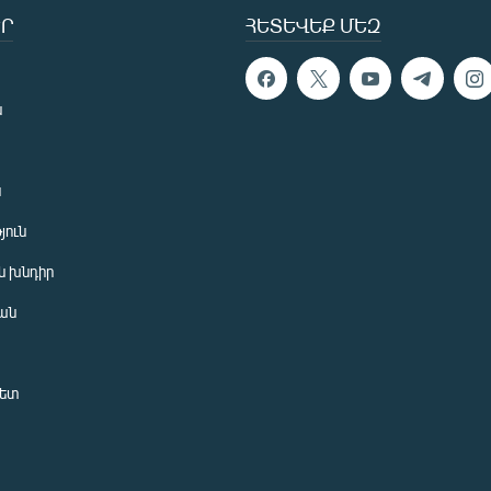
Ր
ՀԵՏԵՎԵՔ ՄԵԶ
ն
ն
յուն
 խնդիր
ան
նետ