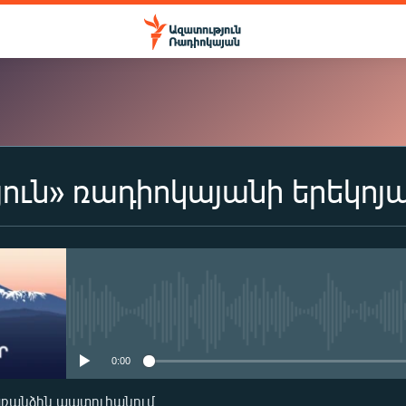
ուն» ռադիոկայանի երեկոյ
ԲԱԺԱՆՈՐԴԱԳՐՎԵԼ
Apple Podcasts
Spotify
No media source currently availa
0:00
Բաժանորդագրվել
առանձին պատուհանում