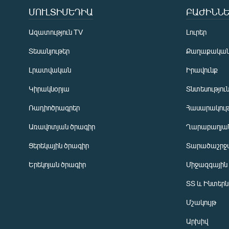
ՄՈՒԼՏԻՄԵԴԻԱ
ԲԱԺԻՆՆԵ
Ազատություն TV
Լուրեր
Տեսանյութեր
Քաղաքակա
Լրատվական
Իրավունք
Կիրակնօրյա
Տնտեսությու
Ռադիոծրագրեր
Հասարակութ
Առավոտյան ծրագիր
Ղարաբաղյան
Ցերեկային ծրագիր
Տարածաշրջ
Հայերեն
Երեկոյան ծրագիր
Միջազգային
English
ՏՏ և Ինտեր
Русский
Մշակույթ
ՀԵՏԵՎԵՔ ՄԵԶ
Արխիվ