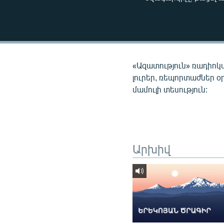
ՄԻՋԱԶԳԱՅԻՆ
ՄՇԱԿՈՒՅԹ
ՍՊՈՐՏ
ՄԵԿՆԱԲԱՆՈՒԹՅՈՒՆ
«Ազատություն» ռադիոկ
ՏՏ ԵՒ ԻՆՏԵՐՆԵՏ
լուրեր, ռեպորտաժներ օ
մամուլի տեսություն:
ԿՈՐՈՆԱՎԻՐՈՒՍ
ԱՐԽԻՎ
ՏԵՍԱՆՅՈՒԹԵՐ
ԲԱՆԱՎԵՃ
Արխիվ
ՁԳՏԵԼՈՎ ԼԱՎԱԳՈՒՅՆԻՆ
ՓՈԴՔԱՍԹ