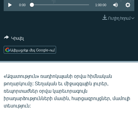
ՄԻՋԱԶԳԱՅԻՆ
0:00
1:00:00
ՄՇԱԿՈՒՅԹ
Ուղիղ հղում
ՍՊՈՐՏ
Կիսվել
ՄԵԿՆԱԲԱՆՈՒԹՅՈՒՆ
ՏՏ ԵՒ ԻՆՏԵՐՆԵՏ
Ավելացրեք մեզ Google-ում
ԿՈՐՈՆԱՎԻՐՈՒՍ
ԱՐԽԻՎ
«Ազատություն» ռադիոկայանի օրվա հիմնական
ՏԵՍԱՆՅՈՒԹԵՐ
թողարկումը: Տեղական եւ միջազգային լուրեր,
ռեպորտաժներ օրվա կարեւորագույն
ԲԱՆԱՎԵՃ
իրադարձությունների մասին, հարցազրույցներ, մամուլի
ՁԳՏԵԼՈՎ ԼԱՎԱԳՈՒՅՆԻՆ
տեսություն:
ՓՈԴՔԱՍԹ
Հայերեն