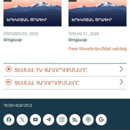
ՕԳՈՍՏՈՍ 03, 2026
ՀՈՒԼԻՍ 31, 2026
Փոդքասթ
Փոդքասթ
Բոլոր հեռարձակումների արխիվը
ՏԵՍՆԵԼ TV ՀԱՂՈՐԴՈՒՄՆԵՐԸ
ՏԵՍՆԵԼ ՀԱՂՈՐԴՈՒՄՆԵՐԸ
ՀԵՏԵՎԵՔ ՄԵԶ