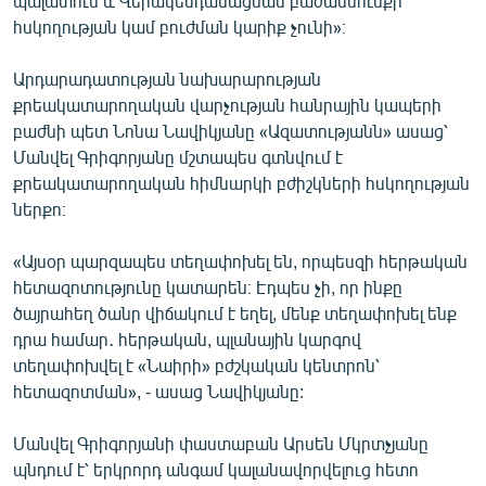
պալատում և Վերակենդանացման բաժանմունքի
հսկողության կամ բուժման կարիք չունի»։
Արդարադատության նախարարության
քրեակատարողական վարչության հանրային կապերի
բաժնի պետ Նոնա Նավիկյանը «Ազատությանն» ասաց՝
Մանվել Գրիգորյանը մշտապես գտնվում է
քրեակատարողական հիմնարկի բժիշկների հսկողության
ներքո։
«Այսօր պարզապես տեղափոխել են, որպեսզի հերթական
հետազոտությունը կատարեն։ Էդպես չի, որ ինքը
ծայրահեղ ծանր վիճակում է եղել, մենք տեղափոխել ենք
դրա համար․ հերթական, պլանային կարգով
տեղափոխվել է «Նաիրի» բժշկական կենտրոն՝
հետազոտման», - ասաց Նավիկյանը:
Մանվել Գրիգորյանի փաստաբան Արսեն Մկրտչյանը
պնդում է՝ երկրորդ անգամ կալանավորվելուց հետո