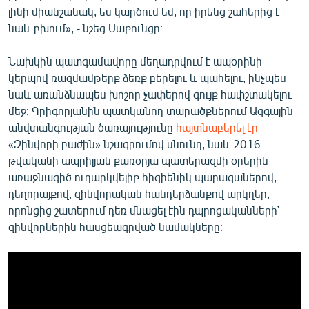
լինի միանշանակ, ես կարծում եմ, որ իրենց շահերից է
նաև բխում», - նշեց Սաքունցը։
Նախկին պատգամավորը մեղադրվում է ապօրինի
կերպով ռազմամթերք ձեռք բերելու և պահելու, ինչպես
նաև առանձնապես խոշոր չափերով գույք հափշտակելու
մեջ։ Գրիգորյանին պատկանող տարածքներում Ազգային
անվտանգության ծառայությունը
հայտնաբերել էր
«Զինվորի բաժին» նշագրումով սնունդ, նաև 2016
թվականի ապրիլյան քառօրյա պատերազմի օրերին
առաջնագիծ ուղարկվելիք հիգիենիկ պարագաներով,
դեղորայքով, զինվորական հանդերձանքով արկղեր,
որոնցից շատերում դեռ մնացել էին դպրոցականների՝
զինվորներին հասցեագրված նամակները։