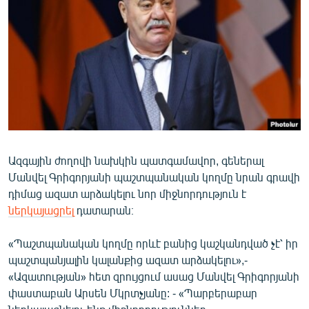
ՄԻՋԱԶԳԱՅԻՆ
ՄՇԱԿՈՒՅԹ
ՍՊՈՐՏ
ՄԵԿՆԱԲԱՆՈՒԹՅՈՒՆ
ՏՏ ԵՒ ԻՆՏԵՐՆԵՏ
ԿՈՐՈՆԱՎԻՐՈՒՍ
Ազգային ժողովի նախկին պատգամավոր, գեներալ
ԱՐԽԻՎ
Մանվել Գրիգորյանի պաշտպանական կողմը նրան գրավի
ՏԵՍԱՆՅՈՒԹԵՐ
դիմաց ազատ արձակելու նոր միջնորդություն է
ներկայացրել
դատարան։
ԲԱՆԱՎԵՃ
ՁԳՏԵԼՈՎ ԼԱՎԱԳՈՒՅՆԻՆ
«Պաշտպանական կողմը որևէ բանից կաշկանդված չէ՝ իր
պաշտպանյալին կալանքից ազատ արձակելու»,-
ՓՈԴՔԱՍԹ
«Ազատության» հետ զրույցում ասաց Մանվել Գրիգորյանի
փաստաբան Արսեն Մկրտչյանը: - «Պարբերաբար
Հայերեն