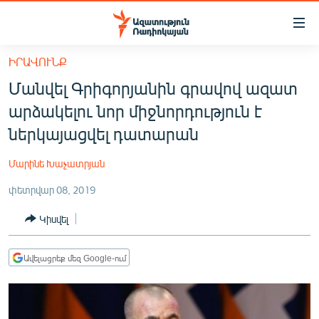
Մատչելիության
հղումներ
Անցնել
ԻՐԱՎՈՒՆՔ
հիմնական
ԱԶԱՏՈՒԹՅՈՒՆ TV
Մանվել Գրիգորյանին գրավով ազատ
բովանդակությանը
ՀԱՅԱՍՏԱՆ
Անցնել
արձակելու նոր միջնորդություն է
հիմնական
ՔԱՂԱՔԱԿԱՆ
ներկայացվել դատարան
մենյուին
ԸՆՏՐՈՒԹՅՈՒՆՆԵՐ 2026
Որոնում
Մարինե Խաչատրյան
ԻՐԱՎՈՒՆՔ
փետրվար 08, 2019
ՀԱՍԱՐԱԿՈՒԹՅՈՒՆ
Կիսվել
ՏՆՏԵՍՈՒԹՅՈՒՆ
ՂԱՐԱԲԱՂ
Ավելացրեք մեզ Google-ում
ՊԱՏԵՐԱԶՄԻ 6 ՇԱԲԱԹՆԵՐԸ
ՏԱՐԱԾԱՇՐՋԱՆ