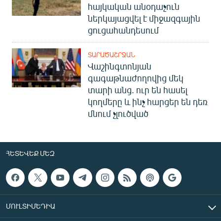
հայկական անօդաչուն
ներկայացվել է միջազգային
ցուցահանդեսում
ՏԱՐԱԾԱՇՐՋԱՆ
Վաշինգտոնյան
գագաթնաժողովից մեկ
տարի անց. ուր են հասել
կողմերը և ինչ հարցեր են դեռ
մնում չլուծված
ՀԵՏԵՎԵՔ ՄԵԶ
ՄՈՒԼՏԻՄԵԴԻԱ