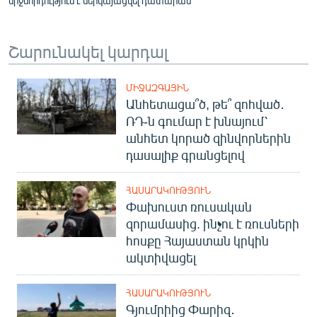
միջնորդություն է ներկայացվել դատարան
Շարունակել կարդալ
ՄԻՋԱԶԳԱՅԻՆ
Անհետացա՞ծ, թե՞ զոհված․
ՌԴ-ն գումար է խնայում՝
անհետ կորած զինվորներին
դասալիք գրանցելով
ՀԱՍԱՐԱԿՈՒԹՅՈՒՆ
Փախուստ ռուսական
զորամասից. ինչու է ռուսների
հոսքը Հայաստան կրկին
ակտիվացել
ՀԱՍԱՐԱԿՈՒԹՅՈՒՆ
Գյումրիից Փարիզ․