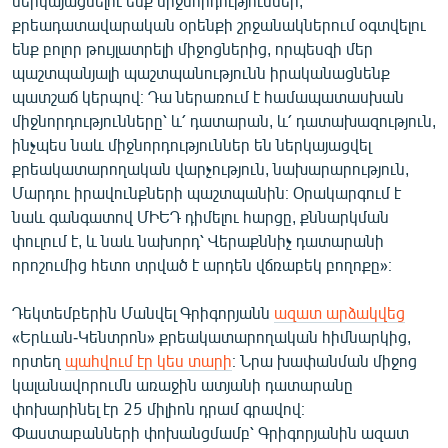
ներկայացնելու ենք միջնորդություններ,
English
քրեադատավարական օրենքի շրջանակներում օգտվելու
ենք բոլոր թույլատրելի միջոցներից, որպեսզի մեր
Русский
պաշտպանյալի պաշտպանությունն իրականացնենք
պատշաճ կերպով։ Դա ներառում է համապատասխան
ՀԵՏԵՎԵՔ ՄԵԶ
միջնորդությունները՝ և՛ դատարան, և՛ դատախազություն,
ինչպես նաև միջնորդություններ են ներկայացվել
քրեակատարողական վարչություն, նախարարություն,
Մարդու իրավունքների պաշտպանին։ Օրակարգում է
նաև գանգատով ՄԻԵԴ դիմելու հարցը, քննարկման
փուլում է, և նաև նախորդ՝ Վերաքննիչ դատարանի
«Ազատության» բոլոր կայքերը
որոշումից հետո տրված է արդեն վճռաբեկ բողոքը»։
Դեկտեմբերին Մանվել Գրիգորյանն
ազատ արձակվեց
«Երևան-Կենտրոն» քրեակատարողական հիմնարկից,
որտեղ
պահվում էր կես տարի
։ Նրա խափանման միջոց
կալանավորումն առաջին ատյանի դատարանը
փոխարինել էր 25 միլիոն դրամ գրավով։
Փաստաբանների փոխանցմամբ՝ Գրիգորյանին ազատ