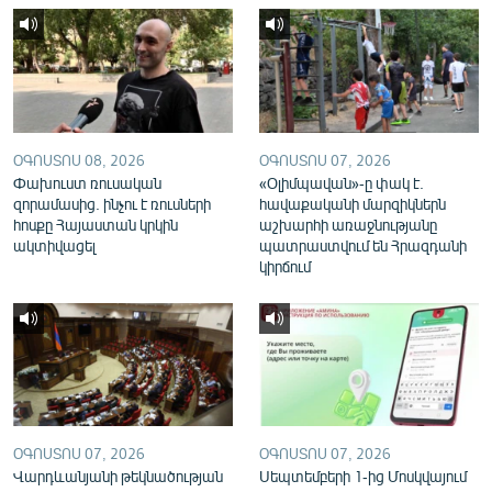
English
Русский
ՀԵՏԵՎԵՔ ՄԵԶ
ՕԳՈՍՏՈՍ 08, 2026
ՕԳՈՍՏՈՍ 07, 2026
Փախուստ ռուսական
«Օլիմպավան»-ը փակ է.
զորամասից. ինչու է ռուսների
հավաքականի մարզիկներն
հոսքը Հայաստան կրկին
աշխարհի առաջնությանը
ակտիվացել
պատրաստվում են Հրազդանի
«Ազատության» բոլոր կայքերը
կիրճում
ՕԳՈՍՏՈՍ 07, 2026
ՕԳՈՍՏՈՍ 07, 2026
Վարդևանյանի թեկնածության
Սեպտեմբերի 1-ից Մոսկվայում