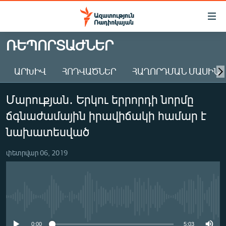
Մատչելիության
հղումներ
Անցնել
ՌԵՊՈՐՏԱԺՆԵՐ
հիմնական
ԱԶԱՏՈՒԹՅՈՒՆ TV
բովանդակությանը
ԱՐԽԻՎ
ՀՈԴՎԱԾՆԵՐ
ՀԱՂՈՐԴՄԱՆ ՄԱՍԻՆ
ՀԱՅԱՍՏԱՆ
Անցնել
հիմնական
ՔԱՂԱՔԱԿԱՆ
Մարուքյան․ Երկու երրորդի նորմը
մենյուին
ԸՆՏՐՈՒԹՅՈՒՆՆԵՐ 2026
Որոնում
ճգնաժամային իրավիճակի համար է
ԻՐԱՎՈՒՆՔ
նախատեսված
ՀԱՍԱՐԱԿՈՒԹՅՈՒՆ
փետրվար 06, 2019
ՏՆՏԵՍՈՒԹՅՈՒՆ
ՂԱՐԱԲԱՂ
ՊԱՏԵՐԱԶՄԻ 6 ՇԱԲԱԹՆԵՐԸ
No media source currently available
ՏԱՐԱԾԱՇՐՋԱՆ
0:00
5:03