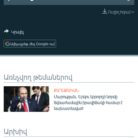
ՄԻՋԱԶԳԱՅԻՆ
Ուղիղ հղում
ՄՇԱԿՈՒՅԹ
ՍՊՈՐՏ
Կիսվել
ՄԵԿՆԱԲԱՆՈՒԹՅՈՒՆ
Ավելացրեք մեզ Google-ում
ՏՏ ԵՒ ԻՆՏԵՐՆԵՏ
ԿՈՐՈՆԱՎԻՐՈՒՍ
ԱՐԽԻՎ
Առնչվող թեմաներով
ՏԵՍԱՆՅՈՒԹԵՐ
ՔԱՂԱՔԱԿԱՆ
ԲԱՆԱՎԵՃ
Մարուքյան․ Երկու երրորդի նորմը
ճգնաժամային իրավիճակի համար է
ՁԳՏԵԼՈՎ ԼԱՎԱԳՈՒՅՆԻՆ
նախատեսված
ՓՈԴՔԱՍԹ
Արխիվ
Հայերեն