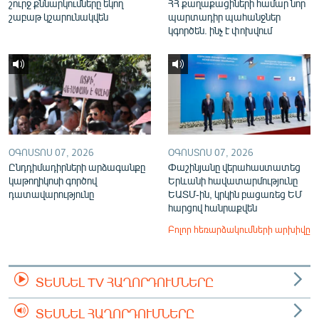
շուրջ քննարկումները եկող
ՀՀ քաղաքացիների համար նոր
շաբաթ կշարունակվեն
պարտադիր պահանջներ
կգործեն. ինչ է փոխվում
ՕԳՈՍՏՈՍ 07, 2026
ՕԳՈՍՏՈՍ 07, 2026
Ընդդիմադիրների արձագանքը
Փաշինյանը վերահաստատեց
կաթողիկոսի գործով
Երևանի հավատարմությունը
դատավարությունը
ԵԱՏՄ-ին, կրկին բացառեց ԵՄ
հարցով հանրաքվեն
Բոլոր հեռարձակումների արխիվը
ՏԵՍՆԵԼ TV ՀԱՂՈՐԴՈՒՄՆԵՐԸ
ՏԵՍՆԵԼ ՀԱՂՈՐԴՈՒՄՆԵՐԸ