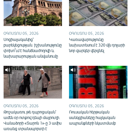
English
Русский
ՀԵՏԵՎԵՔ ՄԵԶ
ՕԳՈՍՏՈՍ 05, 2026
ՕԳՈՍՏՈՍ 05, 2026
Սոցիալականից՝
Կառավարությունը
բարեկեցության. իշխանությունը
նախատեսում է 320 մլն դոլարի
փոխո՞ւմ է հանձնաժողովի և
նոր վարկեր վերցնել
նախարարության անվանումը
«Ազատության» բոլոր կայքերը
ՕԳՈՍՏՈՍ 05, 2026
ՕԳՈՍՏՈՍ 05, 2026
Թոշակառու թե դպրոցական՝
Ռուսական հերթական
ամեն օր ոտքով դեպի մայրուղի.
սանկցիաները հայկական
Վանաձորի «Տարոն 1»-ը 3 ամիս
ապրանքների նկատմամբ
առանց տրանսպորտի է