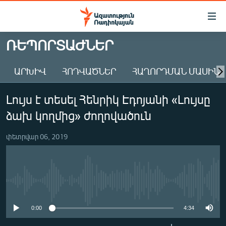
Մատչելիության
հղումներ
Անցնել
ՌԵՊՈՐՏԱԺՆԵՐ
հիմնական
ԱԶԱՏՈՒԹՅՈՒՆ TV
բովանդակությանը
ԱՐԽԻՎ
ՀՈԴՎԱԾՆԵՐ
ՀԱՂՈՐԴՄԱՆ ՄԱՍԻՆ
ՀԱՅԱՍՏԱՆ
Անցնել
հիմնական
ՔԱՂԱՔԱԿԱՆ
Լույս է տեսել Հենրիկ Էդոյանի «Լույսը
մենյուին
ԸՆՏՐՈՒԹՅՈՒՆՆԵՐ 2026
Որոնում
ձախ կողմից» ժողովածուն
ԻՐԱՎՈՒՆՔ
փետրվար 06, 2019
ՀԱՍԱՐԱԿՈՒԹՅՈՒՆ
ՏՆՏԵՍՈՒԹՅՈՒՆ
ՂԱՐԱԲԱՂ
No media source currently available
ՊԱՏԵՐԱԶՄԻ 6 ՇԱԲԱԹՆԵՐԸ
0:00
4:34
ՏԱՐԱԾԱՇՐՋԱՆ