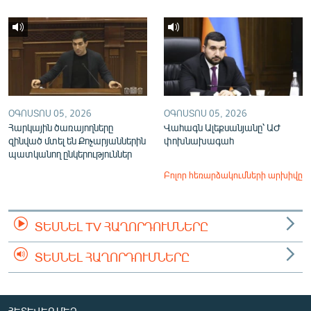
ՕԳՈՍՏՈՍ 05, 2026
ՕԳՈՍՏՈՍ 05, 2026
Հարկային ծառայողները
Վահագն Ալեքսանյանը՝ ԱԺ
զինված մտել են Քոչարյաններին
փոխնախագահ
պատկանող ընկերություններ
Բոլոր հեռարձակումների արխիվը
ՏԵՍՆԵԼ TV ՀԱՂՈՐԴՈՒՄՆԵՐԸ
ՏԵՍՆԵԼ ՀԱՂՈՐԴՈՒՄՆԵՐԸ
ՀԵՏԵՎԵՔ ՄԵԶ