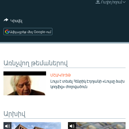
Ուղիղ հղում
ՄԻՋԱԶԳԱՅԻՆ
ՄՇԱԿՈՒՅԹ
Կիսվել
ՍՊՈՐՏ
Ավելացրեք մեզ Google-ում
ՄԵԿՆԱԲԱՆՈՒԹՅՈՒՆ
ՏՏ ԵՒ ԻՆՏԵՐՆԵՏ
ԿՈՐՈՆԱՎԻՐՈՒՍ
Առնչվող թեմաներով
ԱՐԽԻՎ
ՄՇԱԿՈՒՅԹ
ՏԵՍԱՆՅՈՒԹԵՐ
Լույս է տեսել Հենրիկ Էդոյանի «Լույսը ձախ
կողմից» ժողովածուն
ԲԱՆԱՎԵՃ
ՁԳՏԵԼՈՎ ԼԱՎԱԳՈՒՅՆԻՆ
ՓՈԴՔԱՍԹ
Արխիվ
Հայերեն