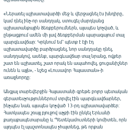
«Ներառել աշխատավարձի մեջ և վերջացնել էս խնդիրը,
կամ դնել ինչ-որ սանդղակ, ստուգել մարդկանց
աշխատանքային ձեռքբերումներն, այսպես կոչված, և
ընթացքում ամեն մի լավ ձեռքբերման պարագայում տալ
պարգևավճար։ Կրկնում եմ՝ պետք է էլի էդ
աշխատավարձը բարձրացնել, նոր սանդղակը դնել,
սանդղակով, ասենք, պարգևավճար տալ նրանց, ովքեր
շատ են աշխատել, շատ որակ են ապահովել, ցուցանիշներ
ունեն և այլն», - նշեց «Լուսավոր Հայաստան»-ի
առաջնորդը։
Անցյալ տարեվերջին Հայաստանի գրեթե բոլոր պետական
գերատեսչություններում տրվել էին պարգևավճարներ,
ինչպես նաև այսպես կոչված 13-րդ աշխատավարձեր։
Հատկապես շռայլ բյուջով աչքի էին ընկել Երևանի
քաղաքապետարանը և Պետեկամուտների կոմիտեն, որն
այդպես էլ պաշտոնապես չհայտնեց, թե որքան