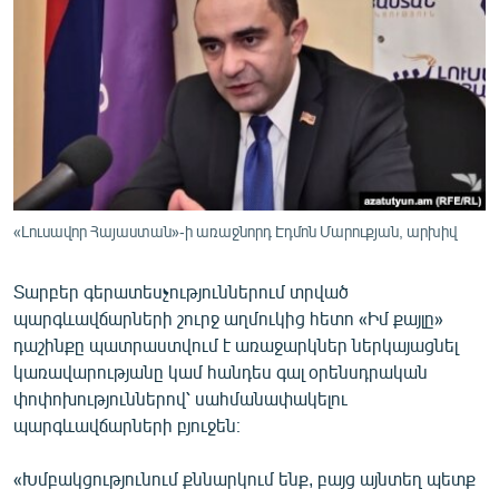
ՄԻՋԱԶԳԱՅԻՆ
ՄՇԱԿՈՒՅԹ
ՍՊՈՐՏ
ՄԵԿՆԱԲԱՆՈՒԹՅՈՒՆ
ՏՏ ԵՒ ԻՆՏԵՐՆԵՏ
ԿՈՐՈՆԱՎԻՐՈՒՍ
«Լուսավոր Հայաստան»-ի առաջնորդ Էդմոն Մարուքյան, արխիվ
ԱՐԽԻՎ
Տարբեր գերատեսչություններում տրված
ՏԵՍԱՆՅՈՒԹԵՐ
պարգևավճարների շուրջ աղմուկից հետո «Իմ քայլը»
ԲԱՆԱՎԵՃ
դաշինքը պատրաստվում է առաջարկներ ներկայացնել
կառավարությանը կամ հանդես գալ օրենսդրական
ՁԳՏԵԼՈՎ ԼԱՎԱԳՈՒՅՆԻՆ
փոփոխություններով՝ սահմանափակելու
ՓՈԴՔԱՍԹ
պարգևավճարների բյուջեն։
«Խմբակցությունում քննարկում ենք, բայց այնտեղ պետք
Հայերեն