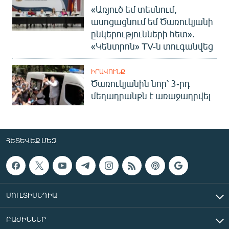
«Առյուծ եմ տեսնում,
ասոցացնում եմ Ծառուկյանի
ընկերությունների հետ».
«Կենտրոն» TV-ն տուգանվեց
ԻՐԱՎՈՒՆՔ
Ծառուկյանին նոր՝ 3-րդ
մեղադրանքն է առաջադրվել
ՀԵՏԵՎԵՔ ՄԵԶ
ՄՈՒԼՏԻՄԵԴԻԱ
ԲԱԺԻՆՆԵՐ