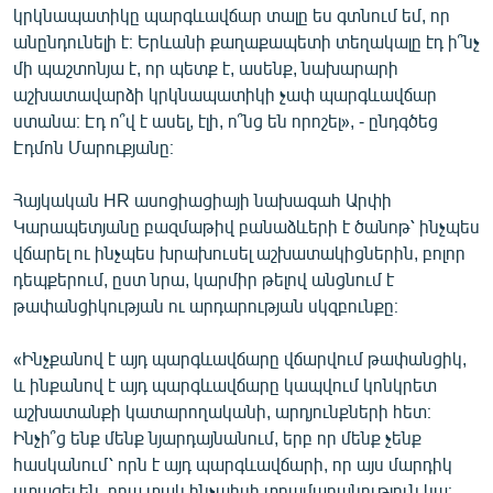
կրկնապատիկը պարգևավճար տալը ես գտնում եմ, որ
անընդունելի է։ Երևանի քաղաքապետի տեղակալը էդ ի՞նչ
մի պաշտոնյա է, որ պետք է, ասենք, նախարարի
աշխատավարձի կրկնապատիկի չափ պարգևավճար
ստանա։ Էդ ո՞վ է ասել, էլի, ո՞նց են որոշել», - ընդգծեց
Էդմոն Մարուքյանը։
Հայկական HR ասոցիացիայի նախագահ Արփի
Կարապետյանը բազմաթիվ բանաձևերի է ծանոթ՝ ինչպես
վճարել ու ինչպես խրախուսել աշխատակիցներին, բոլոր
դեպքերում, ըստ նրա, կարմիր թելով անցնում է
թափանցիկության ու արդարության սկզբունքը։
«Ինչքանով է այդ պարգևավճարը վճարվում թափանցիկ,
և ինքանով է այդ պարգևավճարը կապվում կոնկրետ
աշխատանքի կատարողականի, արդյունքների հետ։
Ինչի՞ց ենք մենք նյարդայնանում, երբ որ մենք չենք
հասկանում՝ որն է այդ պարգևավճարի, որ այս մարդիկ
ստացել են, դրա տակ ինչպիսի տրամաբանություն կա։