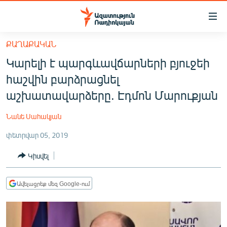
Մատչելիության
հղումներ
Անցնել
ՔԱՂԱՔԱԿԱՆ
հիմնական
ԱԶԱՏՈՒԹՅՈՒՆ TV
Կարելի է պարգևավճարների բյուջեի
բովանդակությանը
ՀԱՅԱՍՏԱՆ
Անցնել
հաշվին բարձրացնել
հիմնական
ՔԱՂԱՔԱԿԱՆ
աշխատավարձերը. Էդմոն Մարուքյան
մենյուին
ԸՆՏՐՈՒԹՅՈՒՆՆԵՐ 2026
Որոնում
Նանե Սահակյան
ԻՐԱՎՈՒՆՔ
փետրվար 05, 2019
ՀԱՍԱՐԱԿՈՒԹՅՈՒՆ
Կիսվել
ՏՆՏԵՍՈՒԹՅՈՒՆ
ՂԱՐԱԲԱՂ
Ավելացրեք մեզ Google-ում
ՊԱՏԵՐԱԶՄԻ 6 ՇԱԲԱԹՆԵՐԸ
ՏԱՐԱԾԱՇՐՋԱՆ