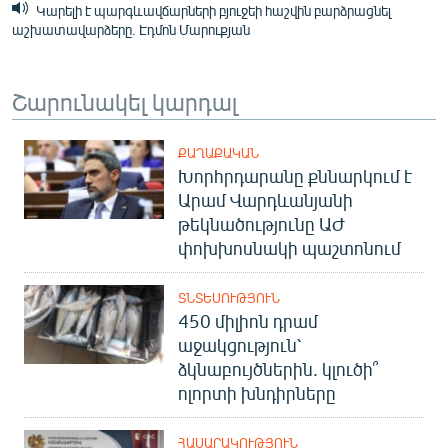
Կարելի է պարգևավճարների բյուջեի հաշվին բարձրացնել
աշխատավարձերը. Էդմոն Մարուքյան
Շարունակել կարդալ
ՔԱՂԱՔԱԿԱՆ
Խորհրդարանը քննարկում է
Արամ Վարդևանյանի
թեկնածությունը ԱԺ
փոխխոսնակի պաշտոնում
ՏՆՏԵՍՈՒԹՅՈՒՆ
450 միլիոն դրամ
աջակցություն՝
ձկնաբույծներին. կլուծի՞
ոլորտի խնդիրները
ՀԱՍԱՐԱԿՈՒԹՅՈՒՆ