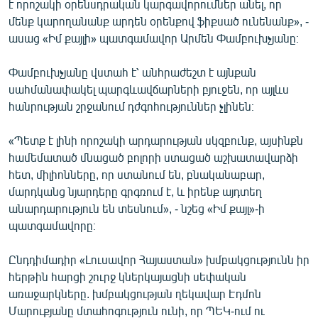
է որոշակի օրենսդրական կարգավորումներ անել, որ
English
մենք կարողանանք արդեն օրենքով ֆիքսած ունենանք», -
ասաց «Իմ քայլի» պատգամավոր Արմեն Փամբուխչյանը։
Русский
Փամբուխչյանը վստահ է՝ անհրաժեշտ է այնքան
ՀԵՏԵՎԵՔ ՄԵԶ
սահմանափակել պարգևավճարների բյուջեն, որ այլևս
հանրության շրջանում դժգոհություններ չլինեն։
«Պետք է լինի որոշակի արդարության սկզբունք, այսինքն
համեմատած մնացած բոլորի ստացած աշխատավարձի
«Ազատության» բոլոր կայքերը
հետ, միլիոնները, որ ստանում են, բնականաբար,
մարդկանց նյարդերը գրգռում է, և իրենք այդտեղ
անարդարություն են տեսնում», - նշեց «Իմ քայլ»-ի
պատգամավորը։
Ընդդիմադիր «Լուսավոր Հայաստան» խմբակցությունն իր
հերթին հարցի շուրջ կներկայացնի սեփական
առաջարկները. խմբակցության ղեկավար Էդմոն
Մարուքյանը մտահոգություն ունի, որ ՊԵԿ-ում ու