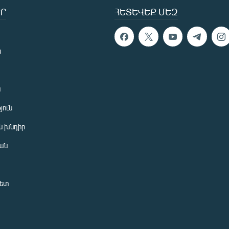
Ր
ՀԵՏԵՎԵՔ ՄԵԶ
ն
ն
յուն
 խնդիր
ան
նետ