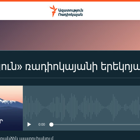
ուն» ռադիոկայանի երեկոյ
ԲԱԺԱՆՈՐԴԱԳՐՎԵԼ
Apple Podcasts
Spotify
No media source currently availa
0:00
Բաժանորդագրվել
առանձին պատուհանում