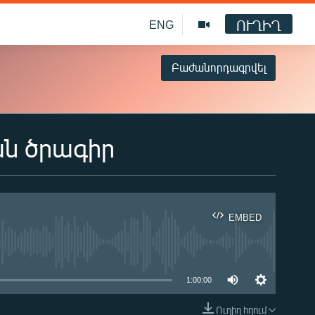
ՈՒՂԻՂ
ENG
Բաժանորդագրվել
ան ծրագիր
EMBED
ble
1:00:00
Ուղիղ հղում