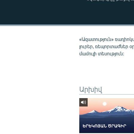
ՄԻՋԱԶԳԱՅԻՆ
ՄՇԱԿՈՒՅԹ
ՍՊՈՐՏ
ՄԵԿՆԱԲԱՆՈՒԹՅՈՒՆ
«Ազատություն» ռադիոկ
ՏՏ ԵՒ ԻՆՏԵՐՆԵՏ
լուրեր, ռեպորտաժներ օ
մամուլի տեսություն:
ԿՈՐՈՆԱՎԻՐՈՒՍ
ԱՐԽԻՎ
ՏԵՍԱՆՅՈՒԹԵՐ
ԲԱՆԱՎԵՃ
Արխիվ
ՁԳՏԵԼՈՎ ԼԱՎԱԳՈՒՅՆԻՆ
ՓՈԴՔԱՍԹ