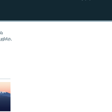
EMBED
ին
յցներ,