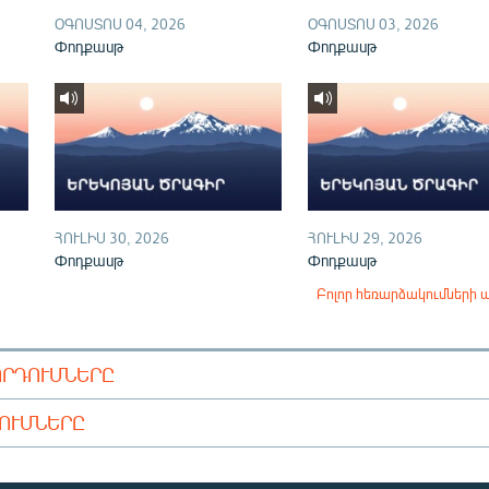
ՕԳՈՍՏՈՍ 04, 2026
ՕԳՈՍՏՈՍ 03, 2026
Փոդքասթ
Փոդքասթ
ՀՈՒԼԻՍ 30, 2026
ՀՈՒԼԻՍ 29, 2026
Փոդքասթ
Փոդքասթ
Բոլոր հեռարձակումների 
ՈՐԴՈՒՄՆԵՐԸ
ԴՈՒՄՆԵՐԸ