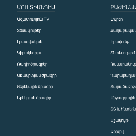
ՄՈՒԼՏԻՄԵԴԻԱ
ԲԱԺԻՆՆԵ
Ազատություն TV
Լուրեր
Տեսանյութեր
Քաղաքակա
Լրատվական
Իրավունք
Կիրակնօրյա
Տնտեսությու
Ռադիոծրագրեր
Հասարակութ
Առավոտյան ծրագիր
Ղարաբաղյան
Ցերեկային ծրագիր
Տարածաշրջ
Հայերեն
Երեկոյան ծրագիր
Միջազգային
English
ՏՏ և Ինտեր
Русский
Մշակույթ
ՀԵՏԵՎԵՔ ՄԵԶ
Արխիվ