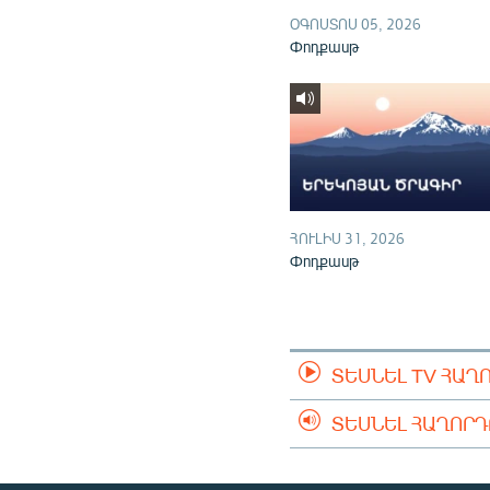
ՕԳՈՍՏՈՍ 05, 2026
Փոդքասթ
ՀՈՒԼԻՍ 31, 2026
Փոդքասթ
ՏԵՍՆԵԼ TV ՀԱՂ
ՏԵՍՆԵԼ ՀԱՂՈՐ