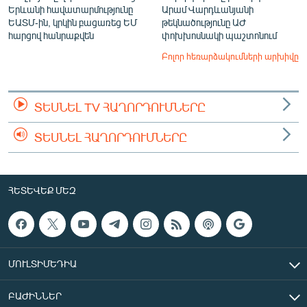
Երևանի հավատարմությունը
Արամ Վարդևանյանի
ԵԱՏՄ-ին, կրկին բացառեց ԵՄ
թեկնածությունը ԱԺ
հարցով հանրաքվեն
փոխխոսնակի պաշտոնում
Բոլոր հեռարձակումների արխիվը
ՏԵՍՆԵԼ TV ՀԱՂՈՐԴՈՒՄՆԵՐԸ
ՏԵՍՆԵԼ ՀԱՂՈՐԴՈՒՄՆԵՐԸ
ՀԵՏԵՎԵՔ ՄԵԶ
ՄՈՒԼՏԻՄԵԴԻԱ
ԲԱԺԻՆՆԵՐ