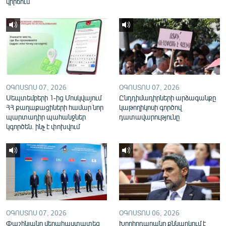
կիրճում
English
Русский
ՀԵՏԵՎԵՔ ՄԵԶ
ՕԳՈՍՏՈՍ 07, 2026
ՕԳՈՍՏՈՍ 07, 2026
Սեպտեմբերի 1-ից Մոսկվայում
Ընդդիմադիրների արձագանքը
ՀՀ քաղաքացիների համար նոր
կաթողիկոսի գործով
պարտադիր պահանջներ
դատավարությունը
«Ազատության» բոլոր կայքերը
կգործեն. ինչ է փոխվում
ՕԳՈՍՏՈՍ 07, 2026
ՕԳՈՍՏՈՍ 06, 2026
Փաշինյանը վերահաստատեց
Խորհրդարանը քննարկում է