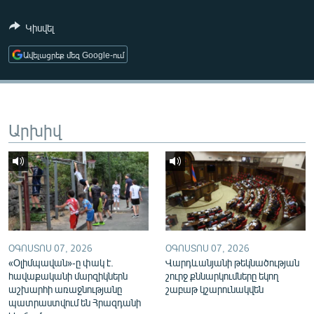
ՄԻՋԱԶԳԱՅԻՆ
Կիսվել
ՄՇԱԿՈՒՅԹ
Ավելացրեք մեզ Google-ում
ՍՊՈՐՏ
ՄԵԿՆԱԲԱՆՈՒԹՅՈՒՆ
ՏՏ ԵՒ ԻՆՏԵՐՆԵՏ
Արխիվ
ԿՈՐՈՆԱՎԻՐՈՒՍ
ԱՐԽԻՎ
ՏԵՍԱՆՅՈՒԹԵՐ
ԲԱՆԱՎԵՃ
ՁԳՏԵԼՈՎ ԼԱՎԱԳՈՒՅՆԻՆ
ՕԳՈՍՏՈՍ 07, 2026
ՕԳՈՍՏՈՍ 07, 2026
«Օլիմպավան»-ը փակ է.
Վարդևանյանի թեկնածության
ՓՈԴՔԱՍԹ
հավաքականի մարզիկներն
շուրջ քննարկումները եկող
աշխարհի առաջնությանը
շաբաթ կշարունակվեն
Հայերեն
պատրաստվում են Հրազդանի