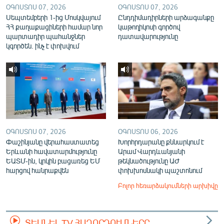
ՕԳՈՍՏՈՍ 07, 2026
ՕԳՈՍՏՈՍ 07, 2026
Սեպտեմբերի 1-ից Մոսկվայում
Ընդդիմադիրների արձագանքը
ՀՀ քաղաքացիների համար նոր
կաթողիկոսի գործով
պարտադիր պահանջներ
դատավարությունը
կգործեն. ինչ է փոխվում
ՕԳՈՍՏՈՍ 07, 2026
ՕԳՈՍՏՈՍ 06, 2026
Փաշինյանը վերահաստատեց
Խորհրդարանը քննարկում է
Երևանի հավատարմությունը
Արամ Վարդևանյանի
ԵԱՏՄ-ին, կրկին բացառեց ԵՄ
թեկնածությունը ԱԺ
հարցով հանրաքվեն
փոխխոսնակի պաշտոնում
Բոլոր հեռարձակումների արխիվը
ՏԵՍՆԵԼ TV ՀԱՂՈՐԴՈՒՄՆԵՐԸ