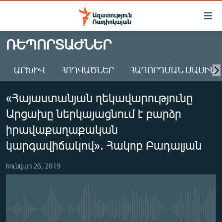
Մատչելիության
հղումներ
Անցնել
ՌԵՊՈՐՏԱԺՆԵՐ
հիմնական
ԱԶԱՏՈՒԹՅՈՒՆ TV
բովանդակությանը
ԱՐԽԻՎ
ՀՈԴՎԱԾՆԵՐ
ՀԱՂՈՐԴՄԱՆ ՄԱՍԻՆ
ՀԱՅԱՍՏԱՆ
Անցնել
հիմնական
ՔԱՂԱՔԱԿԱՆ
«Հայաստանյան ղեկավարությունը
մենյուին
ԸՆՏՐՈՒԹՅՈՒՆՆԵՐ 2026
Որոնում
Արցախը ներկայացնում է բարձր
ԻՐԱՎՈՒՆՔ
իրավաքաղաքական
ՀԱՍԱՐԱԿՈՒԹՅՈՒՆ
կարգավիճակով». Հակոբ Բադալյան
ՏՆՏԵՍՈՒԹՅՈՒՆ
հունվար 26, 2019
ՂԱՐԱԲԱՂ
ՊԱՏԵՐԱԶՄԻ 6 ՇԱԲԱԹՆԵՐԸ
ՏԱՐԱԾԱՇՐՋԱՆ
No media source currently available