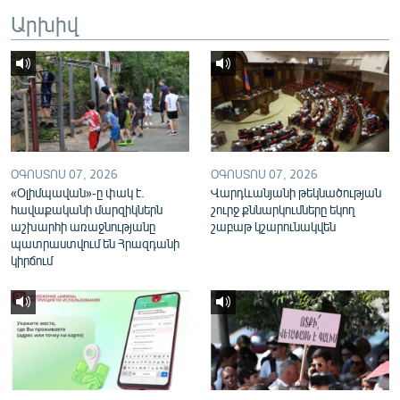
English
Արխիվ
Русский
ՀԵՏԵՎԵՔ ՄԵԶ
ՕԳՈՍՏՈՍ 07, 2026
ՕԳՈՍՏՈՍ 07, 2026
«Օլիմպավան»-ը փակ է.
Վարդևանյանի թեկնածության
հավաքականի մարզիկներն
շուրջ քննարկումները եկող
«Ազատության» բոլոր կայքերը
աշխարհի առաջնությանը
շաբաթ կշարունակվեն
պատրաստվում են Հրազդանի
կիրճում