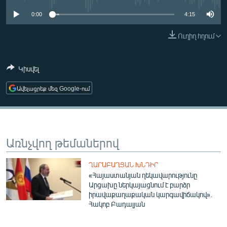
ՄԻՋԱԶԳԱՅԻՆ
0:00
4:15
ՄՇԱԿՈՒՅԹ
Ուղիղ հղում
ՍՊՈՐՏ
ՄԵԿՆԱԲԱՆՈՒԹՅՈՒՆ
Կիսվել
ՏՏ ԵՒ ԻՆՏԵՐՆԵՏ
Ավելացրեք մեզ Google-ում
ԿՈՐՈՆԱՎԻՐՈՒՍ
ԱՐԽԻՎ
ՏԵՍԱՆՅՈՒԹԵՐ
Առնչվող թեմաներով
ԲԱՆԱՎԵՃ
ՂԱՐԱԲԱՂՅԱՆ ԽՆԴԻՐ
ՁԳՏԵԼՈՎ ԼԱՎԱԳՈՒՅՆԻՆ
«Հայաստանյան ղեկավարությունը
Արցախը ներկայացնում է բարձր
ՓՈԴՔԱՍԹ
իրավաքաղաքական կարգավիճակով».
Հակոբ Բադալյան
Հայերեն