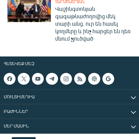
ՏԱՐԱԾԱՇՐՋԱՆ
Վաշինգտոնյան
գագաթնաժողովից մեկ
տարի անց. ուր են հասել
կողմերը և ինչ հարցեր են դեռ
մնում չլուծված
ՀԵՏԵՎԵՔ ՄԵԶ
ՄՈՒԼՏԻՄԵԴԻԱ
ԲԱԺԻՆՆԵՐ
ՄԵՐ ՄԱՍԻՆ