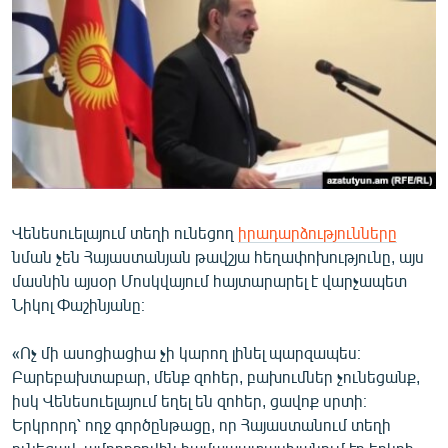
ՄԻՋԱԶԳԱՅԻՆ
ՄՇԱԿՈՒՅԹ
ՍՊՈՐՏ
ՄԵԿՆԱԲԱՆՈՒԹՅՈՒՆ
ՏՏ ԵՒ ԻՆՏԵՐՆԵՏ
ԿՈՐՈՆԱՎԻՐՈՒՍ
Վենեսուելայում տեղի ունեցող
իրադարձությունները
ԱՐԽԻՎ
նման չեն Հայաստանյան թավշյա հեղափոխությունը, այս
ՏԵՍԱՆՅՈՒԹԵՐ
մասնին այսօր Մոսկվայում հայտարարել է վարչապետ
Նիկոլ Փաշինյանը։
ԲԱՆԱՎԵՃ
ՁԳՏԵԼՈՎ ԼԱՎԱԳՈՒՅՆԻՆ
«Ոչ մի ասոցիացիա չի կարող լինել պարզապես։
Բարեբախտաբար, մենք զոհեր, բախումներ չունեցանք,
ՓՈԴՔԱՍԹ
իսկ Վենեսուելայում եղել են զոհեր, ցավոք սրտի։
Երկրորդ՝ ողջ գործընթացը, որ Հայաստանում տեղի
Հայերեն