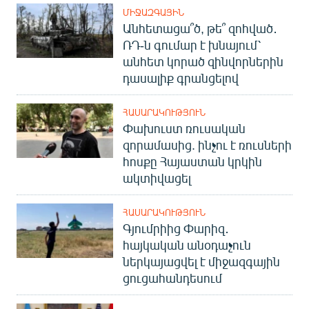
ՄԻՋԱԶԳԱՅԻՆ
Անհետացա՞ծ, թե՞ զոհված․
ՌԴ-ն գումար է խնայում՝
անհետ կորած զինվորներին
դասալիք գրանցելով
ՀԱՍԱՐԱԿՈՒԹՅՈՒՆ
Փախուստ ռուսական
զորամասից. ինչու է ռուսների
հոսքը Հայաստան կրկին
ակտիվացել
ՀԱՍԱՐԱԿՈՒԹՅՈՒՆ
Գյումրիից Փարիզ․
հայկական անօդաչուն
ներկայացվել է միջազգային
ցուցահանդեսում