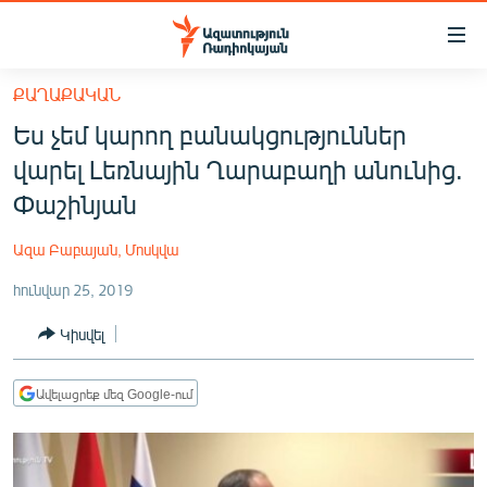
Մատչելիության
հղումներ
Անցնել
ՔԱՂԱՔԱԿԱՆ
հիմնական
ԱԶԱՏՈՒԹՅՈՒՆ TV
Ես չեմ կարող բանակցություններ
բովանդակությանը
ՀԱՅԱՍՏԱՆ
Անցնել
վարել Լեռնային Ղարաբաղի անունից.
հիմնական
ՔԱՂԱՔԱԿԱՆ
Փաշինյան
մենյուին
ԸՆՏՐՈՒԹՅՈՒՆՆԵՐ 2026
Որոնում
Ազա Բաբայան, Մոսկվա
ԻՐԱՎՈՒՆՔ
հունվար 25, 2019
ՀԱՍԱՐԱԿՈՒԹՅՈՒՆ
Կիսվել
ՏՆՏԵՍՈՒԹՅՈՒՆ
ՂԱՐԱԲԱՂ
Ավելացրեք մեզ Google-ում
ՊԱՏԵՐԱԶՄԻ 6 ՇԱԲԱԹՆԵՐԸ
ՏԱՐԱԾԱՇՐՋԱՆ