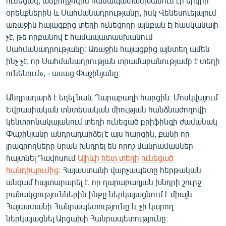
ունեցավ, ամբողջովին համապատասխանում էր երկրի
English
օրենքներին և Սահմանադրությանը, իսկ Վենեսուելայում
առաջին հայացքից տեղի ունեցողը այնքան էլ հասկանալի
Русский
չէ, թե որքանով է համապատասխանում
Սահմանադրությանը։ Առաջին հայացքից այնտեղ ամեն
ՀԵՏԵՎԵՔ ՄԵԶ
ինչ չէ, որ Սահմանադրության տրամաբանությամբ է տեղի
ունենում», - ասաց Փաշինյանը։
Անդրադարձ է եղել նաև Ղարաբաղի հարցին։ Մոսկվայում
Եվրասիական տնտեսական միության հանձնաժողովի
կենտրոնակայանում տեղի ունեցած բրիֆինգի ժամանակ
«Ազատության» բոլոր կայքերը
Փաշինյանը անդրադարձել է այս հարցին, քանի որ
լրագրողները նրան խնդրել են որոշ մանրամասներ
հայտնել Դավոսում
Ալիևի հետ տեղի ունեցած
հանդիպումից
։ Հայաստանի վարչապետը հերթական
անգամ հայտարարել է, որ ղարաբաղյան խնդրի շուրջ
բանակցություններին ինքը ներկայացնում է միայն
Հայաստանի Հանրապետությունը և չի կարող
ներկայացնել Արցախի Հանրապետությունը։