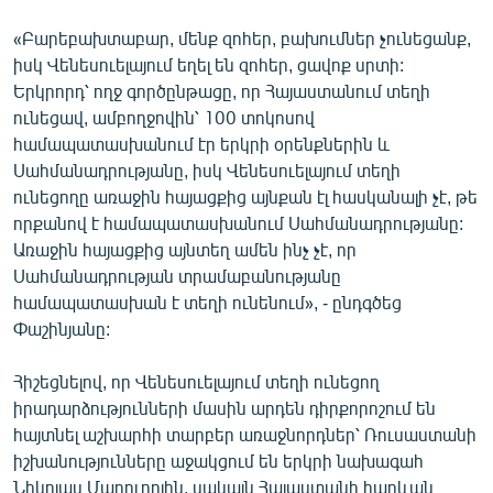
English
«Բարեբախտաբար, մենք զոհեր, բախումներ չունեցանք,
Русский
իսկ Վենեսուելայում եղել են զոհեր, ցավոք սրտի:
Երկրորդ՝ ողջ գործընթացը, որ Հայաստանում տեղի
ունեցավ, ամբողջովին՝ 100 տոկոսով
ՀԵՏԵՎԵՔ ՄԵԶ
համապատասխանում էր երկրի օրենքներին և
Սահմանադրությանը, իսկ Վենեսուելայում տեղի
ունեցողը առաջին հայացքից այնքան էլ հասկանալի չէ, թե
որքանով է համապատասխանում Սահմանադրությանը:
Առաջին հայացքից այնտեղ ամեն ինչ չէ, որ
«Ազատության» բոլոր կայքերը
Սահմանադրության տրամաբանությանը
համապատասխան է տեղի ունենում», - ընդգծեց
Փաշինյանը:
Հիշեցնելով, որ Վենեսուելայում տեղի ունեցող
իրադարձությունների մասին արդեն դիրքորոշում են
հայտնել աշխարհի տարբեր առաջնորդներ՝ Ռուսաստանի
իշխանությունները աջակցում են երկրի նախագահ
Նիկոլաս Մադուրոյին, սակայն Հայաստանի հարևան