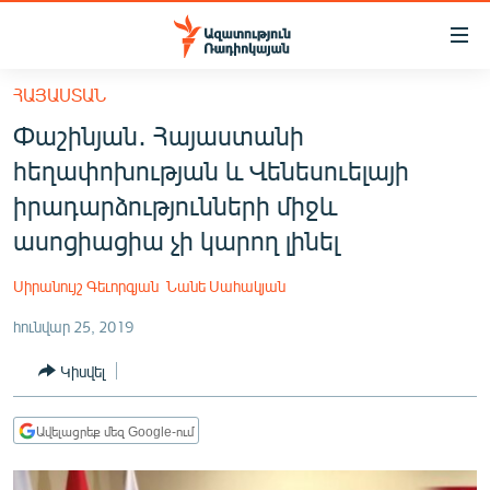
Մատչելիության
հղումներ
Անցնել
ՀԱՅԱՍՏԱՆ
հիմնական
ԱԶԱՏՈՒԹՅՈՒՆ TV
Փաշինյան․ Հայաստանի
բովանդակությանը
ՀԱՅԱՍՏԱՆ
Անցնել
հեղափոխության և Վենեսուելայի
հիմնական
ՔԱՂԱՔԱԿԱՆ
իրադարձությունների միջև
մենյուին
ԸՆՏՐՈՒԹՅՈՒՆՆԵՐ 2026
ասոցիացիա չի կարող լինել
Որոնում
ԻՐԱՎՈՒՆՔ
Սիրանույշ Գեւորգյան
Նանե Սահակյան
ՀԱՍԱՐԱԿՈՒԹՅՈՒՆ
հունվար 25, 2019
ՏՆՏԵՍՈՒԹՅՈՒՆ
Կիսվել
ՂԱՐԱԲԱՂ
ՊԱՏԵՐԱԶՄԻ 6 ՇԱԲԱԹՆԵՐԸ
Ավելացրեք մեզ Google-ում
ՏԱՐԱԾԱՇՐՋԱՆ