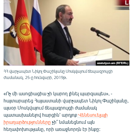
ՄԻՋԱԶԳԱՅԻՆ
ՄՇԱԿՈՒՅԹ
ՍՊՈՐՏ
ՄԵԿՆԱԲԱՆՈՒԹՅՈՒՆ
ՏՏ ԵՒ ԻՆՏԵՐՆԵՏ
ԿՈՐՈՆԱՎԻՐՈՒՍ
ԱՐԽԻՎ
ՀՀ վարչապետ Նիկոլ Փաշինյանը Մոսկվայում ճեպազրույցի
ժամանակ, 25-ը հունվարի, 2019թ․
ՏԵՍԱՆՅՈՒԹԵՐ
ԲԱՆԱՎԵՃ
«Ոչ մի ասոցիացիա չի կարող լինել պարզապես», -
հայտարարեց Հայաստանի վարչապետ Նիկոլ Փաշինյանը,
ՁԳՏԵԼՈՎ ԼԱՎԱԳՈՒՅՆԻՆ
այսօր Մոսկվայում ճեպազրույցի ժամանակ
ՓՈԴՔԱՍԹ
պատասխանելով հարցին՝ արդյոք
Վենեսուելայի
իրադարձությունները
չի՞ նմանեցնում այն
Հայերեն
հեղափոխությանը, որի առաջնորդն էր ինքը: