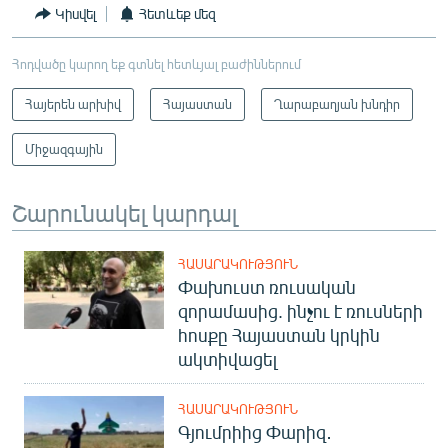
Կիսվել
Հետևեք մեզ
Հոդվածը կարող եք գտնել հետևյալ բաժիններում
Հայերեն արխիվ
Հայաստան
Ղարաբաղյան խնդիր
Միջազգային
Շարունակել կարդալ
ՀԱՍԱՐԱԿՈՒԹՅՈՒՆ
Փախուստ ռուսական
զորամասից. ինչու է ռուսների
հոսքը Հայաստան կրկին
ակտիվացել
ՀԱՍԱՐԱԿՈՒԹՅՈՒՆ
Գյումրիից Փարիզ․