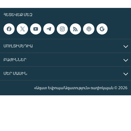
ՀԵՏԵՎԵՔ ՄԵԶ
ՄՈՒԼՏԻՄԵԴԻԱ
ԲԱԺԻՆՆԵՐ
ՄԵՐ ՄԱՍԻՆ
«Ազատ Եվրոպա/Ազատություն» ռադիոկայան © 2026