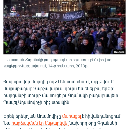
ՄԻՋԱԶԳԱՅԻՆ
ՄՇԱԿՈՒՅԹ
ՍՊՈՐՏ
ՄԵԿՆԱԲԱՆՈՒԹՅՈՒՆ
ՏՏ ԵՒ ԻՆՏԵՐՆԵՏ
ԿՈՐՈՆԱՎԻՐՈՒՍ
Լեհաստան -Գդանսկի քաղաքապետի հիշատակին նվիրված
քայլերթը Վարշավայում, 14-ը հունվարի, 2019թ.
ԱՐԽԻՎ
ՏԵՍԱՆՅՈՒԹԵՐ
Հազարավոր մարդիկ ողջ Լեհաստանում, այդ թվում՝
ԲԱՆԱՎԵՃ
մայրաքաղաք Վարշավայում, դուրս են եկել քայլերթի՝
հարգանքի տուրք մատուցելու Գդանսկի քաղաքապետ
ՁԳՏԵԼՈՎ ԼԱՎԱԳՈՒՅՆԻՆ
Պավել Ադամովիչի հիշատակին։
ՓՈԴՔԱՍԹ
Երեկ երեկոյան Ադամովիչը
մահացել
է հիվանդանոցում։
Նա
հարձակման էր ենթարկվել
նախորդ օրը Գդանսկի
Հայերեն