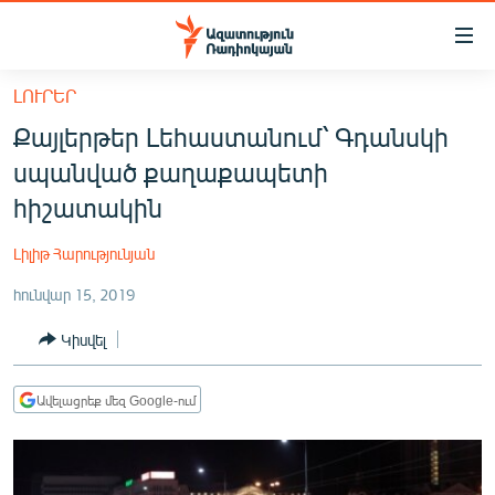
Մատչելիության
հղումներ
Անցնել
ԼՈՒՐԵՐ
հիմնական
ԱԶԱՏՈՒԹՅՈՒՆ TV
Քայլերթեր Լեհաստանում՝ Գդանսկի
բովանդակությանը
ՀԱՅԱՍՏԱՆ
Անցնել
սպանված քաղաքապետի
հիմնական
ՔԱՂԱՔԱԿԱՆ
հիշատակին
մենյուին
ԸՆՏՐՈՒԹՅՈՒՆՆԵՐ 2026
Որոնում
Լիլիթ Հարությունյան
ԻՐԱՎՈՒՆՔ
հունվար 15, 2019
ՀԱՍԱՐԱԿՈՒԹՅՈՒՆ
Կիսվել
ՏՆՏԵՍՈՒԹՅՈՒՆ
ՂԱՐԱԲԱՂ
Ավելացրեք մեզ Google-ում
ՊԱՏԵՐԱԶՄԻ 6 ՇԱԲԱԹՆԵՐԸ
ՏԱՐԱԾԱՇՐՋԱՆ