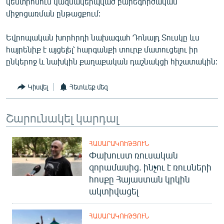
կենտրոնում կազմակերպված բարեգործական
English
միջոցառման ընթացքում:
Русский
Եվրոպական խորհրդի նախագահ Դոնալդ Տուսկը ևս
հայրենիք է այցելել՝ հարգանքի տուրք մատուցելու իր
ՀԵՏԵՎԵՔ ՄԵԶ
ընկերոջ և նախկին քաղաքական դաշնակցի հիշատակին:
Կիսվել
Հետևեք մեզ
Շարունակել կարդալ
«Ազատության» բոլոր կայքերը
ՀԱՍԱՐԱԿՈՒԹՅՈՒՆ
Փախուստ ռուսական
զորամասից. ինչու է ռուսների
հոսքը Հայաստան կրկին
ակտիվացել
ՀԱՍԱՐԱԿՈՒԹՅՈՒՆ