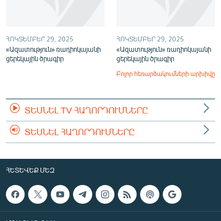
ՀՈԿՏԵՄԲԵՐ 29, 2025
ՀՈԿՏԵՄԲԵՐ 29, 2025
«Ազատություն» ռադիոկայանի
«Ազատություն» ռադիոկայանի
ցերեկային ծրագիր
ցերեկային ծրագիր
Բոլոր հեռարձակումների արխիվը
ՏԵՍՆԵԼ TV ՀԱՂՈՐԴՈՒՄՆԵՐԸ
ՏԵՍՆԵԼ ՀԱՂՈՐԴՈՒՄՆԵՐԸ
ՀԵՏԵՎԵՔ ՄԵԶ