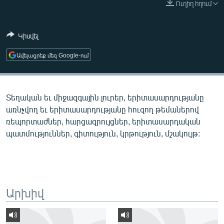
Ուղիղ հղում
ՄԻՋԱԶԳԱՅԻՆ
ՄՇԱԿՈՒՅԹ
Կիսվել
ՍՊՈՐՏ
Ավելացրեք մեզ Google-ում
ՄԵԿՆԱԲԱՆՈՒԹՅՈՒՆ
ՏՏ ԵՒ ԻՆՏԵՐՆԵՏ
Տեղական եւ միջազգային լուրեր, երիտասարդությանը
ԿՈՐՈՆԱՎԻՐՈՒՍ
առնչվող եւ երիտասարդությանը հուզող թեմաներով
ԱՐԽԻՎ
ռեպորտաժներ, հարցազրույցներ, երիտասարդական
պատմություններ, գիտություն, կրթություն, մշակույթ:
ՏԵՍԱՆՅՈՒԹԵՐ
ԲԱՆԱՎԵՃ
ՁԳՏԵԼՈՎ ԼԱՎԱԳՈՒՅՆԻՆ
ՓՈԴՔԱՍԹ
Արխիվ
Հայերեն