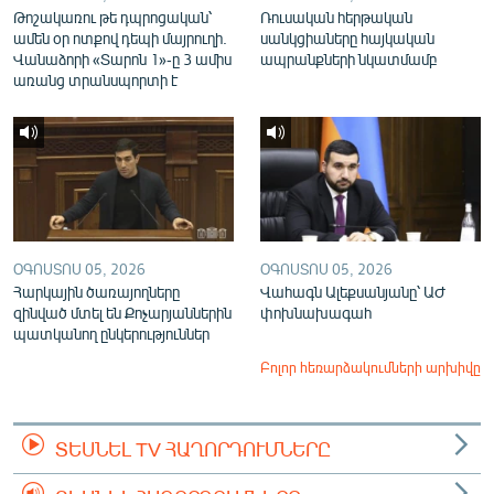
Թոշակառու թե դպրոցական՝
Ռուսական հերթական
ամեն օր ոտքով դեպի մայրուղի.
սանկցիաները հայկական
Վանաձորի «Տարոն 1»-ը 3 ամիս
ապրանքների նկատմամբ
առանց տրանսպորտի է
ՕԳՈՍՏՈՍ 05, 2026
ՕԳՈՍՏՈՍ 05, 2026
Հարկային ծառայողները
Վահագն Ալեքսանյանը՝ ԱԺ
զինված մտել են Քոչարյաններին
փոխնախագահ
պատկանող ընկերություններ
Բոլոր հեռարձակումների արխիվը
ՏԵՍՆԵԼ TV ՀԱՂՈՐԴՈՒՄՆԵՐԸ