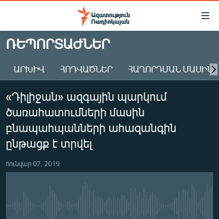
Մատչելիության
հղումներ
Անցնել
ՌԵՊՈՐՏԱԺՆԵՐ
հիմնական
ԱԶԱՏՈՒԹՅՈՒՆ TV
բովանդակությանը
ԱՐԽԻՎ
ՀՈԴՎԱԾՆԵՐ
ՀԱՂՈՐԴՄԱՆ ՄԱՍԻՆ
ՀԱՅԱՍՏԱՆ
Անցնել
հիմնական
ՔԱՂԱՔԱԿԱՆ
«Դիլիջան» ազգային պարկում
մենյուին
ԸՆՏՐՈՒԹՅՈՒՆՆԵՐ 2026
Որոնում
ծառահատումների մասին
ԻՐԱՎՈՒՆՔ
բնապահպանների ահազանգին
ՀԱՍԱՐԱԿՈՒԹՅՈՒՆ
ընթացք է տրվել
ՏՆՏԵՍՈՒԹՅՈՒՆ
հունվար 07, 2019
ՂԱՐԱԲԱՂ
ՊԱՏԵՐԱԶՄԻ 6 ՇԱԲԱԹՆԵՐԸ
ՏԱՐԱԾԱՇՐՋԱՆ
No media source currently available