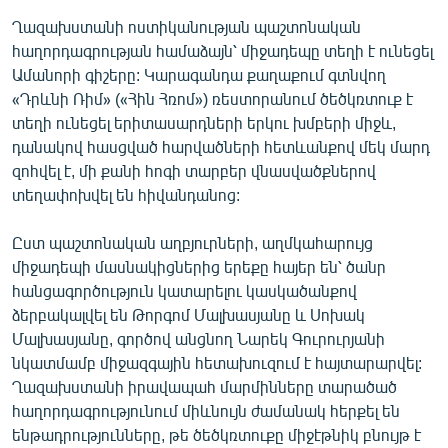
English
Ղազախստանի ոստիկանության պաշտոնական
հաղորդագրության համաձայն՝ միջադեպը տեղի է ունեցել
Русский
Ամանորի գիշերը: Կարագանդա քաղաքում գտնվող
«Դրևնի Ռիմ» («Հին Հռոմ») ռեստորանում ծեծկռտուք է
ՀԵՏԵՎԵՔ ՄԵԶ
տեղի ունեցել երիտասարդների երկու խմբերի միջև,
դանակով հասցված հարվածների հետևանքով մեկ մարդ
զոհվել է, մի քանի հոգի տարբեր վնասվածքներով
տեղափոխվել են հիվանդանոց:
Ըստ պաշտոնական աղբյուրների, աղմկահարույց
«Ազատության» բոլոր կայքերը
միջադեպի մասնակիցներից երեքը հայեր են՝ ծանր
հանցագործություն կատարելու կասկածանքով
ձերբակալվել են Թորգոմ Մալխասյանը և Սոխակ
Մալխասյանը, գործով անցնող Նարեկ Գուրուրյանի
նկատմամբ միջազգային հետախուզում է հայտարարվել:
Ղազախստանի իրավապահ մարմինները տարածած
հաղորդագրությունում միևնույն ժամանակ հերքել են
ենթադրությունները, թե ծեծկռտուքը միջէթնիկ բնույթ է