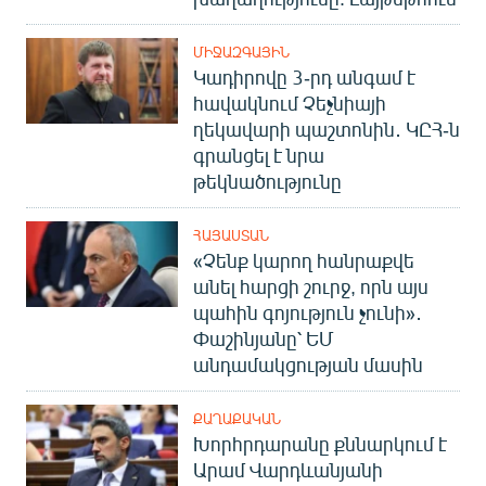
ՄԻՋԱԶԳԱՅԻՆ
Կադիրովը 3-րդ անգամ է
հավակնում Չեչնիայի
ղեկավարի պաշտոնին․ ԿԸՀ-ն
գրանցել է նրա
թեկնածությունը
ՀԱՅԱՍՏԱՆ
«Չենք կարող հանրաքվե
անել հարցի շուրջ, որն այս
պահին գոյություն չունի»․
Փաշինյանը՝ ԵՄ
անդամակցության մասին
ՔԱՂԱՔԱԿԱՆ
Խորհրդարանը քննարկում է
Արամ Վարդևանյանի