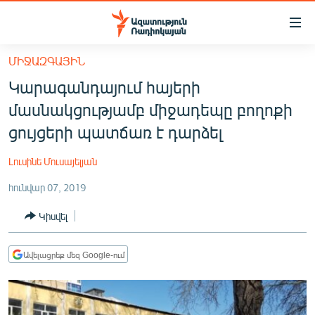
Մատչելիության
հղումներ
Անցնել
ՄԻՋԱԶԳԱՅԻՆ
հիմնական
ԱԶԱՏՈՒԹՅՈՒՆ TV
Կարագանդայում հայերի
բովանդակությանը
ՀԱՅԱՍՏԱՆ
Անցնել
մասնակցությամբ միջադեպը բողոքի
հիմնական
ՔԱՂԱՔԱԿԱՆ
ցույցերի պատճառ է դարձել
մենյուին
ԸՆՏՐՈՒԹՅՈՒՆՆԵՐ 2026
Որոնում
Լուսինե Մուսայելյան
ԻՐԱՎՈՒՆՔ
հունվար 07, 2019
ՀԱՍԱՐԱԿՈՒԹՅՈՒՆ
Կիսվել
ՏՆՏԵՍՈՒԹՅՈՒՆ
ՂԱՐԱԲԱՂ
Ավելացրեք մեզ Google-ում
ՊԱՏԵՐԱԶՄԻ 6 ՇԱԲԱԹՆԵՐԸ
ՏԱՐԱԾԱՇՐՋԱՆ