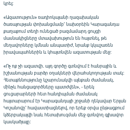
կրել:
«Ազատություն» ռադիոկայանի ղազախական
ծառայության փոխանցմամբ՝ նախօրեին Կարագանդա
քաղաքում տեղի ունեցած բազմամարդ ցույցի
մասնակիցները մտավախություն են հայտնել, թե
մեղավորները կմնան անպատիժ, նրանք կկաշառեն
իրավապահներին և կհայտնվեն ազատության մեջ:
«Ոչ ոք չի ազատվի. այդ գործը գտնվում է հանրային և
իշխանության բարձր օղակների վերահսկողության տակ:
Հետաքննությունը կշարունակվի այնքան ժամանակ,
մինչև հանցագործները պատժվեն», - երեկ
ցուցարարների հետ հանդիպման ժամանակ
հայտարարում էր Կարագանդայի շրջանի ղեկավար Երլան
Կոշանովը՝ հավաստիացնելով, որ երեք օրվա ընթացքում
կձերբակալվի նաև հետախուզման մեջ գտնվող գլխավոր
կասկածյալը: