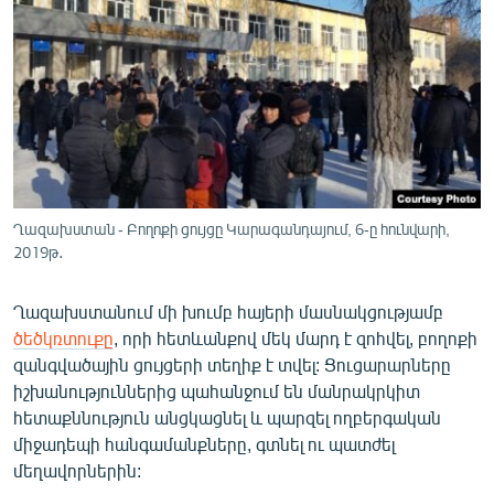
ՄԻՋԱԶԳԱՅԻՆ
ՄՇԱԿՈՒՅԹ
ՍՊՈՐՏ
ՄԵԿՆԱԲԱՆՈՒԹՅՈՒՆ
ՏՏ ԵՒ ԻՆՏԵՐՆԵՏ
ԿՈՐՈՆԱՎԻՐՈՒՍ
Ղազախստան - Բողոքի ցույցը Կարագանդայում, 6-ը հունվարի,
2019թ․
ԱՐԽԻՎ
ՏԵՍԱՆՅՈՒԹԵՐ
Ղազախստանում մի խումբ հայերի մասնակցությամբ
ԲԱՆԱՎԵՃ
ծեծկռտուքը
, որի հետևանքով մեկ մարդ է զոհվել, բողոքի
զանգվածային ցույցերի տեղիք է տվել: Ցուցարարները
ՁԳՏԵԼՈՎ ԼԱՎԱԳՈՒՅՆԻՆ
իշխանություններից պահանջում են մանրակրկիտ
ՓՈԴՔԱՍԹ
հետաքննություն անցկացնել և պարզել ողբերգական
միջադեպի հանգամանքները, գտնել ու պատժել
մեղավորներին:
Հայերեն