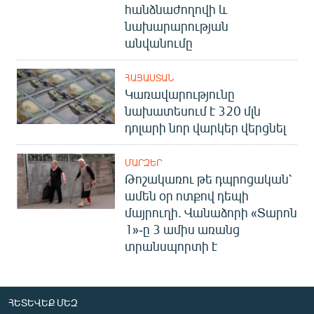
հանձնաժողովի և
նախարարության
անվանումը
ՀԱՅԱՍՏԱՆ
Կառավարությունը
նախատեսում է 320 մլն
դոլարի նոր վարկեր վերցնել
ՄԱՐԶԵՐ
Թոշակառու թե դպրոցական՝
ամեն օր ոտքով դեպի
մայրուղի. Վանաձորի «Տարոն
1»-ը 3 ամիս առանց
տրանսպորտի է
ՀԵՏԵՎԵՔ ՄԵԶ