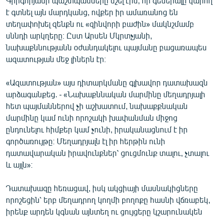
Գրիգորյանի պաշտպանները նշել էին, որ գեներալը կարող
է գտնել այն մարդկանց, ովքեր իր ամառանոց են
տեղափոխել զենքն ու «զինվորի բաժին» մակնշմամբ
սննդի արկղերը։ Ըստ Արսեն Մկրտչյանի,
նախաքննությանն օժանդակելու պայմանը բացառապես
ազատության մեջ լիներն էր։
«Ազատության» այս դիտարկմանը գլխավոր դատախազն
արձագանքեց. - «Նախաքննական մարմինը մեղադրյալի
հետ պայմաններով չի աշխատում, նախաքքնական
մարմինը կամ ունի որոշակի խափանման միջոց
ընդունելու հիմքեր կամ չունի, իրականացնում է իր
գործառույթը։ Մեղադրյալն էլ իր հերթին ունի
դատավարական իրավունքներ՝ ցուցմունք տալու, չտալու
և այլն»։
Դատախազը հեռացավ, իսկ ակցիայի մասնակիցները
որոշեցին՝ երբ մեղադրող կողմի բողոքը հասնի վճռաբեկ,
իրենք արդեն կգնան այնտեղ ու ցույցերը կշարունակեն