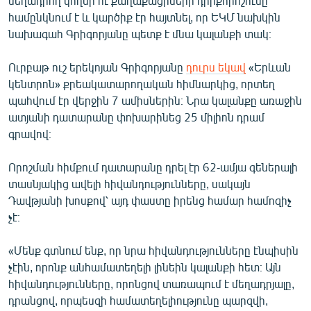
մեղադրող կողմի ու քաղաքացիների դիրքորոշումը
English
համընկնում է և կարծիք էր հայտնել, որ ԵԿՄ նախկին
նախագահ Գրիգորյանը պետք է մնա կալանքի տակ։
Русский
Ուրբաթ ուշ երեկոյան Գրիգորյանը
դուրս եկավ
«Երևան
ՀԵՏԵՎԵՔ ՄԵԶ
կենտրոն» քրեակատարողական հիմնարկից, որտեղ
պահվում էր վերջին 7 ամիսներին։ Նրա կալանքը առաջին
ատյանի դատարանը փոխարինեց 25 միլիոն դրամ
գրավով։
Որոշման հիմքում դատարանը դրել էր 62-ամյա գեներալի
«Ազատության» բոլոր կայքերը
տասնյակից ավելի հիվանդությունները, սակայն
Դավթյանի խոսքով՝ այդ փաստը իրենց համար համոզիչ
չէ։
«Մենք գտնում ենք, որ նրա հիվանդությունները էնպիսին
չէին, որոնք անհամատեղելի լինեին կալանքի հետ։ Այն
հիվանդությունները, որոնցով տառապում է մեղադրյալը,
դրանցով, որպեսզի համատեղելիությունը պարզվի,