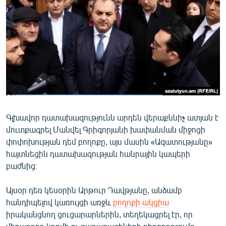
ՄԻՋԱԶԳԱՅԻՆ
ՄՇԱԿՈՒՅԹ
ՍՊՈՐՏ
ՄԵԿՆԱԲԱՆՈՒԹՅՈՒՆ
ՏՏ ԵՒ ԻՆՏԵՐՆԵՏ
ԿՈՐՈՆԱՎԻՐՈՒՍ
Գլխավոր դատախազությունն արդեն վերաքննիչ ատյան է
ԱՐԽԻՎ
մուտքագրել Մանվել Գրիգորյանի խափանման միջոցի
ՏԵՍԱՆՅՈՒԹԵՐ
փոփոխության դեմ բողոքը, այս մասին «Ազատությանը»
հայտնեցին դատախազության հանրային կապերի
ԲԱՆԱՎԵՃ
բաժնից։
ՁԳՏԵԼՈՎ ԼԱՎԱԳՈՒՅՆԻՆ
Այսօր դեռ կեսօրին Արթուր Դավթյանը, անձամբ
ՓՈԴՔԱՍԹ
հանդիպելով կառույցի առջև
բողոքի ակցիա
իրականցնող ցուցարարներին, տեղեկացրել էր, որ
Հայերեն