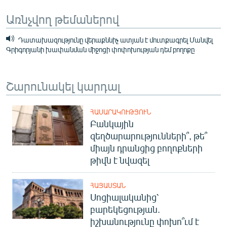
Առնչվող թեմաներով
Դատախազությունը վերաքննիչ ատյան է մուտքագրել Մանվել
Գրիգորյանի խափանման միջոցի փոփոխության դեմ բողոքը
Շարունակել կարդալ
ՀԱՍԱՐԱԿՈՒԹՅՈՒՆ
Բանկային
զեղծարարությունների՞, թե՞
միայն դրանցից բողոքների
թիվն է նվազել
ՀԱՅԱՍՏԱՆ
Սոցիալականից՝
բարեկեցության.
իշխանությունը փոխո՞ւմ է