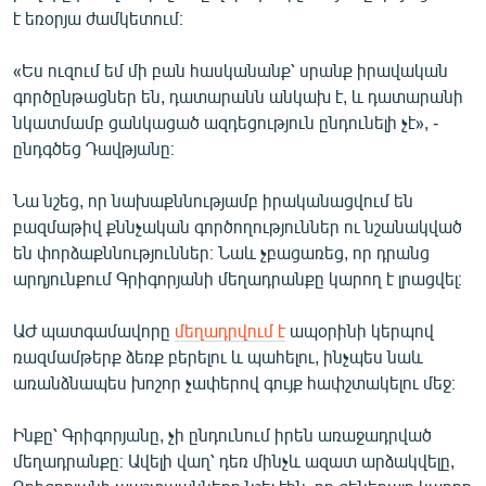
է եռօրյա ժամկետում։
«Ես ուզում եմ մի բան հասկանանք՝ սրանք իրավական
գործընթացներ են, դատարանն անկախ է, և դատարանի
նկատմամբ ցանկացած ազդեցություն ընդունելի չէ», -
ընդգծեց Դավթյանը։
Նա նշեց, որ նախաքննությամբ իրականացվում են
բազմաթիվ քննչական գործողություններ ու նշանակված
են փորձաքննություններ։ Նաև չբացառեց, որ դրանց
արդյունքում Գրիգորյանի մեղադրանքը կարող է լրացվել։
ԱԺ պատգամավորը
մեղադրվում է
ապօրինի կերպով
ռազմամթերք ձեռք բերելու և պահելու, ինչպես նաև
առանձնապես խոշոր չափերով գույք հափշտակելու մեջ։
Ինքը՝ Գրիգորյանը, չի ընդունում իրեն առաջադրված
մեղադրանքը։ Ավելի վաղ՝ դեռ մինչև ազատ արձակվելը,