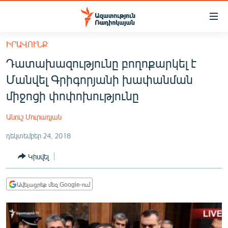
Մատչելիության
հղումներ
Անցնել
ԻՐԱՎՈՒՆՔ
հիմնական
ԱԶԱՏՈՒԹՅՈՒՆ TV
Դատախազությունը բողոքարկել է
բովանդակությանը
ՀԱՅԱՍՏԱՆ
Անցնել
Մանվել Գրիգորյանի խափանման
հիմնական
ՔԱՂԱՔԱԿԱՆ
միջոցի փոփոխությունը
մենյուին
ԸՆՏՐՈՒԹՅՈՒՆՆԵՐ 2026
Որոնում
Անուշ Մուրադյան
ԻՐԱՎՈՒՆՔ
դեկտեմբեր 24, 2018
ՀԱՍԱՐԱԿՈՒԹՅՈՒՆ
Կիսվել
ՏՆՏԵՍՈՒԹՅՈՒՆ
ՂԱՐԱԲԱՂ
Ավելացրեք մեզ Google-ում
ՊԱՏԵՐԱԶՄԻ 6 ՇԱԲԱԹՆԵՐԸ
ՏԱՐԱԾԱՇՐՋԱՆ