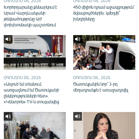
ՕԳՈՍՏՈՍ 06, 2026
ՕԳՈՍՏՈՍ 06, 2026
English
Խորհրդարանը քննարկում է
450 միլիոն դրամ աջակցություն՝
Արամ Վարդևանյանի
ձկնաբույծներին. կմեղմի՞
Русский
թեկնածությունը ԱԺ
խնդիրները
փոխխոսնակի պաշտոնում
ՀԵՏԵՎԵՔ ՄԵԶ
«Ազատության» բոլոր կայքերը
ՕԳՈՍՏՈՍ 06, 2026
ՕԳՈՍՏՈՍ 06, 2026
«Առյուծ եմ տեսնում,
Ծառուկյանին նոր՝ 3-րդ
ասոցացնում եմ Ծառուկյանի
մեղադրանքն է առաջադրվել
ընկերությունների հետ».
«Կենտրոն» TV-ն տուգանվեց