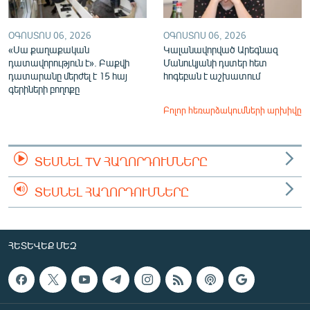
ՕԳՈՍՏՈՍ 06, 2026
ՕԳՈՍՏՈՍ 06, 2026
«Սա քաղաքական
Կալանավորված Արեգնազ
դատավորություն է». Բաքվի
Մանուկյանի դստեր հետ
դատարանը մերժել է 15 հայ
հոգեբան է աշխատում
գերիների բողոքը
Բոլոր հեռարձակումների արխիվը
ՏԵՍՆԵԼ TV ՀԱՂՈՐԴՈՒՄՆԵՐԸ
ՏԵՍՆԵԼ ՀԱՂՈՐԴՈՒՄՆԵՐԸ
ՀԵՏԵՎԵՔ ՄԵԶ