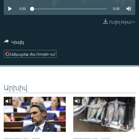
ՄԻՋԱԶԳԱՅԻՆ
0:00
5:06
ՄՇԱԿՈՒՅԹ
Ուղիղ հղում
ՍՊՈՐՏ
ՄԵԿՆԱԲԱՆՈՒԹՅՈՒՆ
Կիսվել
ՏՏ ԵՒ ԻՆՏԵՐՆԵՏ
Ավելացրեք մեզ Google-ում
ԿՈՐՈՆԱՎԻՐՈՒՍ
ԱՐԽԻՎ
ՏԵՍԱՆՅՈՒԹԵՐ
Արխիվ
ԲԱՆԱՎԵՃ
ՁԳՏԵԼՈՎ ԼԱՎԱԳՈՒՅՆԻՆ
ՓՈԴՔԱՍԹ
Հայերեն