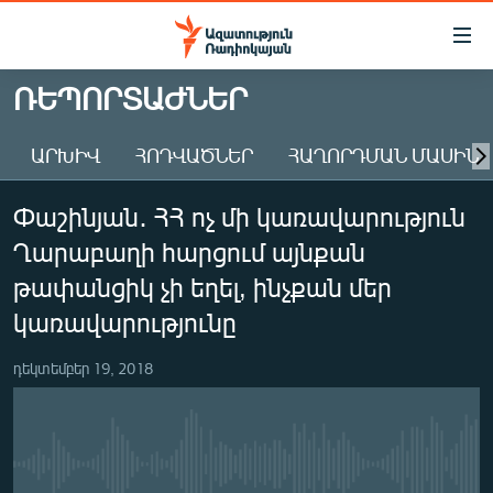
Մատչելիության
հղումներ
Անցնել
ՌԵՊՈՐՏԱԺՆԵՐ
հիմնական
ԱԶԱՏՈՒԹՅՈՒՆ TV
բովանդակությանը
ԱՐԽԻՎ
ՀՈԴՎԱԾՆԵՐ
ՀԱՂՈՐԴՄԱՆ ՄԱՍԻՆ
ՀԱՅԱՍՏԱՆ
Անցնել
հիմնական
ՔԱՂԱՔԱԿԱՆ
Փաշինյան․ ՀՀ ոչ մի կառավարություն
մենյուին
ԸՆՏՐՈՒԹՅՈՒՆՆԵՐ 2026
Որոնում
Ղարաբաղի հարցում այնքան
ԻՐԱՎՈՒՆՔ
թափանցիկ չի եղել, ինչքան մեր
ՀԱՍԱՐԱԿՈՒԹՅՈՒՆ
կառավարությունը
ՏՆՏԵՍՈՒԹՅՈՒՆ
դեկտեմբեր 19, 2018
ՂԱՐԱԲԱՂ
ՊԱՏԵՐԱԶՄԻ 6 ՇԱԲԱԹՆԵՐԸ
ՏԱՐԱԾԱՇՐՋԱՆ
No media source currently available