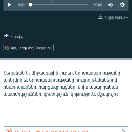
ՄԻՋԱԶԳԱՅԻՆ
0:00
30:00
ՄՇԱԿՈՒՅԹ
Ուղիղ հղում
ՍՊՈՐՏ
Կիսվել
ՄԵԿՆԱԲԱՆՈՒԹՅՈՒՆ
ՏՏ ԵՒ ԻՆՏԵՐՆԵՏ
Ավելացրեք մեզ Google-ում
ԿՈՐՈՆԱՎԻՐՈՒՍ
ԱՐԽԻՎ
Տեղական եւ միջազգային լուրեր, երիտասարդությանը
ՏԵՍԱՆՅՈՒԹԵՐ
առնչվող եւ երիտասարդությանը հուզող թեմաներով
ռեպորտաժներ, հարցազրույցներ, երիտասարդական
ԲԱՆԱՎԵՃ
պատմություններ, գիտություն, կրթություն, մշակույթ:
ՁԳՏԵԼՈՎ ԼԱՎԱԳՈՒՅՆԻՆ
ՓՈԴՔԱՍԹ
Հայերեն