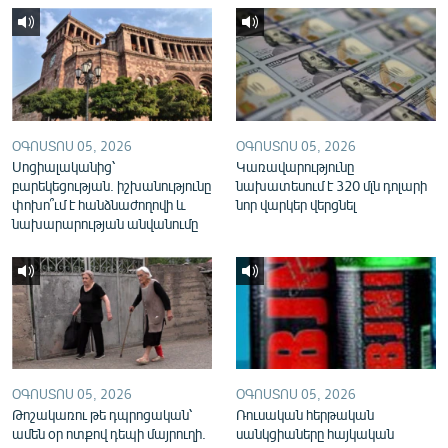
English
Русский
ՀԵՏԵՎԵՔ ՄԵԶ
ՕԳՈՍՏՈՍ 05, 2026
ՕԳՈՍՏՈՍ 05, 2026
Սոցիալականից՝
Կառավարությունը
բարեկեցության. իշխանությունը
նախատեսում է 320 մլն դոլարի
փոխո՞ւմ է հանձնաժողովի և
նոր վարկեր վերցնել
նախարարության անվանումը
«Ազատության» բոլոր կայքերը
ՕԳՈՍՏՈՍ 05, 2026
ՕԳՈՍՏՈՍ 05, 2026
Թոշակառու թե դպրոցական՝
Ռուսական հերթական
ամեն օր ոտքով դեպի մայրուղի.
սանկցիաները հայկական