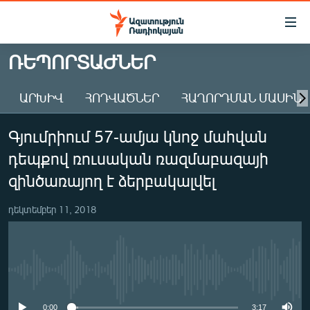
Մատչելիության
հղումներ
Անցնել
ՌԵՊՈՐՏԱԺՆԵՐ
հիմնական
ԱԶԱՏՈՒԹՅՈՒՆ TV
բովանդակությանը
ԱՐԽԻՎ
ՀՈԴՎԱԾՆԵՐ
ՀԱՂՈՐԴՄԱՆ ՄԱՍԻՆ
ՀԱՅԱՍՏԱՆ
Անցնել
հիմնական
ՔԱՂԱՔԱԿԱՆ
Գյումրիում 57-ամյա կնոջ մահվան
մենյուին
ԸՆՏՐՈՒԹՅՈՒՆՆԵՐ 2026
Որոնում
դեպքով ռուսական ռազմաբազայի
ԻՐԱՎՈՒՆՔ
զինծառայող է ձերբակալվել
ՀԱՍԱՐԱԿՈՒԹՅՈՒՆ
դեկտեմբեր 11, 2018
ՏՆՏԵՍՈՒԹՅՈՒՆ
ՂԱՐԱԲԱՂ
ՊԱՏԵՐԱԶՄԻ 6 ՇԱԲԱԹՆԵՐԸ
No media source currently available
ՏԱՐԱԾԱՇՐՋԱՆ
0:00
3:17