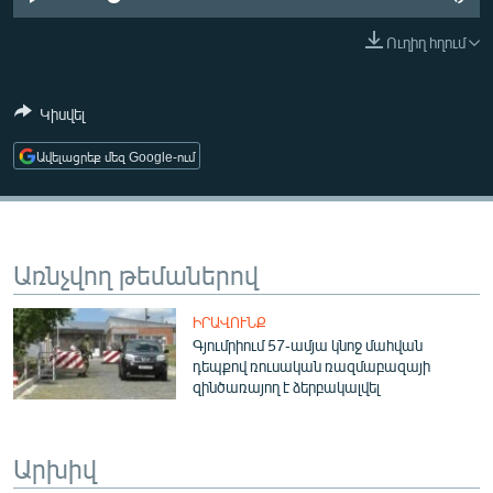
ՄԻՋԱԶԳԱՅԻՆ
Ուղիղ հղում
ՄՇԱԿՈՒՅԹ
ՍՊՈՐՏ
Կիսվել
ՄԵԿՆԱԲԱՆՈՒԹՅՈՒՆ
Ավելացրեք մեզ Google-ում
ՏՏ ԵՒ ԻՆՏԵՐՆԵՏ
ԿՈՐՈՆԱՎԻՐՈՒՍ
ԱՐԽԻՎ
Առնչվող թեմաներով
ՏԵՍԱՆՅՈՒԹԵՐ
ԻՐԱՎՈՒՆՔ
ԲԱՆԱՎԵՃ
Գյումրիում 57-ամյա կնոջ մահվան
դեպքով ռուսական ռազմաբազայի
ՁԳՏԵԼՈՎ ԼԱՎԱԳՈՒՅՆԻՆ
զինծառայող է ձերբակալվել
ՓՈԴՔԱՍԹ
Արխիվ
Հայերեն