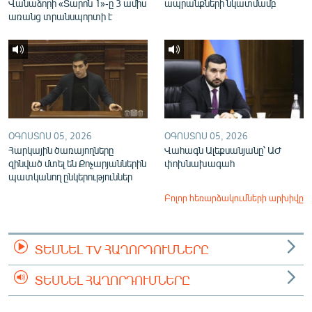
Վանաձորի «Տարոն 1»-ը 3 ամիս
ապրանքների նկատմամբ
առանց տրանսպորտի է
ՕԳՈՍՏՈՍ 05, 2026
ՕԳՈՍՏՈՍ 05, 2026
Հարկային ծառայողները
Վահագն Ալեքսանյանը՝ ԱԺ
զինված մտել են Քոչարյաններին
փոխնախագահ
պատկանող ընկերություններ
Բոլոր հեռարձակումների արխիվը
ՏԵՍՆԵԼ TV ՀԱՂՈՐԴՈՒՄՆԵՐԸ
ՏԵՍՆԵԼ ՀԱՂՈՐԴՈՒՄՆԵՐԸ