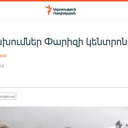
ախումներ Փարիզի կենտրոն
յան
18
oogle-ում