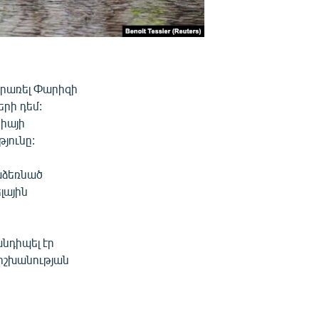
իրառել Փարիզի
րի դեմ:
սիայի
յունը:
աձեռնած
լային
նդիպել էր
իշխանության