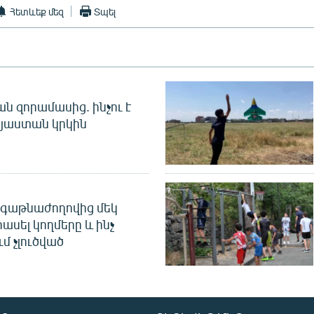
Հետևեք մեզ
Տպել
 զորամասից. ինչու է
այաստան կրկին
գաթնաժողովից մեկ
հասել կողմերը և ինչ
ւմ չլուծված