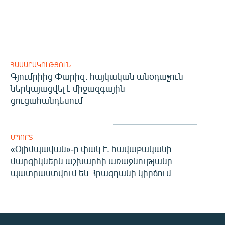
ՀԱՍԱՐԱԿՈՒԹՅՈՒՆ
Գյումրիից Փարիզ․ հայկական անօդաչուն
ներկայացվել է միջազգային
ցուցահանդեսում
ՍՊՈՐՏ
«Օլիմպավան»-ը փակ է. հավաքականի
մարզիկներն աշխարհի առաջնությանը
պատրաստվում են Հրազդանի կիրճում