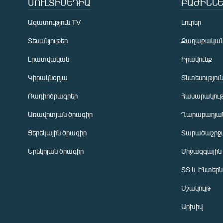
ՄՈՒԼՏԻՄԵԴԻԱ
ԲԱԺԻՆՆԵ
Ազատություն TV
Լուրեր
Տեսանյութեր
Քաղաքակա
Լրատվական
Իրավունք
Կիրակնօրյա
Տնտեսությու
Ռադիոծրագրեր
Հասարակութ
Առավոտյան ծրագիր
Ղարաբաղյան
Ցերեկային ծրագիր
Տարածաշրջ
Հայերեն
Երեկոյան ծրագիր
Միջազգային
English
ՏՏ և Ինտեր
Русский
Մշակույթ
ՀԵՏԵՎԵՔ ՄԵԶ
Արխիվ