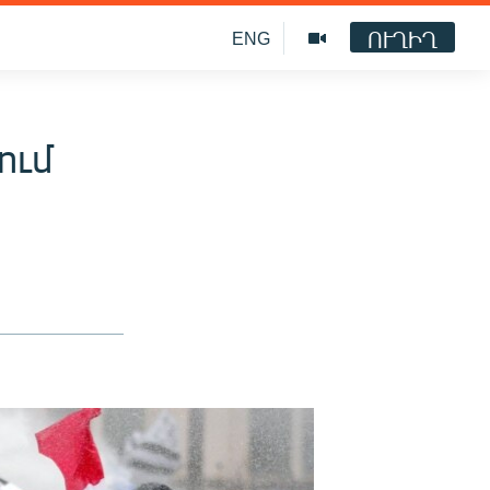
ՈՒՂԻՂ
ENG
ում