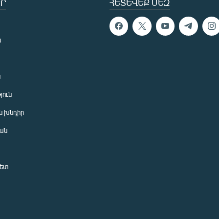
Ր
ՀԵՏԵՎԵՔ ՄԵԶ
ն
ն
յուն
 խնդիր
ան
նետ