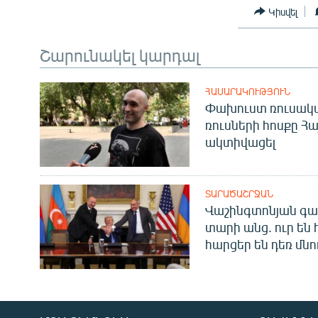
Կիսվել
Շարունակել կարդալ
ՀԱՍԱՐԱԿՈՒԹՅՈՒՆ
Փախուստ ռուսական
ռուսների հոսքը Հ
ակտիվացել
ՏԱՐԱԾԱՇՐՋԱՆ
Վաշինգտոնյան գա
տարի անց. ուր են 
հարցեր են դեռ մնո