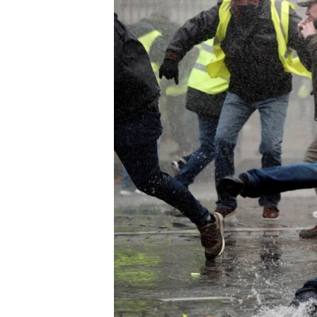
ՄԻՋԱԶԳԱՅԻՆ
ՄՇԱԿՈՒՅԹ
ՍՊՈՐՏ
ՄԵԿՆԱԲԱՆՈՒԹՅՈՒՆ
ՏՏ ԵՒ ԻՆՏԵՐՆԵՏ
ԿՈՐՈՆԱՎԻՐՈՒՍ
ԱՐԽԻՎ
ՏԵՍԱՆՅՈՒԹԵՐ
ԲԱՆԱՎԵՃ
ՁԳՏԵԼՈՎ ԼԱՎԱԳՈՒՅՆԻՆ
ՓՈԴՔԱՍԹ