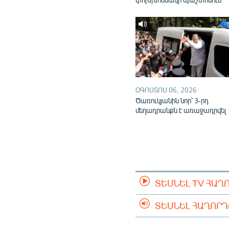
ՕԳՈՍՏՈՍ 06, 2026
Ծառուկյանին նոր՝ 3-րդ
մեղադրանքն է առաջադրվել
ՏԵՍՆԵԼ TV ՀԱՂ
ՏԵՍՆԵԼ ՀԱՂՈՐ