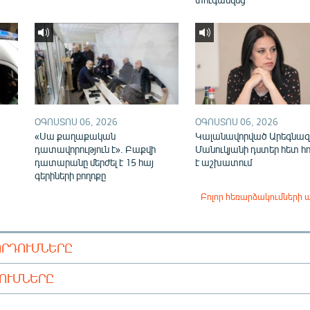
ՕԳՈՍՏՈՍ 06, 2026
ՕԳՈՍՏՈՍ 06, 2026
«Սա քաղաքական
Կալանավորված Արեգնազ
դատավորություն է». Բաքվի
Մանուկյանի դստեր հետ հ
դատարանը մերժել է 15 հայ
է աշխատում
գերիների բողոքը
Բոլոր հեռարձակումների 
ՈՐԴՈՒՄՆԵՐԸ
ԴՈՒՄՆԵՐԸ