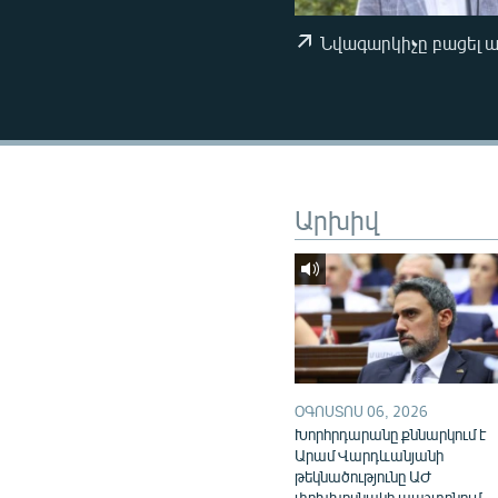
ՄԻՋԱԶԳԱՅԻՆ
ՄՇԱԿՈՒՅԹ
Նվագարկիչը բացել 
ՍՊՈՐՏ
ՄԵԿՆԱԲԱՆՈՒԹՅՈՒՆ
ՏՏ ԵՒ ԻՆՏԵՐՆԵՏ
ԿՈՐՈՆԱՎԻՐՈՒՍ
Արխիվ
ԱՐԽԻՎ
ՏԵՍԱՆՅՈՒԹԵՐ
ԲԱՆԱՎԵՃ
ՁԳՏԵԼՈՎ ԼԱՎԱԳՈՒՅՆԻՆ
ՓՈԴՔԱՍԹ
ՕԳՈՍՏՈՍ 06, 2026
Խորհրդարանը քննարկում է
Արամ Վարդևանյանի
թեկնածությունը ԱԺ
փոխխոսնակի պաշտոնում