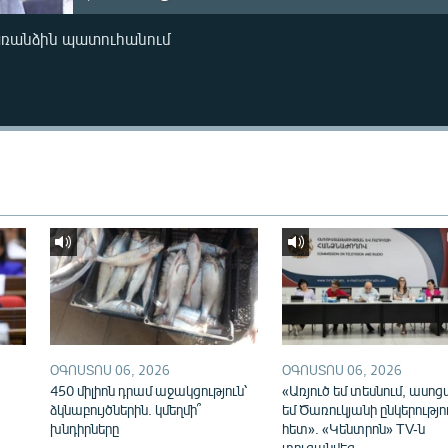
առանձին պատուհանում
ՕԳՈՍՏՈՍ 06, 2026
ՕԳՈՍՏՈՍ 06, 2026
450 միլիոն դրամ աջակցություն՝
«Առյուծ եմ տեսնում, ասոց
ձկնաբույծներին. կմեղմի՞
եմ Ծառուկյանի ընկերությո
խնդիրները
հետ». «Կենտրոն» TV-ն
տուգանվեց