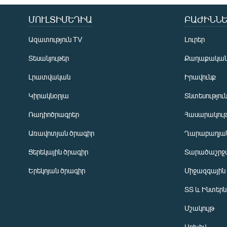
ՄՈՒԼՏԻՄԵԴԻԱ
ԲԱԺԻՆՆԵ
Ազատություն TV
Լուրեր
Տեսանյութեր
Քաղաքակա
Լրատվական
Իրավունք
Կիրակնօրյա
Տնտեսությու
Ռադիոծրագրեր
Հասարակութ
Առավոտյան ծրագիր
Ղարաբաղյան
Ցերեկային ծրագիր
Տարածաշրջ
Հայերեն
Երեկոյան ծրագիր
Միջազգային
English
ՏՏ և Ինտեր
Русский
Մշակույթ
ՀԵՏԵՎԵՔ ՄԵԶ
Արխիվ