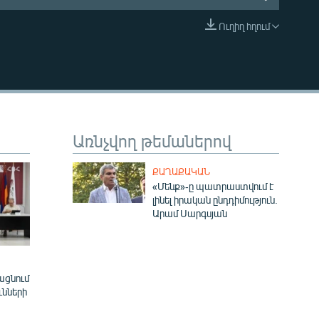
Ուղիղ հղում
EMBED
Առնչվող թեմաներով
ՔԱՂԱՔԱԿԱՆ
«Մենք»-ը պատրաստվում է
լինել իրական ընդդիմություն.
Արամ Սարգսյան
ացնում
ւնների