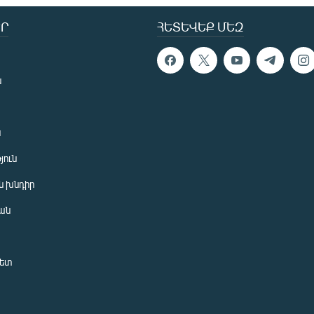
Ր
ՀԵՏԵՎԵՔ ՄԵԶ
ն
ն
յուն
 խնդիր
ան
նետ