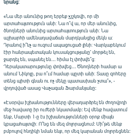
նրանց։
English
«Նա մեր անունից թող երբեք չշշկռվի, որ մի
Русский
արտահայտություն անի։ Նա ո՞վ ա, որ մեր անունից,
ծնողների անունից արտահայտություն անի։ Նա
ՀԵՏԵՎԵՔ ՄԵԶ
աշխարհի ամենադավաճան մարդկանցից մեկն ա։
Դրանով ի՞նչ ա ուզում ապացուցած լինի։ Վարկաբեկում
էիր հանրապետական կուսակցությանը՝ մորթել են,
ջարդել են, սպանել են․․․ հիմա էլ փոխվե՞ց։
Դերակատարությունը փոխվեց․․․ Ծնողների համար ա
«Ազատության» բոլոր կայքերը
անում Նիկոլը, բա ո՞ւմ համար պըտի անի։ Տասը զոհերը
տենց պիտի գնան ու ոչ մեկը պատասխան չտա՞», -
վրդովված ասաց Վաչագան Ֆարմանյանը:
«Էսօրվա իշխանությունները վերադարձրել են ժողովրդի
մեջ հավատը իր ուժերի նկատմամբ: Եվ մենք հավատում
ենք, Մարտի 1-ը էս իշխանությունների օրոք միայն
կբացահայտվի։ Ո՞նց են մեզ մոլորացնում: Մի՞թե մենք
բմբուլով հնդիկի նման ենք, որ մեզ կարանան մոլորեցնեն: