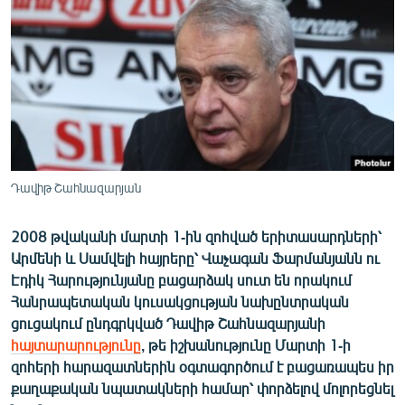
ՄԻՋԱԶԳԱՅԻՆ
ՄՇԱԿՈՒՅԹ
ՍՊՈՐՏ
ՄԵԿՆԱԲԱՆՈՒԹՅՈՒՆ
ՏՏ ԵՒ ԻՆՏԵՐՆԵՏ
ԿՈՐՈՆԱՎԻՐՈՒՍ
Դավիթ Շահնազարյան
ԱՐԽԻՎ
2008 թվականի մարտի 1-ին զոհված երիտասարդների՝
ՏԵՍԱՆՅՈՒԹԵՐ
Արմենի և Սամվելի հայրերը՝ Վաչագան Ֆարմանյանն ու
ԲԱՆԱՎԵՃ
Էդիկ Հարությունյանը բացարձակ սուտ են որակում
Հանրապետական կուսակցության նախընտրական
ՁԳՏԵԼՈՎ ԼԱՎԱԳՈՒՅՆԻՆ
ցուցակում ընդգրկված Դավիթ Շահնազարյանի
ՓՈԴՔԱՍԹ
հայտարարությունը
, թե իշխանությունը Մարտի 1-ի
զոհերի հարազատներին օգտագործում է բացառապես իր
քաղաքական նպատակների համար՝ փորձելով մոլորեցնել
Հայերեն