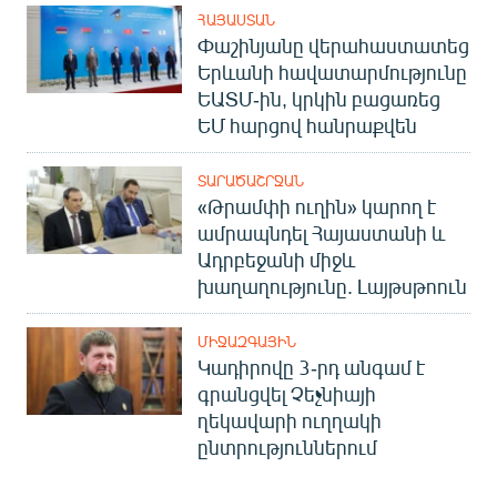
ՀԱՅԱՍՏԱՆ
Փաշինյանը վերահաստատեց
Երևանի հավատարմությունը
ԵԱՏՄ-ին, կրկին բացառեց
ԵՄ հարցով հանրաքվեն
ՏԱՐԱԾԱՇՐՋԱՆ
«Թրամփի ուղին» կարող է
ամրապնդել Հայաստանի և
Ադրբեջանի միջև
խաղաղությունը. Լայթսթոուն
ՄԻՋԱԶԳԱՅԻՆ
Կադիրովը 3-րդ անգամ է
գրանցվել Չեչնիայի
ղեկավարի ուղղակի
ընտրություններում