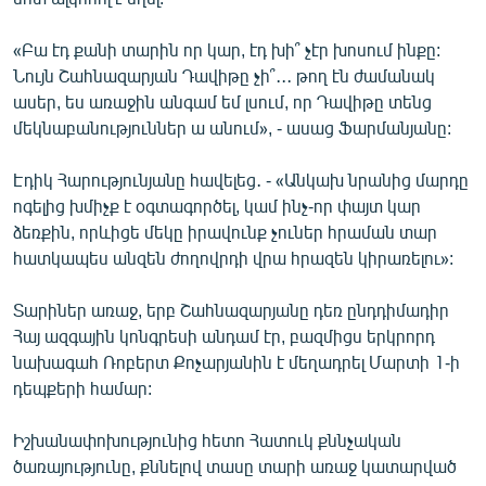
«Բա էդ քանի տարին որ կար, էդ խի՞ չէր խոսում ինքը:
Նույն Շահնազարյան Դավիթը չի՞․․․ թող էն ժամանակ
ասեր, ես առաջին անգամ եմ լսում, որ Դավիթը տենց
մեկնաբանություններ ա անում», - ասաց Ֆարմանյանը:
Էդիկ Հարությունյանը հավելեց․ - «Անկախ նրանից մարդը
ոգելից խմիչք է օգտագործել, կամ ինչ-որ փայտ կար
ձեռքին, որևիցե մեկը իրավունք չուներ հրաման տար
հատկապես անզեն ժողովրդի վրա հրազեն կիրառելու»:
Տարիներ առաջ, երբ Շահնազարյանը դեռ ընդդիմադիր
Հայ ազգային կոնգրեսի անդամ էր, բազմիցս երկրորդ
նախագահ Ռոբերտ Քոչարյանին է մեղադրել Մարտի 1-ի
դեպքերի համար:
Իշխանափոխությունից հետո Հատուկ քննչական
ծառայությունը, քննելով տասը տարի առաջ կատարված