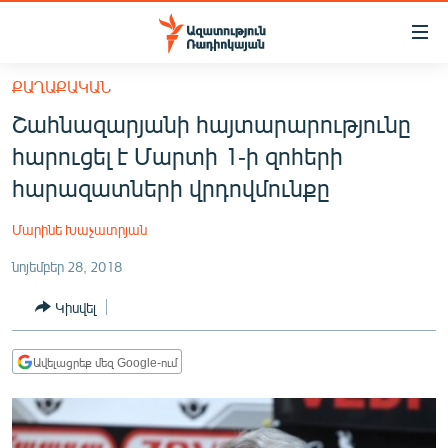
Մատչելիության
հղումներ
Անցնել
ՔԱՂԱՔԱԿԱՆ
հիմնական
ԱԶԱՏՈՒԹՅՈՒՆ TV
Շահնազարյանի հայտարարությունը
բովանդակությանը
ՀԱՅԱՍՏԱՆ
Անցնել
հարուցել է Մարտի 1-ի զոհերի
հիմնական
ՔԱՂԱՔԱԿԱՆ
հարազատների վրդովմունքը
մենյուին
ԸՆՏՐՈՒԹՅՈՒՆՆԵՐ 2026
Որոնում
Մարինե Խաչատրյան
ԻՐԱՎՈՒՆՔ
նոյեմբեր 28, 2018
ՀԱՍԱՐԱԿՈՒԹՅՈՒՆ
Կիսվել
ՏՆՏԵՍՈՒԹՅՈՒՆ
ՂԱՐԱԲԱՂ
Ավելացրեք մեզ Google-ում
ՊԱՏԵՐԱԶՄԻ 6 ՇԱԲԱԹՆԵՐԸ
ՏԱՐԱԾԱՇՐՋԱՆ