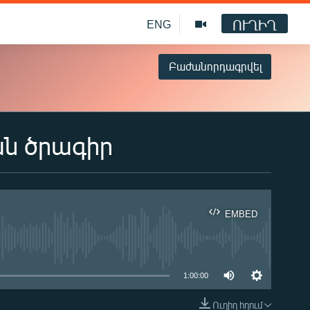
ՈՒՂԻՂ
ENG
Բաժանորդագրվել
ան ծրագիր
EMBED
ble
1:00:00
Ուղիղ հղում