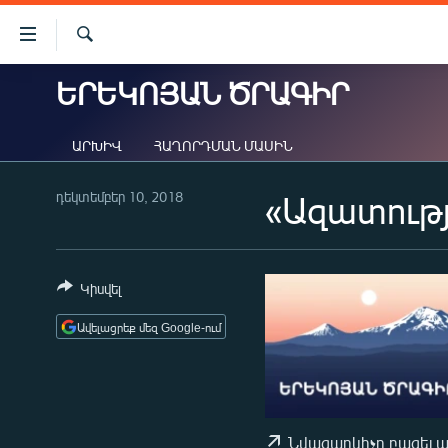
Մատչելիության
հղումներ
Որոնում
Անցնել
ԵՐԵԿՈՅԱՆ ԾՐԱԳԻՐ
ԱԶԱՏՈՒԹՅՈՒՆ TV
հիմնական
բովանդակությանը
ՀԱՅԱՍՏԱՆ
ԱՐԽԻՎ
ՀԱՂՈՐԴՄԱՆ ՄԱՍԻՆ
Անցնել
ՔԱՂԱՔԱԿԱՆ
հիմնական
մենյուին
դեկտեմբեր 10, 2018
«Ազատությ
ԸՆՏՐՈՒԹՅՈՒՆՆԵՐ 2026
Որոնում
ԻՐԱՎՈՒՆՔ
ՀԱՍԱՐԱԿՈՒԹՅՈՒՆ
Կիսվել
ՏՆՏԵՍՈՒԹՅՈՒՆ
Ավելացրեք մեզ Google-ում
ՂԱՐԱԲԱՂ
ՊԱՏԵՐԱԶՄԻ 6 ՇԱԲԱԹՆԵՐԸ
ՏԱՐԱԾԱՇՐՋԱՆ
Նվագարկիչը բացել 