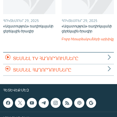
ՀՈԿՏԵՄԲԵՐ 29, 2025
ՀՈԿՏԵՄԲԵՐ 29, 2025
«Ազատություն» ռադիոկայանի
«Ազատություն» ռադիոկայանի
ցերեկային ծրագիր
ցերեկային ծրագիր
Բոլոր հեռարձակումների արխիվը
ՏԵՍՆԵԼ TV ՀԱՂՈՐԴՈՒՄՆԵՐԸ
ՏԵՍՆԵԼ ՀԱՂՈՐԴՈՒՄՆԵՐԸ
ՀԵՏԵՎԵՔ ՄԵԶ