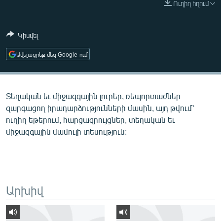
Ուղիղ հղում
ՄԻՋԱԶԳԱՅԻՆ
ՄՇԱԿՈՒՅԹ
Կիսվել
ՍՊՈՐՏ
Ավելացրեք մեզ Google-ում
ՄԵԿՆԱԲԱՆՈՒԹՅՈՒՆ
ՏՏ ԵՒ ԻՆՏԵՐՆԵՏ
Տեղական եւ միջազգային լուրեր, ռեպորտաժներ
ԿՈՐՈՆԱՎԻՐՈՒՍ
զարգացող իրադարձությունների մասին, այդ թվում՝
ԱՐԽԻՎ
ուղիղ եթերում, հարցազրույցներ, տեղական եւ
միջազգային մամուլի տեսություն:
ՏԵՍԱՆՅՈՒԹԵՐ
ԲԱՆԱՎԵՃ
ՁԳՏԵԼՈՎ ԼԱՎԱԳՈՒՅՆԻՆ
ՓՈԴՔԱՍԹ
Արխիվ
Հայերեն