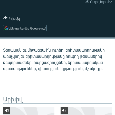
Ուղիղ հղում
ՄԻՋԱԶԳԱՅԻՆ
ՄՇԱԿՈՒՅԹ
Կիսվել
ՍՊՈՐՏ
Ավելացրեք մեզ Google-ում
ՄԵԿՆԱԲԱՆՈՒԹՅՈՒՆ
ՏՏ ԵՒ ԻՆՏԵՐՆԵՏ
Տեղական եւ միջազգային լուրեր, երիտասարդությանը
ԿՈՐՈՆԱՎԻՐՈՒՍ
առնչվող եւ երիտասարդությանը հուզող թեմաներով
ԱՐԽԻՎ
ռեպորտաժներ, հարցազրույցներ, երիտասարդական
պատմություններ, գիտություն, կրթություն, մշակույթ:
ՏԵՍԱՆՅՈՒԹԵՐ
ԲԱՆԱՎԵՃ
ՁԳՏԵԼՈՎ ԼԱՎԱԳՈՒՅՆԻՆ
ՓՈԴՔԱՍԹ
Արխիվ
Հայերեն