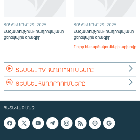
ՀՈԿՏԵՄԲԵՐ 29, 2025
ՀՈԿՏԵՄԲԵՐ 29, 2025
«Ազատություն» ռադիոկայանի
«Ազատություն» ռադիոկայանի
ցերեկային ծրագիր
ցերեկային ծրագիր
Բոլոր հեռարձակումների արխիվը
ՏԵՍՆԵԼ TV ՀԱՂՈՐԴՈՒՄՆԵՐԸ
ՏԵՍՆԵԼ ՀԱՂՈՐԴՈՒՄՆԵՐԸ
ՀԵՏԵՎԵՔ ՄԵԶ