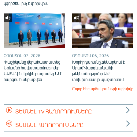
կգործեն. ինչ է փոխվում
ՕԳՈՍՏՈՍ 07, 2026
ՕԳՈՍՏՈՍ 06, 2026
Փաշինյանը վերահաստատեց
Խորհրդարանը քննարկում է
Երևանի հավատարմությունը
Արամ Վարդևանյանի
ԵԱՏՄ-ին, կրկին բացառեց ԵՄ
թեկնածությունը ԱԺ
հարցով հանրաքվեն
փոխխոսնակի պաշտոնում
Բոլոր հեռարձակումների արխիվը
ՏԵՍՆԵԼ TV ՀԱՂՈՐԴՈՒՄՆԵՐԸ
ՏԵՍՆԵԼ ՀԱՂՈՐԴՈՒՄՆԵՐԸ