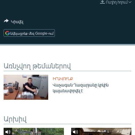
Ուղիղ հղում
ՄԻՋԱԶԳԱՅԻՆ
ՄՇԱԿՈՒՅԹ
Կիսվել
ՍՊՈՐՏ
Ավելացրեք մեզ Google-ում
ՄԵԿՆԱԲԱՆՈՒԹՅՈՒՆ
ՏՏ ԵՒ ԻՆՏԵՐՆԵՏ
ԿՈՐՈՆԱՎԻՐՈՒՍ
Առնչվող թեմաներով
ԱՐԽԻՎ
ԻՐԱՎՈՒՆՔ
ՏԵՍԱՆՅՈՒԹԵՐ
Վաչագան Ղազարյանը կրկին
կալանավորվել է
ԲԱՆԱՎԵՃ
ՁԳՏԵԼՈՎ ԼԱՎԱԳՈՒՅՆԻՆ
ՓՈԴՔԱՍԹ
Արխիվ
Հայերեն