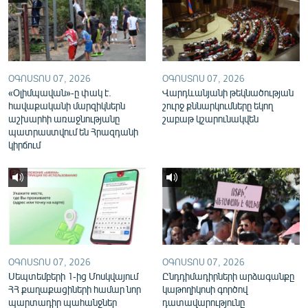
English
Русский
ՀԵՏԵՎԵՔ ՄԵԶ
ՕԳՈՍՏՈՍ 07, 2026
ՕԳՈՍՏՈՍ 07, 2026
«Օլիմպավան»-ը փակ է.
Վարդևանյանի թեկնածության
հավաքականի մարզիկներն
շուրջ քննարկումները եկող
աշխարհի առաջնությանը
շաբաթ կշարունակվեն
պատրաստվում են Հրազդանի
կիրճում
«Ազատության» բոլոր կայքերը
ՕԳՈՍՏՈՍ 07, 2026
ՕԳՈՍՏՈՍ 07, 2026
Սեպտեմբերի 1-ից Մոսկվայում
Ընդդիմադիրների արձագանքը
ՀՀ քաղաքացիների համար նոր
կաթողիկոսի գործով
պարտադիր պահանջներ
դատավարությունը