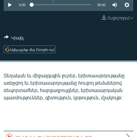
ՄԻՋԱԶԳԱՅԻՆ
0:00
30:00
ՄՇԱԿՈՒՅԹ
Ուղիղ հղում
ՍՊՈՐՏ
Կիսվել
ՄԵԿՆԱԲԱՆՈՒԹՅՈՒՆ
ՏՏ ԵՒ ԻՆՏԵՐՆԵՏ
Ավելացրեք մեզ Google-ում
ԿՈՐՈՆԱՎԻՐՈՒՍ
ԱՐԽԻՎ
Տեղական եւ միջազգային լուրեր, երիտասարդությանը
ՏԵՍԱՆՅՈՒԹԵՐ
առնչվող եւ երիտասարդությանը հուզող թեմաներով
ռեպորտաժներ, հարցազրույցներ, երիտասարդական
ԲԱՆԱՎԵՃ
պատմություններ, գիտություն, կրթություն, մշակույթ:
ՁԳՏԵԼՈՎ ԼԱՎԱԳՈՒՅՆԻՆ
ՓՈԴՔԱՍԹ
Հայերեն