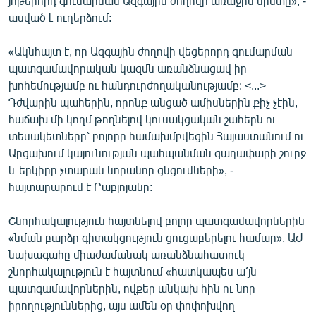
յոթերորդ գումարման Ազգային ժողովի առաջին նիստը», -
English
ասված է ուղերձում:
Русский
«Ակնհայտ է, որ Ազգային ժողովի վեցերորդ գումարման
պատգամավորական կազմն առանձնացավ իր
ՀԵՏԵՎԵՔ ՄԵԶ
խոհեմությամբ ու հանդուրժողականությամբ: <...>
Դժվարին պահերին, որոնք անցած ամիսներին քիչ չէին,
հաճախ մի կողմ թողնելով կուսակցական շահերն ու
տեսակետները՝ բոլորը համախմբվեցին Հայաստանում ու
Արցախում կայունության պահպանման գաղափարի շուրջ
և երկիրը չտարան նորանոր ցնցումների», -
«Ազատության» բոլոր կայքերը
հայտարարում է Բաբլոյանը:
Շնորհակալություն հայտնելով բոլոր պատգամավորներին
«նման բարձր գիտակցություն ցուցաբերելու համար», ԱԺ
նախագահը միաժամանակ առանձնահատուկ
շնորհակալություն է հայտնում «հատկապես ա՛յն
պատգամավորներին, ովքեր անկախ հին ու նոր
իրողություններից, այս ամեն օր փոփոխվող