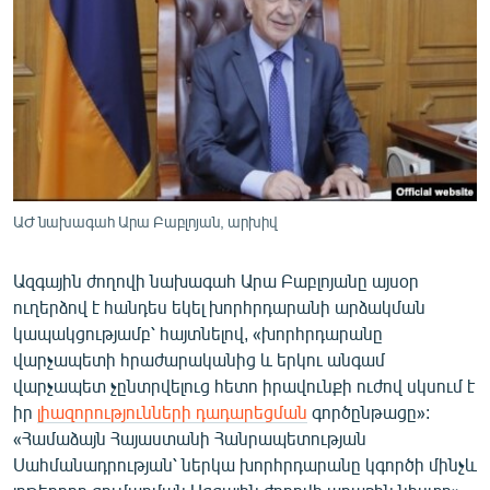
ՄԻՋԱԶԳԱՅԻՆ
ՄՇԱԿՈՒՅԹ
ՍՊՈՐՏ
ՄԵԿՆԱԲԱՆՈՒԹՅՈՒՆ
ՏՏ ԵՒ ԻՆՏԵՐՆԵՏ
ԿՈՐՈՆԱՎԻՐՈՒՍ
ԱԺ նախագահ Արա Բաբլոյան, արխիվ
ԱՐԽԻՎ
Ազգային ժողովի նախագահ Արա Բաբլոյանը այսօր
ՏԵՍԱՆՅՈՒԹԵՐ
ուղերձով է հանդես եկել խորհրդարանի արձակման
կապակցությամբ՝ հայտնելով, «խորհրդարանը
ԲԱՆԱՎԵՃ
վարչապետի հրաժարականից և երկու անգամ
ՁԳՏԵԼՈՎ ԼԱՎԱԳՈՒՅՆԻՆ
վարչապետ չընտրվելուց հետո իրավունքի ուժով սկսում է
իր
լիազորությունների դադարեցման
գործընթացը»:
ՓՈԴՔԱՍԹ
«Համաձայն Հայաստանի Հանրապետության
Սահմանադրության՝ ներկա խորհրդարանը կգործի մինչև
Հայերեն