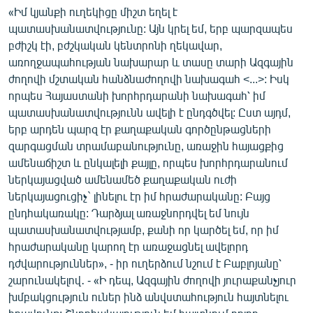
«Իմ կյանքի ուղեկիցը միշտ եղել է
պատասխանատվությունը: Այն կրել եմ, երբ պարզապես
բժիշկ էի, բժշկական կենտրոնի ղեկավար,
առողջապահության նախարար և տասը տարի Ազգային
ժողովի մշտական հանձնաժողովի նախագահ <...>: Իսկ
որպես Հայաստանի խորհրդարանի նախագահ՝ իմ
պատասխանատվությունն ավելի է ընդգծվել: Ըստ այդմ,
երբ արդեն պարզ էր քաղաքական գործընթացների
զարգացման տրամաբանությունը, առաջին հայացքից
ամենաճիշտ և ընկալելի քայլը, որպես խորհրդարանում
ներկայացված ամենամեծ քաղաքական ուժի
ներկայացուցիչ` լինելու էր իմ հրաժարականը: Բայց
ընդհակառակը: Դարձյալ առաջնորդվել եմ նույն
պատասխանատվությամբ, քանի որ կարծել եմ, որ իմ
հրաժարականը կարող էր առաջացնել ավելորդ
դժվարություններ», - իր ուղերձում նշում է Բաբլոյանը՝
շարունակելով․ - «Ի դեպ, Ազգային ժողովի յուրաքանչյուր
խմբակցություն ուներ ինձ անվստահություն հայտնելու