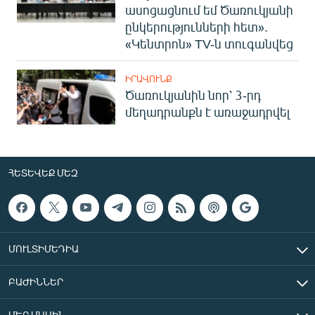
ասոցացնում եմ Ծառուկյանի
ընկերությունների հետ».
«Կենտրոն» TV-ն տուգանվեց
ԻՐԱՎՈՒՆՔ
Ծառուկյանին նոր՝ 3-րդ
մեղադրանքն է առաջադրվել
ՀԵՏԵՎԵՔ ՄԵԶ
ՄՈՒԼՏԻՄԵԴԻԱ
ԲԱԺԻՆՆԵՐ
ՄԵՐ ՄԱՍԻՆ