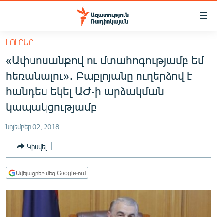
Մատչելիության
հղումներ
Անցնել
ԼՈՒՐԵՐ
հիմնական
ԱԶԱՏՈՒԹՅՈՒՆ TV
«Ափսոսանքով ու մտահոգությամբ եմ
բովանդակությանը
ՀԱՅԱՍՏԱՆ
Անցնել
հեռանալու»․ Բաբլոյանը ուղերձով է
հիմնական
ՔԱՂԱՔԱԿԱՆ
հանդես եկել ԱԺ-ի արձակման
մենյուին
ԸՆՏՐՈՒԹՅՈՒՆՆԵՐ 2026
կապակցությամբ
Որոնում
ԻՐԱՎՈՒՆՔ
նոյեմբեր 02, 2018
ՀԱՍԱՐԱԿՈՒԹՅՈՒՆ
Կիսվել
ՏՆՏԵՍՈՒԹՅՈՒՆ
ՂԱՐԱԲԱՂ
Ավելացրեք մեզ Google-ում
ՊԱՏԵՐԱԶՄԻ 6 ՇԱԲԱԹՆԵՐԸ
ՏԱՐԱԾԱՇՐՋԱՆ