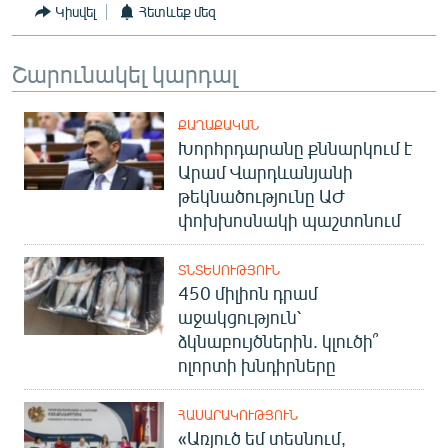
Կիսվել
Հետևեք մեզ
Շարունակել կարդալ
ՔԱՂԱՔԱԿԱՆ
Խորհրդարանը քննարկում է
Արամ Վարդևանյանի
թեկնածությունը ԱԺ
փոխխոսնակի պաշտոնում
ՏՆՏԵՍՈՒԹՅՈՒՆ
450 միլիոն դրամ
աջակցություն՝
ձկնաբույծներին. կլուծի՞
ոլորտի խնդիրները
ՀԱՍԱՐԱԿՈՒԹՅՈՒՆ
«Առյուծ եմ տեսնում,