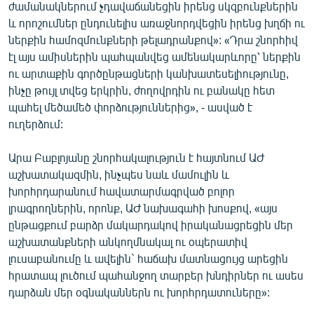
ժամանակներում չդավաճանեցին իրենց սկզբունքներին
և որոշումներ ընդունելիս առաջնորդվեցին իրենց խղճի ու
ներքին համոզմունքների թելադրանքով»: «Դրա շնորհիվ
էլ այս ամիսներին պահպանվեց ամենակարևորը՝ ներքին
ու արտաքին գործընթացների կանխատեսելիությունը,
ինչը թույլ տվեց երկրին, ժողովրդին ու բանակը հետ
պահել մեծամեծ փորձություններից», - ասված է
ուղերձում:
Արա Բաբլոյանը շնորհակալություն է հայտնում ԱԺ
աշխատակազմին, ինչպես նաև մամուլին և
խորհրդարանում հավատարմագրված բոլոր
լրագրողներին, որոնք, ԱԺ նախագահի խոսքով, «այս
ընթացքում բարձր մակարդակով իրականացրեցին մեր
աշխատանքների անկողմնակալ ու օպերատիվ
լուսաբանումը և ավելին` հաճախ մատնացույց արեցին
հրատապ լուծում պահանջող տարբեր խնդիրներ ու ասես
դարձան մեր օգնականներն ու խորհրդատուները»: